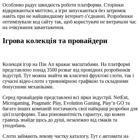
Особливо радує швидкість роботи платформи. Сторінки
відкриваються миттєво, а ігри запускаються без затримок
навіть при не найшвидшому інтернет-з’єднанні. Розробники
оптимізували код сайту так, щоб користувачі не витрачали час
на очікування завантаження.
Ігрова колекція та провайдери
Колекція ігор на Пін Ап вражає масштабами. На платформі
представлено понад 3500 розваг від провідних розробників
індустрії. Тут можна знайти як класичні фруктові слоти, так і
сучасні відео-слоти з тривимірною графікою та складними
бонусними механіками.
Серед провайдерів представлені всі зірки індустрії. NetEnt,
Microgaming, Pragmatic Play, Evolution Gaming, Play’n GO та
багато інших компаній постачають свої найкращі розробки для
цієї платформи. Така різноманітність гарантує, що кожен
гравець знайде щось до душі, незалежно від смаків та
уподобань.
Слоти займають левову частку каталогу. Тут є автомати на