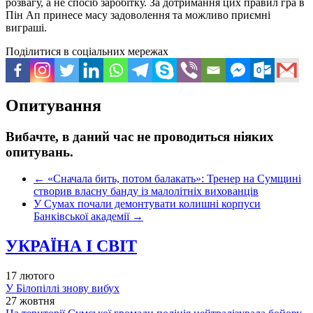
розвагу, а не спосіб заробітку. За дотримання цих правил гра в
Пін Ап принесе масу задоволення та можливо приємні
виграші.
Поділитися в соціальних мережах
Опитування
Вибачте, в даний час не проводиться ніяких
опитувань.
←
«Сначала бить, потом балакать»: Тренер на Сумщині
створив власну банду із малолітніх вихованців
У Сумах почали демонтувати колишні корпуси
Банківської академії
→
УКРАЇНА І СВІТ
17 лютого
У Білопіллі знову вибух
27 жовтня