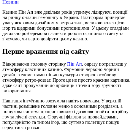
Новини
Казино Пін Ап вже декілька років утримує лідируючі позиції
на ринку онлайн-гемблінгу в Україні. Платформа привертає
увагу яскравим дизайном у ретро-стилі, великою колекцією
ігор та щедрими бонусними пропозиціями. У цьому огляді ми
детально розберемо всі аспекти роботи офіційного сайту та
з’ясуємо, чи варто довіряти цьому казино.
Перше враження від сайту
Відкриваючи головну сторінку
Пін Ап
, одразу потрапляєш у
атмосферу класичних казино. Фірмовий червоно-чорний
дизайн з елементами пін-ап культури створює особливу
атмосферу ретро-розваг. Проте це не просто красива картинка,
адже сайт продуманий до дрібниць з точки зору зручності
використання.
Навігація інтуїтивно зрозуміла навіть новачкам. У верхній
частині розміщене головне меню з основними розділами, а
пошукова система працює швидко і дозволяє знайти потрібну
гру за лічені секунди. Є зручні фільтри за провайдерами,
популярністю та типом ігор, що суттєво полегшує пошук
серед тисяч розваг.