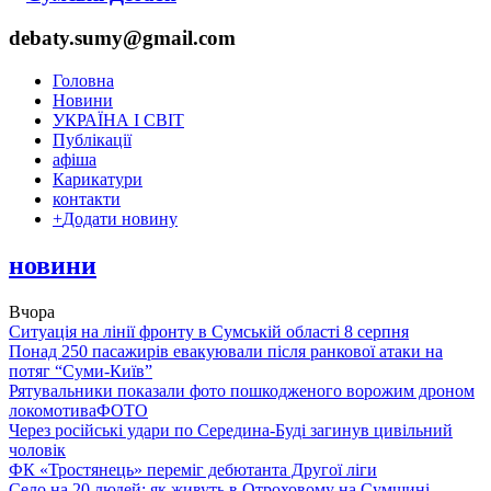
debaty.sumy@gmail.com
Головна
Новини
УКРАЇНА І СВІТ
Публікації
афіша
Карикатури
контакти
+
Додати новину
новини
Вчора
Ситуація на лінії фронту в Сумській області 8 серпня
Понад 250 пасажирів евакуювали після ранкової атаки на
потяг “Суми-Київ”
Рятувальники показали фото пошкодженого ворожим дроном
локомотива
ФОТО
Через російські удари по Середина-Буді загинув цивільний
чоловік
ФК «Тростянець» переміг дебютанта Другої ліги
Село на 20 людей: як живуть в Отроховому на Сумщині