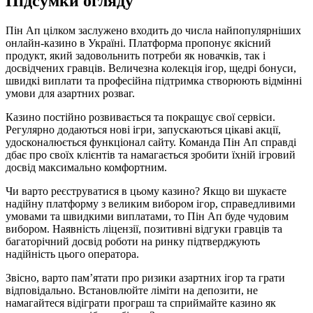
Підсумки огляду
Пін Ап цілком заслужено входить до числа найпопулярніших
онлайн-казино в Україні. Платформа пропонує якісний
продукт, який задовольнить потреби як новачків, так і
досвідчених гравців. Величезна колекція ігор, щедрі бонуси,
швидкі виплати та професійна підтримка створюють відмінні
умови для азартних розваг.
Казино постійно розвивається та покращує свої сервіси.
Регулярно додаються нові ігри, запускаються цікаві акції,
удосконалюється функціонал сайту. Команда Пін Ап справді
дбає про своїх клієнтів та намагається зробити їхній ігровий
досвід максимально комфортним.
Чи варто реєструватися в цьому казино? Якщо ви шукаєте
надійну платформу з великим вибором ігор, справедливими
умовами та швидкими виплатами, то Пін Ап буде чудовим
вибором. Наявність ліцензії, позитивні відгуки гравців та
багаторічний досвід роботи на ринку підтверджують
надійність цього оператора.
Звісно, варто пам’ятати про ризики азартних ігор та грати
відповідально. Встановлюйте ліміти на депозити, не
намагайтеся відіграти програш та сприймайте казино як