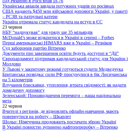
Під Рязанню в Росії впав Іл-76
Українська авіація завдала потужних ударів по росіянах
США надають $450 млн військової допомоги Україні, у пакеті
– РСЗВ та патрульні катери
Україна отримала статус кандидата на вступ в ЄС
23 червня
НБУ “надрукував” для уряду ще 35 мільярдів
McDonald’s може відкритися в Україні в серпні – Forbes
Перші американські HIMARS вже в Україні – Резніков
Суд заборонив партію Вітренко
Документи про завершення освіти будуть доступні в “Дії”
Європарламент підтримав кандидатський статус для України і
Молдови
У Львові у закритому режимі готуються судити Медведчука
Британська розвідка: сили РФ просунулися в бік Лисичанська
на 5 кілометрів
Влучання блискавки, утоплення, втрата свідомості: як надати
домедичну допомогу
Зеленський: Пришвидшення перемоги – наша національна
мета
22 червня
Вчителі з регіонів, де відновлять офлайн-навчання, мають
повернутися на роботу – Шкарлет
Шольц: Німеччина продовжить постачати зброю Україні
В Україні повністю зупинено нафтопереробку – Вітренко