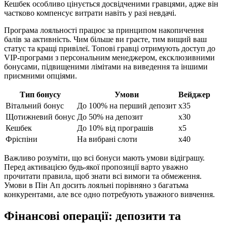
Кешбек особливо цінується досвідченими гравцями, адже він
частково компенсує витрати навіть у разі невдачі.
Програма лояльності працює за принципом накопичення
балів за активність. Чим більше ви граєте, тим вищий ваш
статус та кращі привілеї. Топові гравці отримують доступ до
VIP-програми з персональним менеджером, ексклюзивними
бонусами, підвищеними лімітами на виведення та іншими
приємними опціями.
Тип бонусу
Умови
Вейджер
Вітальний бонус
До 100% на перший депозит
x35
Щотижневий бонус
До 50% на депозит
x30
Кешбек
До 10% від програшів
x5
Фріспіни
На вибрані слоти
x40
Важливо розуміти, що всі бонуси мають умови відіграшу.
Перед активацією будь-якої пропозиції варто уважно
прочитати правила, щоб знати всі вимоги та обмеження.
Умови в Пін Ап досить лояльні порівняно з багатьма
конкурентами, але все одно потребують уважного вивчення.
Фінансові операції: депозити та