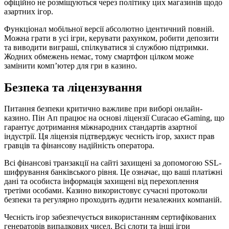
офіційно не розміщуються через політику цих магазинів щодо
азартних ігор.
Функціонал мобільної версії абсолютно ідентичний повній.
Можна грати в усі ігри, керувати рахунком, робити депозити
та виводити виграші, спілкуватися зі службою підтримки.
Жодних обмежень немає, тому смартфон цілком може
замінити комп’ютер для гри в казино.
Безпека та ліцензування
Питання безпеки критично важливе при виборі онлайн-
казино. Пін Ап працює на основі ліцензії Curacao eGaming, що
гарантує дотримання міжнародних стандартів азартної
індустрії. Ця ліцензія підтверджує чесність ігор, захист прав
гравців та фінансову надійність оператора.
Всі фінансові транзакції на сайті захищені за допомогою SSL-
шифрування банківського рівня. Це означає, що ваші платіжні
дані та особиста інформація захищені від перехоплення
третіми особами. Казино використовує сучасні протоколи
безпеки та регулярно проходить аудити незалежних компаній.
Чесність ігор забезпечується використанням сертифікованих
генераторів випадкових чисел. Всі слоти та інші ігри