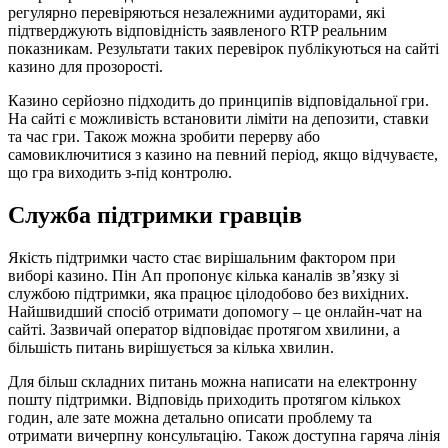
регулярно перевіряються незалежними аудиторами, які
підтверджують відповідність заявленого RTP реальним
показникам. Результати таких перевірок публікуються на сайті
казино для прозорості.
Казино серйозно підходить до принципів відповідальної гри.
На сайті є можливість встановити ліміти на депозити, ставки
та час гри. Також можна зробити перерву або
самовиключитися з казино на певний період, якщо відчуваєте,
що гра виходить з-під контролю.
Служба підтримки гравців
Якість підтримки часто стає вирішальним фактором при
виборі казино. Пін Ап пропонує кілька каналів зв’язку зі
службою підтримки, яка працює цілодобово без вихідних.
Найшвидший спосіб отримати допомогу – це онлайн-чат на
сайті. Зазвичай оператор відповідає протягом хвилини, а
більшість питань вирішується за кілька хвилин.
Для більш складних питань можна написати на електронну
пошту підтримки. Відповідь приходить протягом кількох
годин, але зате можна детально описати проблему та
отримати вичерпну консультацію. Також доступна гаряча лінія