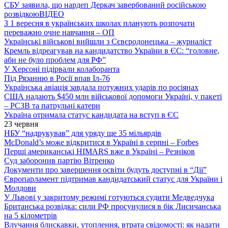
СБУ заявила, що нардеп Деркач завербований російською
розвідкою
ВІДЕО
З 1 вересня в українських школах планують розпочати
переважно очне навчання – ОП
Українські військові вийшли з Сєвєродонецька – журналіст
Кремль відреагував на кандидатство України в ЄС: “головне,
аби не було проблем для РФ”
У Херсоні підірвали колаборанта
Під Рязанню в Росії впав Іл-76
Українська авіація завдала потужних ударів по росіянах
США надають $450 млн військової допомоги Україні, у пакеті
– РСЗВ та патрульні катери
Україна отримала статус кандидата на вступ в ЄС
23 червня
НБУ “надрукував” для уряду ще 35 мільярдів
McDonald’s може відкритися в Україні в серпні – Forbes
Перші американські HIMARS вже в Україні – Резніков
Суд заборонив партію Вітренко
Документи про завершення освіти будуть доступні в “Дії”
Європарламент підтримав кандидатський статус для України і
Молдови
У Львові у закритому режимі готуються судити Медведчука
Британська розвідка: сили РФ просунулися в бік Лисичанська
на 5 кілометрів
Влучання блискавки, утоплення, втрата свідомості: як надати