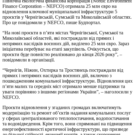
Північна екологічна фінансова корпорація (Nordic Environment
Finance Corporation – NEFCO) отримала 25 млн євро на
відновлення ключової муніципальної інфраструктури 5
проєктів у Чернігівській, Сумській та Миколаївській областях.
Про це повідомили у NEFCO, пише Будпортал.
“На нові проєкти в п’яти містах Чернігівської, Сумської та
Миколаївської областей, які постраждали від прямих і
непрямих наслідків воєнних дій, виділено 25 млн євро. Зараз
ініціатива перебуває на етапі закупівель. Очікується, що
проєкти буде повністю реалізовано до кінця 2026 року”, –
повідомили в організації.
“Чернігів, Ніжин, Охтирка та Тростянець постраждали від
прямих і непрямих наслідків воєнних дій, включно з
пошкодженням комунальної інфраструктури. Відновлення цих
п’яти малих та середніх міст отримало менше підтримки та
уваги порівняно з іншими регіонами України”, – наголосили у
NEFCO.
Проєкти відновлення у згаданих громадах включатимуть
модернізацію та ремонт об’єктів надання комунальних послуг
у сферах централізованого теплопостачання, водопостачання
та водовідведення. Крім того, вони спрямовані на підвищення
енергоефективності критичної інфраструктури, що призведе
до більшої стійкості, економії коштів, а також скорочення