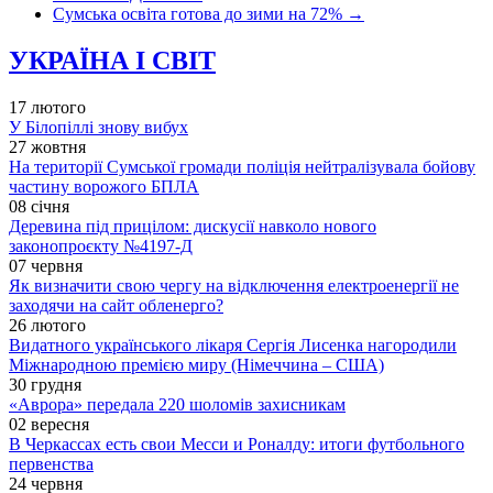
Сумська освіта готова до зими на 72%
→
УКРАЇНА І СВІТ
17 лютого
У Білопіллі знову вибух
27 жовтня
На території Сумської громади поліція нейтралізувала бойову
частину ворожого БПЛА
08 січня
Деревина під прицілом: дискусії навколо нового
законопроєкту №4197-Д
07 червня
Як визначити свою чергу на відключення електроенергії не
заходячи на сайт обленерго?
26 лютого
Видатного українського лікаря Сергія Лисенка нагородили
Міжнародною премією миру (Німеччина – США)
30 грудня
«Аврора» передала 220 шоломів захисникам
02 вересня
В Черкассах есть свои Месси и Роналду: итоги футбольного
первенства
24 червня