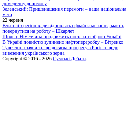
домедичну допомогу
Зеленський: Пришвидшення перемоги – наша національна
мета
22 червня
Вчителі з регіонів, де відновлять офлайн-навчання, мають
повернутися на роботу – Шкарлет
Шольц: Німеччина продовжить постачати зброю Україні
В Україні повністю зупинено нафтопереробку – Вітренко
Туреччина заявила, що досягла прогресу з Росією щодо
вивезення українського зерна
Copyright © 2016 - 2026
Сумські Дебати
.