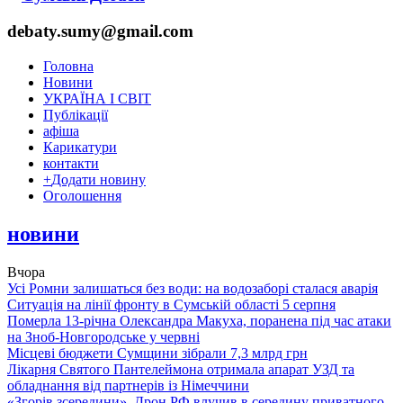
debaty.sumy@gmail.com
Головна
Новини
УКРАЇНА І СВІТ
Публікації
афіша
Карикатури
контакти
+
Додати новину
Оголошення
новини
Вчора
Усі Ромни залишаться без води: на водозаборі сталася аварія
Ситуація на лінії фронту в Сумській області 5 серпня
Померла 13-річна Олександра Макуха, поранена під час атаки
на Зноб-Новгородське у червні
Місцеві бюджети Сумщини зібрали 7,3 млрд грн
Лікарня Святого Пантелеймона отримала апарат УЗД та
обладнання від партнерів із Німеччини
«Згорів зсередини». Дрон РФ влучив в середину приватного