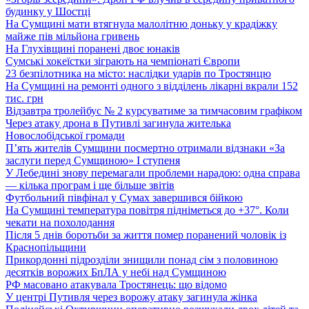
будинку у Шостці
На Сумщині мати втягнула малолітню доньку у крадіжку
майже пів мільйона гривень
На Глухівщині поранені двоє юнаків
Сумські хокеїстки зіграють на чемпіонаті Європи
23 безпілотника на місто: наслідки ударів по Тростянцю
На Сумщині на ремонті одного з відділень лікарні вкрали 152
тис. грн
Відзавтра тролейбус № 2 курсуватиме за тимчасовим графіком
Через атаку дрона в Путивлі загинула жителька
Новослобідської громади
П’ять жителів Сумщини посмертно отримали відзнаки «За
заслуги перед Сумщиною» І ступеня
У Лебедині знову перемагали проблеми нарадою: одна справа
— кілька програм і ще більше звітів
Футбольний півфінал у Сумах завершився бійкою
На Сумщині температура повітря підніметься до +37°. Коли
чекати на похолодання
Після 5 днів боротьби за життя помер поранений чоловік із
Краснопільщини
Прикордонні підрозділи знищили понад сім з половиною
десятків ворожих БпЛА у небі над Сумщиною
РФ масовано атакувала Тростянець: що відомо
У центрі Путивля через ворожу атаку загинула жінка