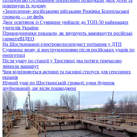
Поліцейські Охтирщини оперативно розшукали двох дітей та
повернули їх додому
«Захоплення» російськими військами Рижівки Білопільської
громади — це фейк
Двоє освітянок із Сумщини увійшли до ТОП-50 найкращих
учителів України
Прикордонники показали, як змушують замовкнути російські
гармати
ВІДЕО
На Шосткинщині електровелосипедист потрапив у ДТП
Сумщина знову зі знеструмленнями після російських ударів по
енергетиці
Після удару по станції у Тростянці два потяги тимчасово
змінили маршрут
Чим відрізняються активні та пасивні стилуси для сенсорних
екранів
Нічний удар по Шосткинській громаді: один будинок
зруйнований, ще вісім пошкоджені