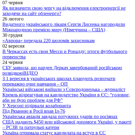
07 червня
Як визначити свою чергу на відключення електроенергії не
заходячи на сайт обленерго?
26 лютого
Видатного українського лікаря Сергія Лисенка нагородили
Міжнародною премією миру (Німеччина – США)
30 грудня
«Аврора» передала 220 шоломів захисникам
02 вересня
В Черкассах есть свои Месси и Роналду: итоги футбольного
первенства
24 червня
СБУ заявила, що нардеп Деркач завербований російською
розвідкою
ВІДЕО
З 1 вересня в українських школах планують розпочати
переважно очне навчання – ОП
Українські військові вийшли з Сєвєродонецька – журналіст
Кремль відреагував на кандидатство України в ЄС: “головне,
аби не було проблем для РФ”
У Херсоні підірвали колаборанта
Під Рязанню в Росії впав Іл-76
Українська авіація завдала потужних ударів по росіянах
США надають $450 млн військової допомоги Україні, у пакеті
– РСЗВ та патрульні катери
Україна отримала статус кандидата на вступ в ЄС