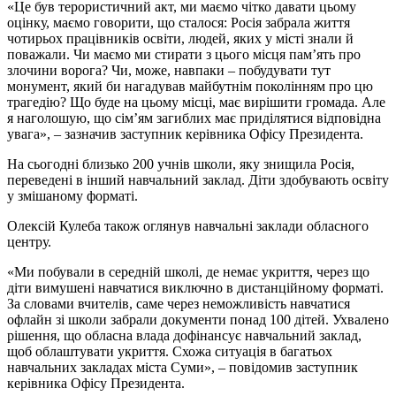
«Це був терористичний акт, ми маємо чітко давати цьому
оцінку, маємо говорити, що сталося: Росія забрала життя
чотирьох працівників освіти, людей, яких у місті знали й
поважали. Чи маємо ми стирати з цього місця пам’ять про
злочини ворога? Чи, може, навпаки – побудувати тут
монумент, який би нагадував майбутнім поколінням про цю
трагедію? Що буде на цьому місці, має вирішити громада. Але
я наголошую, що сім’ям загиблих має приділятися відповідна
увага», – зазначив заступник керівника Офісу Президента.
На сьогодні близько 200 учнів школи, яку знищила Росія,
переведені в інший навчальний заклад. Діти здобувають освіту
у змішаному форматі.
Олексій Кулеба також оглянув навчальні заклади обласного
центру.
«Ми побували в середній школі, де немає укриття, через що
діти вимушені навчатися виключно в дистанційному форматі.
За словами вчителів, саме через неможливість навчатися
офлайн зі школи забрали документи понад 100 дітей. Ухвалено
рішення, що обласна влада дофінансує навчальний заклад,
щоб облаштувати укриття. Схожа ситуація в багатьох
навчальних закладах міста Суми», – повідомив заступник
керівника Офісу Президента.