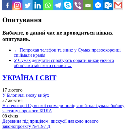
Опитування
Вибачте, в даний час не проводиться ніяких
опитувань.
←
Попрохав телефон та зник: у Сумах правоохоронці
спіймали крадія
У Сумах депутати спробують обрати виконуючого
обов’язки міського голови
→
УКРАЇНА І СВІТ
17 лютого
У Білопіллі знову вибух
27 жовтня
На території Сумської громади поліція нейтралізувала бойову
частину ворожого БПЛА
08 січня
Деревина під прицілом: дискусії навколо нового
законопроєкту №4197-Д