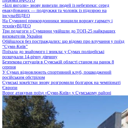
Перемоги
ФОТО
«Білі янголи» знову вивезли людей із небезпеки: серед
евакуйованих — подружжя та чоловік із підозрою на
інсульт
ВІДЕО
На Сумщині прикордонники знищили ворожу гармату і
техніку
ВІДЕО
Три педагоги з Сумщини увійшли до ТОП-25 найкращих
вихователів України
Обійшлося без постраждалих: що відомо про влучання у поїзд
“Суми-Київ”
Поїхала до знайомого і зникла: у Сумах поліцейські
розшукали 14-річну дівчину
Безпекова ситуація в Сумській області станом на ранок 8
серпня
У Сумах відновлюють спортивний клуб, пошкоджений
російським обстрілом
Сумські хокеїстки знову розгромили болгарок на чемпіонаті
Європи
Ворог атакував поїзд «Суми-Київ» у Сумському районі