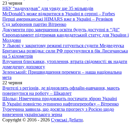
23 червня
НБУ “надрукував” для уряду ще 35 мільярдів
McDonald’s може відкритися в Україні в серпні – Forbes
Перші американські HIMARS вже в Україні – Резніков
Суд заборонив партію Вітренко
Документи про завершення освіти будуть доступні в “Дії”
Європарламент підтримав кандидатський статус для України і
Молдови
У Львові у закритому режимі готуються судити Медведчука
Британська розвідка: сили РФ просунулися в бік Лисичанська
на 5 кілометрів
Влучання блискавки, утоплення, втрата свідомості: як надати
домедичну допомогу
Зеленський: Пришвидшення перемоги – наша національна
мета
22 червня
Вчителі з регіонів, де відновлять офлайн-навчання, мають
повернутися на роботу – Шкарлет
Шольц: Німеччина продовжить постачати зброю Україні
В Україні повністю зупинено нафтопереробку – Вітренко
Туреччина заявила, що досягла прогресу з Росією щодо
вивезення українського зерна
Copyright © 2016 - 2026
Сумські Дебати
.