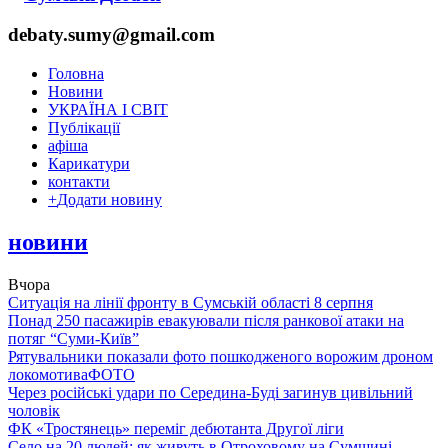
debaty.sumy@gmail.com
Головна
Новини
УКРАЇНА І СВІТ
Публікації
афіша
Карикатури
контакти
+
Додати новину
новини
Вчора
Ситуація на лінії фронту в Сумській області 8 серпня
Понад 250 пасажирів евакуювали після ранкової атаки на
потяг “Суми-Київ”
Рятувальники показали фото пошкодженого ворожим дроном
локомотива
ФОТО
Через російські удари по Середина-Буді загинув цивільний
чоловік
ФК «Тростянець» переміг дебютанта Другої ліги
Село на 20 людей: як живуть в Отроховому на Сумщині