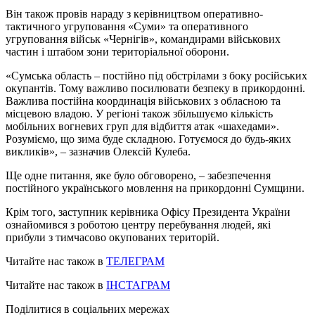
Він також провів нараду з керівництвом оперативно-
тактичного угруповання «Суми» та оперативного
угруповання військ «Чернігів», командирами військових
частин і штабом зони територіальної оборони.
«Сумська область – постійно під обстрілами з боку російських
окупантів. Тому важливо посилювати безпеку в прикордонні.
Важлива постійна координація військових з обласною та
місцевою владою. У регіоні також збільшуємо кількість
мобільних вогневих груп для відбиття атак «шахедами».
Розуміємо, що зима буде складною. Готуємося до будь-яких
викликів», – зазначив Олексій Кулеба.
Ще одне питання, яке було обговорено, – забезпечення
постійного українського мовлення на прикордонні Сумщини.
Крім того, заступник керівника Офісу Президента України
ознайомився з роботою центру перебування людей, які
прибули з тимчасово окупованих територій.
Читайте нас також в
ТЕЛЕГРАМ
Читайте нас також в
ІНСТАГРАМ
Поділитися в соціальних мережах