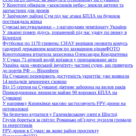
У Конотопі обікрали «захисників неба»: зникли антени та
запчастини для дронів
У Зарічному районі Сум під час атаки БПЛА на будинок
постраждала жінка
Сумські веслувальники – з нагородами чемпіонату України
У лікарні помер дідусь, поранений під час удару по ринку в
Білопіллі
Футболки по 1170 гривень: СНАУ вирішив оновити комусь
гардероб державним коштом по захмарним цінам
ФОТО
Конотопщина втратила захисника Олександра Кондратенка
У Сумах 71-річний водій врізався у припарковане авто
Україна дала «морський імунітет» частині суден, що прямують
до портів РФ — Bloomberg
На Сумщині перевіряють доступність укриттів: уже виявили
14 випадків зачинених сховищ
Від 15 серпня на Сумщині діятиме заборона на вилов раків
Прикордонники знищили майже 90 ворожих БПЛА на
Сумщині
У напрямку Кириківки масово застосовують FPV-дрони на
оптоволокні
Чи безпечно купатися у Галенківському озері в Шостці
Глухів бореться за світло: Романько об’єднує зусилля громади
та енергетиків
FPV-дрони в Сумах: як живе район проспекту