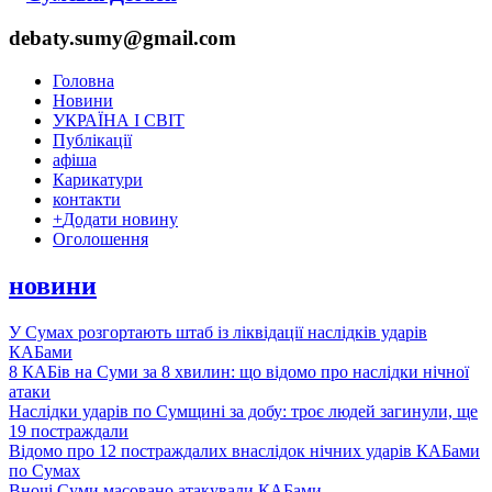
debaty.sumy@gmail.com
Головна
Новини
УКРАЇНА І СВІТ
Публікації
афіша
Карикатури
контакти
+
Додати новину
Оголошення
новини
У Сумах розгортають штаб із ліквідації наслідків ударів
КАБами
8 КАБів на Суми за 8 хвилин: що відомо про наслідки нічної
атаки
Наслідки ударів по Сумщині за добу: троє людей загинули, ще
19 постраждали
Відомо про 12 постраждалих внаслідок нічних ударів КАБами
по Сумах
Вночі Суми масовано атакували КАБами