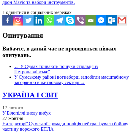
дрон Mavic та набори інструментів.
Поділитися в соціальних мережах
Опитування
Вибачте, в даний час не проводиться ніяких
опитувань.
←
У Сумах тривають пошуки стрільця із
Петропавлівської
У Сумському районі вогнеборці запобігли масштабному
загорянню в житловому секторі
→
УКРАЇНА І СВІТ
17 лютого
У Білопіллі знову вибух
27 жовтня
На території Сумської громади поліція нейтралізувала бойову
частину ворожого БПЛА