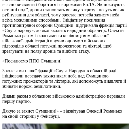
вчасно виявляти і боротися із ворожими БпЛА. Як показують
останні події, дрони становлять велику загрозу і несуть великі
руйнування для області, тому зростає потреба захисту неба
всіма можливими способами. Ініціативу посилення
протиповітряної оборони Сумщини підтримала фракція партії
«Слуга народу», до якої входить народний обранець. Олексій
Романько разом із колегами та керівництвом обласної
військової адміністрації вручив одному з військових
підрозділів області потужні прожектори та ліхтарі, щоб
зреагувати на появу дронів та відбити атаку.
«Посилюємо ППО Сумщини!
З колегами нашої фракції «Слуга Народу» в обласній раді
ініціювали передачу захисникам неба над Сумщиною
потужних прожекторів та ліхтарів, які допоможуть виявляти й
збивати ворожі безпілотники.
Днями разом з обласною військовою адміністрацією передали
першу партію.
Дякую за захист Сумщини!» – відзвітував Олексій Романько
на своїй сторінці у Фейсбуці.