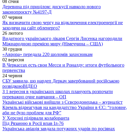
08 січня
Деревина під прицілом: дискусії навколо нового
законопроєкту №4197-Д
07 червня
Як визначити свою чергу на відключення електроенергії не
заходячи на сайт обленерго?
26 лютого
Видатного українського лікаря Сергія Лисенка нагородили
Міжнародною премією миру (Німеччина – США)
30 грудня
«Аврора» передала 220 шоломів захисникам
02 вересня
В Черкассах есть свои Месси и Роналду: итоги футбольного
первенства
24 червня
СБУ заявила, що нардеп Деркач завербований російською
розвідкою
ВІДЕО
З 1 вересня в українських школах планують розпочати
переважно очне навчання – ОП
Українські військові вийшли з Сєвєродонецька – журналіст
Кремль відреагував на кандидатство України в ЄС: “головне,
аби не було проблем для РФ”
У Херсоні підірвали колаборанта
Під Рязанню в Росії впав Іл-76
Українська авіація завдала потужних ударів по росіянах