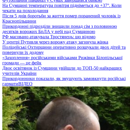
Футбольний півфінал у Сумах завершився бійкою
На Сумщині температура повітря підніметься до +37°. Коли
чекати на похолодання
Після 5 днів боротьби за життя помер поранений чоловік із
Краснопільщини
Прикордонні підрозділи знищили понад сім з половиною
десятків ворожих БпЛА у небі над Сумщиною
РФ масовано атакувала Тростянець: що відомо
У центрі Путивля через ворожу атаку загинула жінка
Поліцейські Охтирщини оперативно розшукали двох дітей та
повернули їх додому
«Захоплення» російськими військами Рижівки Білопільської
громади — це фейк
Двоє освітянок із Сумщини увійшли до ТОП-50 найкращих
учителів України
Прикордонники показали, як змушують замовкнути російські
гармати
ВІДЕО