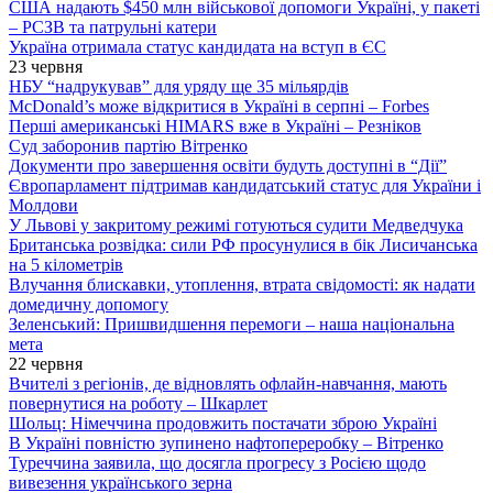
США надають $450 млн військової допомоги Україні, у пакеті
– РСЗВ та патрульні катери
Україна отримала статус кандидата на вступ в ЄС
23 червня
НБУ “надрукував” для уряду ще 35 мільярдів
McDonald’s може відкритися в Україні в серпні – Forbes
Перші американські HIMARS вже в Україні – Резніков
Суд заборонив партію Вітренко
Документи про завершення освіти будуть доступні в “Дії”
Європарламент підтримав кандидатський статус для України і
Молдови
У Львові у закритому режимі готуються судити Медведчука
Британська розвідка: сили РФ просунулися в бік Лисичанська
на 5 кілометрів
Влучання блискавки, утоплення, втрата свідомості: як надати
домедичну допомогу
Зеленський: Пришвидшення перемоги – наша національна
мета
22 червня
Вчителі з регіонів, де відновлять офлайн-навчання, мають
повернутися на роботу – Шкарлет
Шольц: Німеччина продовжить постачати зброю Україні
В Україні повністю зупинено нафтопереробку – Вітренко
Туреччина заявила, що досягла прогресу з Росією щодо
вивезення українського зерна