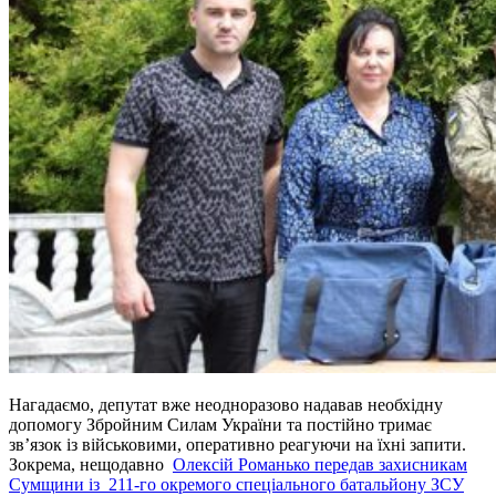
Нагадаємо, депутат вже неодноразово надавав необхідну
допомогу Збройним Силам України та постійно тримає
зв’язок із військовими, оперативно реагуючи на їхні запити.
Зокрема, нещодавно
Олексій Романько передав захисникам
Сумщини із 211-го окремого спеціального батальйону ЗСУ