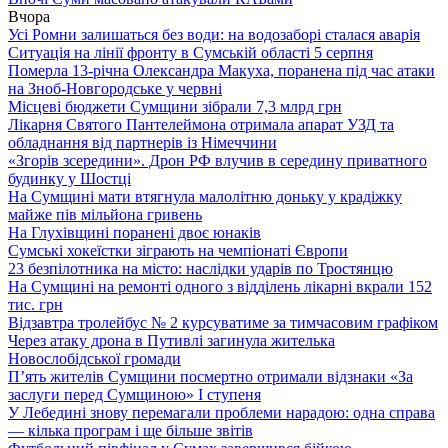
Вчора
Усі Ромни залишаться без води: на водозаборі сталася аварія
Ситуація на лінії фронту в Сумській області 5 серпня
Померла 13-річна Олександра Макуха, поранена під час атаки
на Зноб-Новгородське у червні
Місцеві бюджети Сумщини зібрали 7,3 млрд грн
Лікарня Святого Пантелеймона отримала апарат УЗД та
обладнання від партнерів із Німеччини
«Згорів зсередини». Дрон РФ влучив в середину приватного
будинку у Шостці
На Сумщині мати втягнула малолітню доньку у крадіжку
майже пів мільйона гривень
На Глухівщині поранені двоє юнаків
Сумські хокеїстки зіграють на чемпіонаті Європи
23 безпілотника на місто: наслідки ударів по Тростянцю
На Сумщині на ремонті одного з відділень лікарні вкрали 152
тис. грн
Відзавтра тролейбус № 2 курсуватиме за тимчасовим графіком
Через атаку дрона в Путивлі загинула жителька
Новослобідської громади
П’ять жителів Сумщини посмертно отримали відзнаки «За
заслуги перед Сумщиною» І ступеня
У Лебедині знову перемагали проблеми нарадою: одна справа
— кілька програм і ще більше звітів