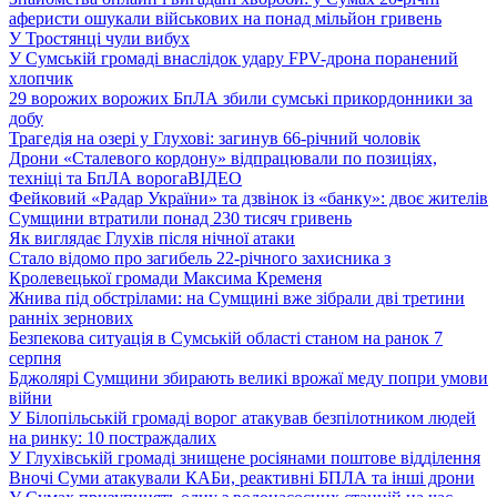
аферисти ошукали військових на понад мільйон гривень
У Тростянці чули вибух
У Сумській громаді внаслідок удару FPV-дрона поранений
хлопчик
29 ворожих ворожих БпЛА збили сумські прикордонники за
добу
Трагедія на озері у Глухові: загинув 66-річний чоловік
Дрони «Сталевого кордону» відпрацювали по позиціях,
техніці та БпЛА ворога
ВІДЕО
Фейковий «Радар України» та дзвінок із «банку»: двоє жителів
Сумщини втратили понад 230 тисяч гривень
Як виглядає Глухів після нічної атаки
Стало відомо про загибель 22-річного захисника з
Кролевецької громади Максима Кременя
Жнива під обстрілами: на Сумщині вже зібрали дві третини
ранніх зернових
Безпекова ситуація в Сумській області станом на ранок 7
серпня
Бджолярі Сумщини збирають великі врожаї меду попри умови
війни
У Білопільській громаді ворог атакував безпілотником людей
на ринку: 10 постраждалих
У Глухівській громаді знищене росіянами поштове відділення
Вночі Суми атакували КАБи, реактивні БПЛА та інші дрони