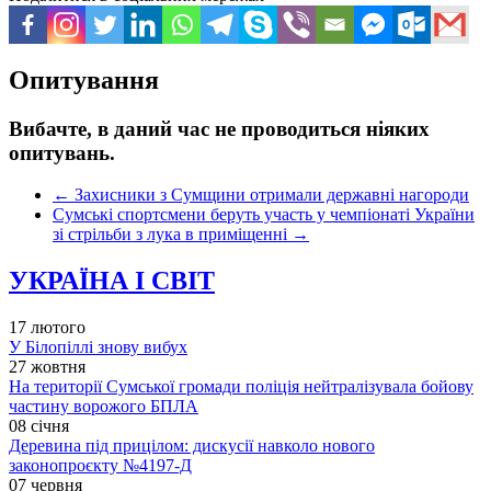
Опитування
Вибачте, в даний час не проводиться ніяких
опитувань.
←
Захисники з Сумщини отримали державні нагороди
Сумські спортсмени беруть участь у чемпіонаті України
зі стрільби з лука в приміщенні
→
УКРАЇНА І СВІТ
17 лютого
У Білопіллі знову вибух
27 жовтня
На території Сумської громади поліція нейтралізувала бойову
частину ворожого БПЛА
08 січня
Деревина під прицілом: дискусії навколо нового
законопроєкту №4197-Д
07 червня