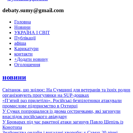
debaty.sumy@gmail.com
Головна
Новини
УКРАЇНА І СВІТ
Публікації
афіша
Карикатури
контакти
+
Додати новину
Оголошення
новини
Світанок, що зцілює: На Сумщині для ветеранів та їхніх родин
організовують прогулянки на SUP-дошках
«П’ятий раз прилетіло». Російські безпілотники атакували
промислове підприємство в Охтирці
У Сумах попрощалися із двома сестричками, які загинули
внаслідок російського авіаудару
У Броварах під час ракетної атаки загинув Павло Шепіль із
Конотопа
Знайомства онлайн і вигадані хвороби: у Сумах 20-річні