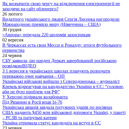
Як визначити свою чергу на відключення електроенергії не
заходячи на сайт обленерго?
26 лютого
Видатного українського лікаря Сергія Лисенка нагородили
Міжнародною премією миру (Німеччина – США)
30 грудня
«Аврора» передала 220 шоломів захисникам
02 вересня
В Черкассах есть свои Месси и Роналду: итоги футбольного
первенства
24 червня
СБУ заявила, що нардеп Деркач завербований російською
розвідкою
ВІДЕО
З 1 вересня в українських школах планують розпочати
переважно очне навчання – ОП
Українські військові вийшли з Сєвєродонецька – журналіст
Кремль відреагував на кандидатство України в ЄС: “головне,
аби не було проблем для РФ”
У Херсоні підірвали колаборанта
Під Рязанню в Росії впав Іл-76
Українська авіація завдала потужних ударів по росіянах
США надають $450 млн військової допомоги Україні, у пакеті
– РСЗВ та патрульні катери
Україна отримала статус кандидата на вступ в ЄС
23 червня