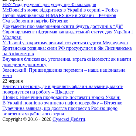
НБУ “надрукував” для уряду ще 35 мільярдів
McDonald’s може відкритися в Україні в серпні – Forbes
Перші американські HIMARS вже в Україні – Резніков
Суд заборонив партію Вітренко
Документи про завершення освіти будуть доступні в “Дії”
Європарламент підтримав кандидатський статус для України і
Молдови
У Львові у закритому режимі готуються судити Медведчука
Британська розвідка: сили РФ просунулися в бік Лисичанська
на 5 кілометрів
Влучання блискавки, утоплення, втрата свідомості: як надати
домедичну допомогу
Зеленський: Пришвидшення перемоги – наша національна
мета
22 червня
Вчителі з регіонів, де відновлять офлайн-навчання, мають
повернутися на роботу – Шкарлет
Шольц: Німеччина продовжить постачати зброю Україні
В Україні повністю зупинено нафтопереробку – Вітренко
Туреччина заявила, що досягла прогресу з Росією щодо
вивезення українського зерна
Copyright © 2016 - 2026
Сумські Дебати
.