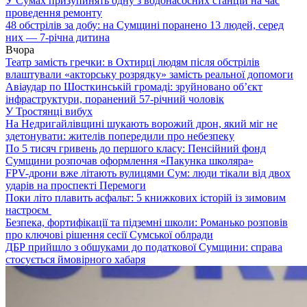
У Сумах призупинять одну з водонасосних станцій на час
проведення ремонту
48 обстрілів за добу: на Сумщині поранено 13 людей, серед
них — 7-річна дитина
Вчора
Театр замість гречки: в Охтирці людям після обстрілів
влаштували «акторську розрядку» замість реальної допомоги
Авіаудар по Шосткинській громаді: зруйновано об’єкт
інфраструктури, поранений 57-річний чоловік
У Тростянці вибух
На Недригайлівщині шукають ворожий дрон, який міг не
здетонувати: жителів попередили про небезпеку
По 5 тисяч гривень до першого класу: Пенсійний фонд
Сумщини розпочав оформлення «Пакунка школяра»
FPV-дрони вже літають вулицями Сум: люди тікали від двох
ударів на проспекті Перемоги
Поки літо плавить асфальт: 5 книжкових історій із зимовим
настроєм
Безпека, фортифікації та підземні школи: Романько розповів
про ключові рішення сесії Сумської облради
ДБР прийшло з обшуками до податкової Сумщини: справа
стосується ймовірного хабаря