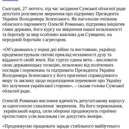
Сьогодні, 27 лютого, під час засідання Сумської обласної ради
депутати розглянули звернення про підтримку Президента
України Володимира Зеленського. Як наголосив очільник
обласного парламенту Олексій Романько, підтримка ініціатив
глави держави, його курсу на зміцнення нашої незалежності
та боротьбу за мир особливо важлива для Сумщини, на
передовій боротьби з агресором.
«Об’єднавшись у перші дні війни та вистоявши, українці
продемонстрували світові приклад незламності духу та
відданості своїй землі. Нас гуртує єдина мета – висловити
свою державницьку позицію, незалежно від політичних
поглядів і переконань та підтримати Президента України
Володимира Зеленського у його прагненні справедливого
миру та заклику щодо недопущення перемовин про Україну
без залучення української сторони», – сказав голова Сумської
обласної ради.
Олексій Романько висловив вдячність депутатському корпусу
за одноголосне схвалення звернення. На його переконання,
український народ, сили оборони продовжують героїчно
протистояти усім викликам і не допустять зневіри.
«Продовжуємо працювати заради стабільного майбутнього