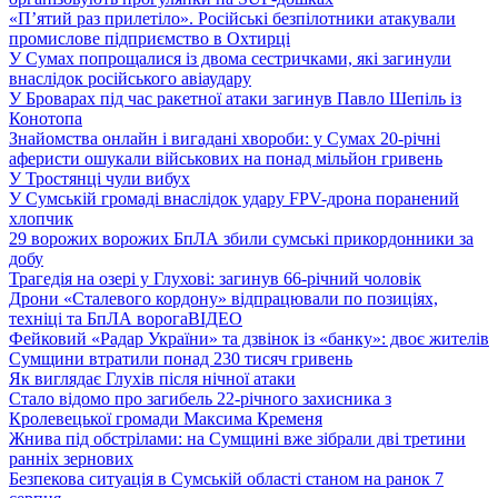
«П’ятий раз прилетіло». Російські безпілотники атакували
промислове підприємство в Охтирці
У Сумах попрощалися із двома сестричками, які загинули
внаслідок російського авіаудару
У Броварах під час ракетної атаки загинув Павло Шепіль із
Конотопа
Знайомства онлайн і вигадані хвороби: у Сумах 20-річні
аферисти ошукали військових на понад мільйон гривень
У Тростянці чули вибух
У Сумській громаді внаслідок удару FPV-дрона поранений
хлопчик
29 ворожих ворожих БпЛА збили сумські прикордонники за
добу
Трагедія на озері у Глухові: загинув 66-річний чоловік
Дрони «Сталевого кордону» відпрацювали по позиціях,
техніці та БпЛА ворога
ВІДЕО
Фейковий «Радар України» та дзвінок із «банку»: двоє жителів
Сумщини втратили понад 230 тисяч гривень
Як виглядає Глухів після нічної атаки
Стало відомо про загибель 22-річного захисника з
Кролевецької громади Максима Кременя
Жнива під обстрілами: на Сумщині вже зібрали дві третини
ранніх зернових
Безпекова ситуація в Сумській області станом на ранок 7