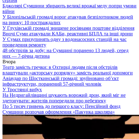
серпня
Бджолярі Сумщини збирають великі врожаї меду попри умови
війни
У Білопільській громаді ворог атакував безпілотником людей
на ринку: 10 постраждалих
У Глухівській громаді знищене росіянами поштове відділення
Вночі Суми атакували КАБи, реактивні БПЛА та інші дрони
У Сумах призупинять одну з водонасосних станцій на час
проведення ремонту
48 обстрілів за добу: на Сумщині поранено 13 людей, серед
них — 7-річна дитина
Вчора
Театр замість гречки: в Охтирці людям після обстрілів
влаштували «акторську розрядку» замість реальної допомоги
Авіаудар по Шосткинській громаді: зруйновано об’єкт
інфраструктури, поранений 57-річний чоловік
У Тростянці вибух
На Недригайлівщині шукають ворожий дрон, який міг не
здетонувати: жителів попередили про небезпеку
По 5 тисяч гривень до першого класу: Пенсійний фонд
Сумщини розпочав оформлення «Пакунка школяра»