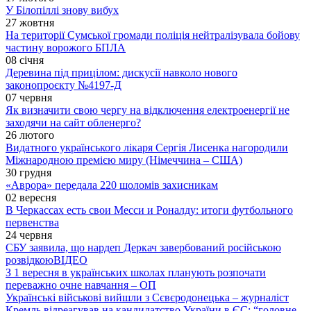
У Білопіллі знову вибух
27 жовтня
На території Сумської громади поліція нейтралізувала бойову
частину ворожого БПЛА
08 січня
Деревина під прицілом: дискусії навколо нового
законопроєкту №4197-Д
07 червня
Як визначити свою чергу на відключення електроенергії не
заходячи на сайт обленерго?
26 лютого
Видатного українського лікаря Сергія Лисенка нагородили
Міжнародною премією миру (Німеччина – США)
30 грудня
«Аврора» передала 220 шоломів захисникам
02 вересня
В Черкассах есть свои Месси и Роналду: итоги футбольного
первенства
24 червня
СБУ заявила, що нардеп Деркач завербований російською
розвідкою
ВІДЕО
З 1 вересня в українських школах планують розпочати
переважно очне навчання – ОП
Українські військові вийшли з Сєвєродонецька – журналіст
Кремль відреагував на кандидатство України в ЄС: “головне,