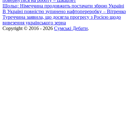
повернутися на роботу – Шкарлет
Шольц: Німеччина продовжить постачати зброю Україні
В Україні повністю зупинено нафтопереробку – Вітренко
Туреччина заявила, що досягла прогресу з Росією щодо
вивезення українського зерна
Copyright © 2016 - 2026
Сумські Дебати
.