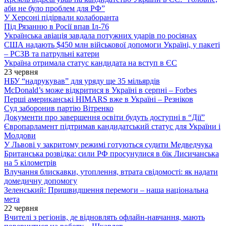
аби не було проблем для РФ”
У Херсоні підірвали колаборанта
Під Рязанню в Росії впав Іл-76
Українська авіація завдала потужних ударів по росіянах
США надають $450 млн військової допомоги Україні, у пакеті
– РСЗВ та патрульні катери
Україна отримала статус кандидата на вступ в ЄС
23 червня
НБУ “надрукував” для уряду ще 35 мільярдів
McDonald’s може відкритися в Україні в серпні – Forbes
Перші американські HIMARS вже в Україні – Резніков
Суд заборонив партію Вітренко
Документи про завершення освіти будуть доступні в “Дії”
Європарламент підтримав кандидатський статус для України і
Молдови
У Львові у закритому режимі готуються судити Медведчука
Британська розвідка: сили РФ просунулися в бік Лисичанська
на 5 кілометрів
Влучання блискавки, утоплення, втрата свідомості: як надати
домедичну допомогу
Зеленський: Пришвидшення перемоги – наша національна
мета
22 червня
Вчителі з регіонів, де відновлять офлайн-навчання, мають