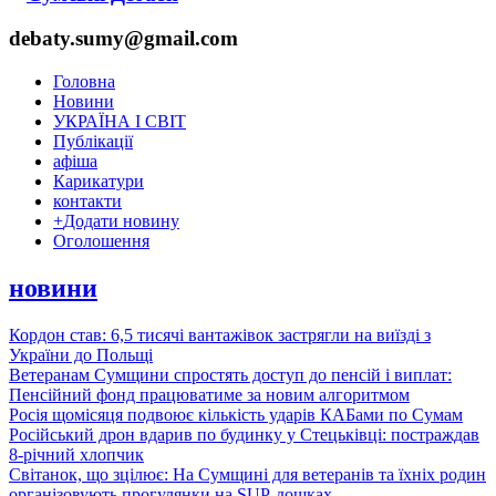
debaty.sumy@gmail.com
Головна
Новини
УКРАЇНА І СВІТ
Публікації
афіша
Карикатури
контакти
+
Додати новину
Оголошення
новини
Кордон став: 6,5 тисячі вантажівок застрягли на виїзді з
України до Польщі
Ветеранам Сумщини спростять доступ до пенсій і виплат:
Пенсійний фонд працюватиме за новим алгоритмом
Росія щомісяця подвоює кількість ударів КАБами по Сумам
Російський дрон вдарив по будинку у Стецьківці: постраждав
8-річний хлопчик
Світанок, що зцілює: На Сумщині для ветеранів та їхніх родин
організовують прогулянки на SUP-дошках