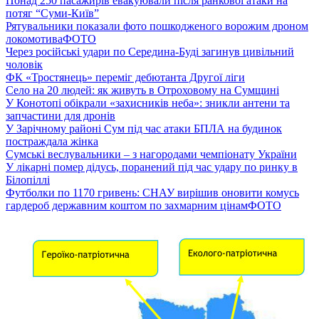
Понад 250 пасажирів евакуювали після ранкової атаки на
потяг “Суми-Київ”
Рятувальники показали фото пошкодженого ворожим дроном
локомотива
ФОТО
Через російські удари по Середина-Буді загинув цивільний
чоловік
ФК «Тростянець» переміг дебютанта Другої ліги
Село на 20 людей: як живуть в Отроховому на Сумщині
У Конотопі обікрали «захисників неба»: зникли антени та
запчастини для дронів
У Зарічному районі Сум під час атаки БПЛА на будинок
постраждала жінка
Сумські веслувальники – з нагородами чемпіонату України
У лікарні помер дідусь, поранений під час удару по ринку в
Білопіллі
Футболки по 1170 гривень: СНАУ вирішив оновити комусь
гардероб державним коштом по захмарним цінам
ФОТО