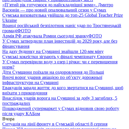
«П’ятий рік готуємося до найскладнішої зими». Дмитро
Васюнін — про новий опалювальний сезон у Сумах
Сумська вихователька увійшла до топ-25 Global Teacher Prize
Ukraine
Вранці російський безпілотник наніс удар по Тростянецькій
громаді
ФОТО
Армія РФ атакувала Ромни сьогодні зранку
ФОТО
У Сумах затвердили план інвестицій до 2029 року, але без
фінансування
На даху будинку на Сумщині знайшли 120-мм міну
Сумські хокеїстки зіграють у фіналі чемпіонату Європи
У Сумах перевірили воду з озер і річки: чи є перевищення
норм?
Діти Сумщини поїхали на оздоровлення до Польщі
Вночі ворог ударив авіацією по обʼєкту дорожньої
інфраструктури на Сумщині
Евакуація заради життя: до кого звертатися на Сумщині, щоб
виїхати з прикордоння
Внаслідок ударів ворога на Сумщині за добу 3 загиблих, 5
постраждалих
Пошкоджений супермаркет у Сумах відновив свою роботу
після удару КАБом
Вчора
Ситуація на лінії фронту в Сумській області 8 серпня