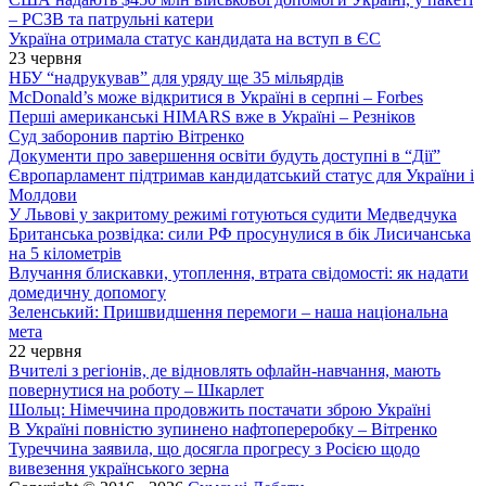
– РСЗВ та патрульні катери
Україна отримала статус кандидата на вступ в ЄС
23 червня
НБУ “надрукував” для уряду ще 35 мільярдів
McDonald’s може відкритися в Україні в серпні – Forbes
Перші американські HIMARS вже в Україні – Резніков
Суд заборонив партію Вітренко
Документи про завершення освіти будуть доступні в “Дії”
Європарламент підтримав кандидатський статус для України і
Молдови
У Львові у закритому режимі готуються судити Медведчука
Британська розвідка: сили РФ просунулися в бік Лисичанська
на 5 кілометрів
Влучання блискавки, утоплення, втрата свідомості: як надати
домедичну допомогу
Зеленський: Пришвидшення перемоги – наша національна
мета
22 червня
Вчителі з регіонів, де відновлять офлайн-навчання, мають
повернутися на роботу – Шкарлет
Шольц: Німеччина продовжить постачати зброю Україні
В Україні повністю зупинено нафтопереробку – Вітренко
Туреччина заявила, що досягла прогресу з Росією щодо
вивезення українського зерна