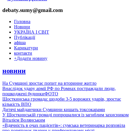
debaty.sumy@gmail.com
Головна
Новини
УКРАЇНА І СВІТ
Публікації
афіша
Карикатури
контакти
+
Додати новину
новини
На Сумщині зростає попит на вторинне житло
Внаслідок удару армії РФ по Ромнах постраждали люди,
пошкоджені будинки
ФОТО
Шосткинська громада: щодоби 3-5 ворожих ударів, зростає
кількість ВПО
Дитячі майданчики Сумщини кишать токсокарами
У Шосткинській громаді попрощалися із загиблим захисником
Віталієм Волянським
«Вдячність в очах пацієнтів»: сумська ветеринарка розповіла
про порятунок тварин у прифронтовому місті