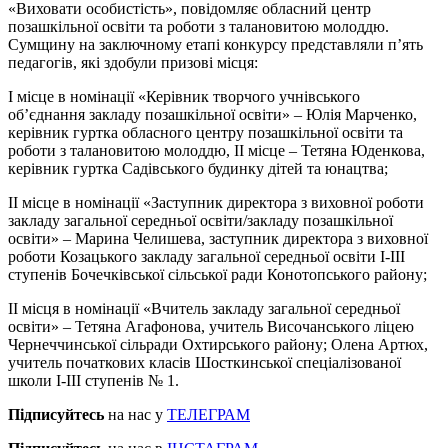
«Виховати особистість», повідомляє обласний центр
позашкільної освіти та роботи з талановитою молоддю.
Сумщину на заключному етапі конкурсу представляли п’ять
педагогів, які здобули призові місця:
І місце в номінації «Керівник творчого учнівського
об’єднання закладу позашкільної освіти» – Юлія Марченко,
керівник гуртка обласного центру позашкільної освіти та
роботи з талановитою молоддю, ІІ місце – Тетяна Юденкова,
керівник гуртка Садівського будинку дітей та юнацтва;
ІІ місце в номінації «Заступник директора з виховної роботи
закладу загальної середньої освіти/закладу позашкільної
освіти» – Марина Челишева, заступник директора з виховної
роботи Козацького закладу загальної середньої освіти І-ІІІ
ступенів Бочечківської сільської ради Конотопського району;
ІІ місця в номінації «Вчитель закладу загальної середньої
освіти» – Тетяна Агафонова, учитель Височанського ліцею
Чернеччинської сільради Охтирського району; Олена Артюх,
учитель початкових класів Шосткинської спеціалізованої
школи І-ІІІ ступенів № 1.
Підписуйтесь
на нас у
ТЕЛЕГРАМ