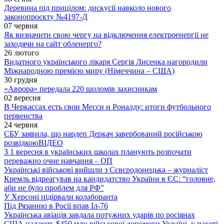
Деревина під прицілом: дискусії навколо нового
законопроєкту №4197-Д
07 червня
Як визначити свою чергу на відключення електроенергії не
заходячи на сайт обленерго?
26 лютого
Видатного українського лікаря Сергія Лисенка нагородили
Міжнародною премією миру (Німеччина – США)
30 грудня
«Аврора» передала 220 шоломів захисникам
02 вересня
В Черкассах есть свои Месси и Роналду: итоги футбольного
первенства
24 червня
СБУ заявила, що нардеп Деркач завербований російською
розвідкою
ВІДЕО
З 1 вересня в українських школах планують розпочати
переважно очне навчання – ОП
Українські військові вийшли з Сєвєродонецька – журналіст
Кремль відреагував на кандидатство України в ЄС: “головне,
аби не було проблем для РФ”
У Херсоні підірвали колаборанта
Під Рязанню в Росії впав Іл-76
Українська авіація завдала потужних ударів по росіянах
США надають $450 млн військової допомоги Україні, у пакеті