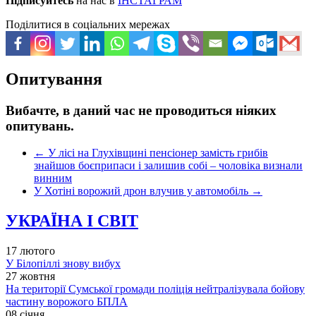
Підписуйтесь
на нас в
ІНСТАГРАМ
Поділитися в соціальних мережах
Опитування
Вибачте, в даний час не проводиться ніяких
опитувань.
←
У лісі на Глухівщині пенсіонер замість грибів
знайшов боєприпаси і залишив собі – чоловіка визнали
винним
У Хотіні ворожий дрон влучив у автомобіль
→
УКРАЇНА І СВІТ
17 лютого
У Білопіллі знову вибух
27 жовтня
На території Сумської громади поліція нейтралізувала бойову
частину ворожого БПЛА
08 січня