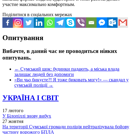
участие максимально комфортным.
Поділитися в соціальних мережах
Опитування
Вибачте, в даний час не проводиться ніяких
опитувань.
←
Сумський шок: будинки падають, а міська влада
залишає людей без допомоги
«Ви чьо бикуєте?! Я тоже биковать могу!» — скандал у
сумській поліції
→
УКРАЇНА І СВІТ
17 лютого
У Білопіллі знову вибух
27 жовтня
На території Сумської громади поліція нейтралізувала бойову
частину ворожого БПЛА