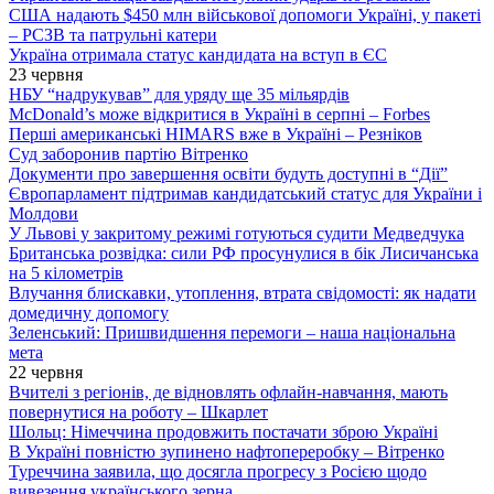
США надають $450 млн військової допомоги Україні, у пакеті
– РСЗВ та патрульні катери
Україна отримала статус кандидата на вступ в ЄС
23 червня
НБУ “надрукував” для уряду ще 35 мільярдів
McDonald’s може відкритися в Україні в серпні – Forbes
Перші американські HIMARS вже в Україні – Резніков
Суд заборонив партію Вітренко
Документи про завершення освіти будуть доступні в “Дії”
Європарламент підтримав кандидатський статус для України і
Молдови
У Львові у закритому режимі готуються судити Медведчука
Британська розвідка: сили РФ просунулися в бік Лисичанська
на 5 кілометрів
Влучання блискавки, утоплення, втрата свідомості: як надати
домедичну допомогу
Зеленський: Пришвидшення перемоги – наша національна
мета
22 червня
Вчителі з регіонів, де відновлять офлайн-навчання, мають
повернутися на роботу – Шкарлет
Шольц: Німеччина продовжить постачати зброю Україні
В Україні повністю зупинено нафтопереробку – Вітренко
Туреччина заявила, що досягла прогресу з Росією щодо
вивезення українського зерна