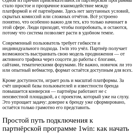
Одной из причин привлекательности партнёрской программы
стало простое и прозрачное взаимодействие между
платформой и её партнёрами. Здесь нет запутанных условий,
скрытых комиссий или сложных отчётов. Всё устроено
понятно, что особенно важно для тех, кто только начинает в
этой сфере. Люди приходят, чтобы попробовать, и остаются,
потому что система позволяет расти в удобном темпе.
Современный пользователь требует гибкости и
индивидуального подхода. 1win это учёл. Партнёр получает
возможность выстраивать свою модель продвижения — от
активного трафика через соцсети до работы с блогами,
сайтами, тематическими форумами. Не важно, новичок ли это
или опытный вебмастер, формат остаётся доступным для всех.
Кроме доступности, играет роль и масштаб платформы. За
счёт широкой базы пользователей и известности бренда
повышается конверсия — партнёры работают не с
неизвестной площадкой, а с проектом, который уже на слуху.
Это упрощает задачу: доверие к бренду уже сформировано,
остаётся только грамотно его представить.
Простой путь подключения к
партнёрской программе 1win: как начать