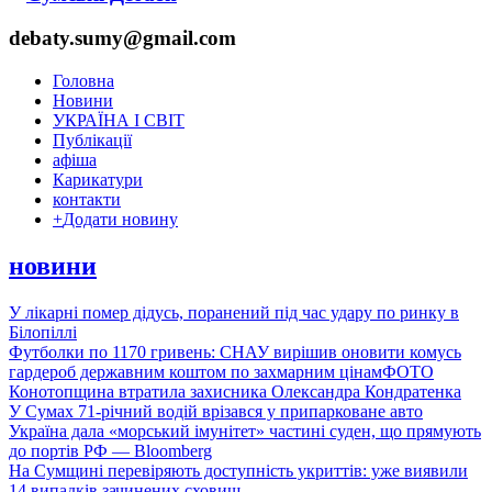
debaty.sumy@gmail.com
Головна
Новини
УКРАЇНА І СВІТ
Публікації
афіша
Карикатури
контакти
+
Додати новину
новини
У лікарні помер дідусь, поранений під час удару по ринку в
Білопіллі
Футболки по 1170 гривень: СНАУ вирішив оновити комусь
гардероб державним коштом по захмарним цінам
ФОТО
Конотопщина втратила захисника Олександра Кондратенка
У Сумах 71-річний водій врізався у припарковане авто
Україна дала «морський імунітет» частині суден, що прямують
до портів РФ — Bloomberg
На Сумщині перевіряють доступність укриттів: уже виявили
14 випадків зачинених сховищ