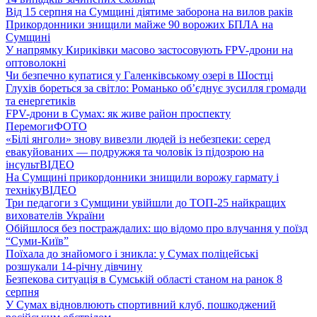
Від 15 серпня на Сумщині діятиме заборона на вилов раків
Прикордонники знищили майже 90 ворожих БПЛА на
Сумщині
У напрямку Кириківки масово застосовують FPV-дрони на
оптоволокні
Чи безпечно купатися у Галенківському озері в Шостці
Глухів бореться за світло: Романько об’єднує зусилля громади
та енергетиків
FPV-дрони в Сумах: як живе район проспекту
Перемоги
ФОТО
«Білі янголи» знову вивезли людей із небезпеки: серед
евакуйованих — подружжя та чоловік із підозрою на
інсульт
ВІДЕО
На Сумщині прикордонники знищили ворожу гармату і
техніку
ВІДЕО
Три педагоги з Сумщини увійшли до ТОП-25 найкращих
вихователів України
Обійшлося без постраждалих: що відомо про влучання у поїзд
“Суми-Київ”
Поїхала до знайомого і зникла: у Сумах поліцейські
розшукали 14-річну дівчину
Безпекова ситуація в Сумській області станом на ранок 8
серпня
У Сумах відновлюють спортивний клуб, пошкоджений