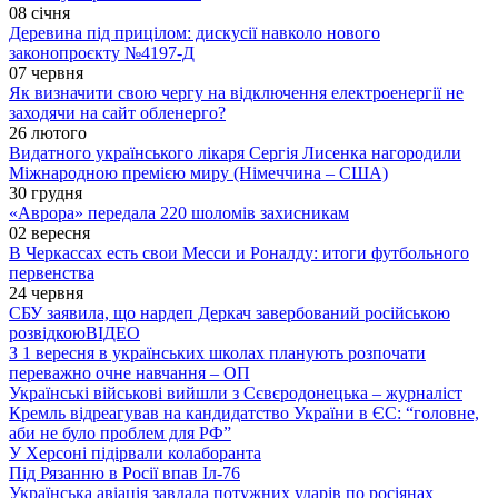
08 січня
Деревина під прицілом: дискусії навколо нового
законопроєкту №4197-Д
07 червня
Як визначити свою чергу на відключення електроенергії не
заходячи на сайт обленерго?
26 лютого
Видатного українського лікаря Сергія Лисенка нагородили
Міжнародною премією миру (Німеччина – США)
30 грудня
«Аврора» передала 220 шоломів захисникам
02 вересня
В Черкассах есть свои Месси и Роналду: итоги футбольного
первенства
24 червня
СБУ заявила, що нардеп Деркач завербований російською
розвідкою
ВІДЕО
З 1 вересня в українських школах планують розпочати
переважно очне навчання – ОП
Українські військові вийшли з Сєвєродонецька – журналіст
Кремль відреагував на кандидатство України в ЄС: “головне,
аби не було проблем для РФ”
У Херсоні підірвали колаборанта
Під Рязанню в Росії впав Іл-76
Українська авіація завдала потужних ударів по росіянах