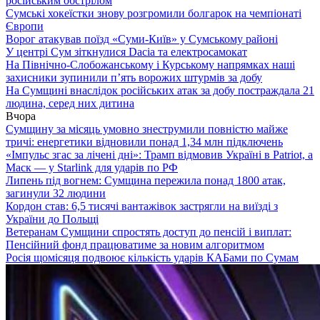
російським обстрілом
Сумські хокеїстки знову розгромили болгарок на чемпіонаті
Європи
Ворог атакував поїзд «Суми-Київ» у Сумському районі
У центрі Сум зіткнулися Dacia та електросамокат
На Північно-Слобожанському і Курському напрямках наші
захисники зупинили п’ять ворожих штурмів за добу
На Сумщині внаслідок російських атак за добу постраждала 21
людина, серед них дитина
Вчора
Сумщину за місяць умовно знеструмили повністю майже
тричі: енергетики відновили понад 1,34 млн підключень
«Імпульс згас за лічені дні»: Трамп відмовив Україні в Patriot, а
Маск — у Starlink для ударів по РФ
Липень під вогнем: Сумщина пережила понад 1800 атак,
загинули 32 людини
Кордон став: 6,5 тисячі вантажівок застрягли на виїзді з
України до Польщі
Ветеранам Сумщини спростять доступ до пенсій і виплат:
Пенсійний фонд працюватиме за новим алгоритмом
Росія щомісяця подвоює кількість ударів КАБами по Сумам