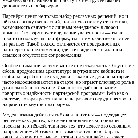
механизмы отслеживания и доступ к инструментам без
дополнительных барьеров.
Партнёры ценят не только набор рекламных решений, но и
чёткую логику начислений, понятную систему статистики,
возможность связаться с личным менеджером в любой
момент. Это формирует ощущение уверенности — ты не
просто используешь платформу, ты взаимодействуешь с ней
на равных. Такой подход отличается от поверхностных
партнёрских предложений, где всё сводится к выданной
ссылке и отсутствию сопровождения.
Особое внимание заслуживает техническая часть. Отсутствие
сбоев, продуманная архитектура внутреннего кабинета и
стабильная работа всех модулей — важные детали, которые
часто недооцениваются на старте, но играют ключевую роль в
длительной перспективе. Именно это даёт основание
говорить о надёжности партнёрской программы 1win как о
системе, которая рассчитана не на разовое сотрудничество, а
на развитие внутри платформы.
Модель взаимодействия гибкая и понятная — подходящее
решение как для тех, кто хочет дополнить свои онлайн-
проекты партнёркой, так и для тех, кто делает это основным
направлением. Возможность самостоятельно выбирать
каналы, формат подачи, аудиторию и темп работы делает