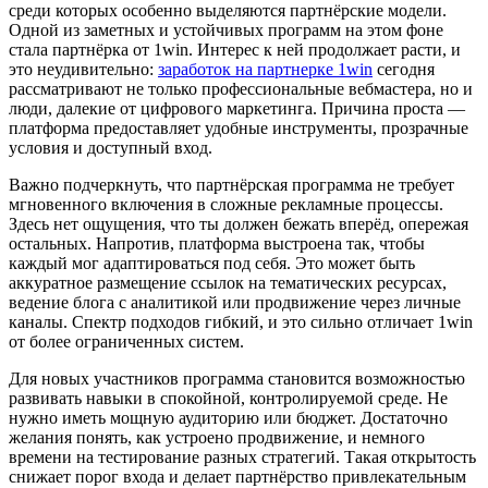
среди которых особенно выделяются партнёрские модели.
Одной из заметных и устойчивых программ на этом фоне
стала партнёрка от 1win. Интерес к ней продолжает расти, и
это неудивительно:
заработок на партнерке 1win
сегодня
рассматривают не только профессиональные вебмастера, но и
люди, далекие от цифрового маркетинга. Причина проста —
платформа предоставляет удобные инструменты, прозрачные
условия и доступный вход.
Важно подчеркнуть, что партнёрская программа не требует
мгновенного включения в сложные рекламные процессы.
Здесь нет ощущения, что ты должен бежать вперёд, опережая
остальных. Напротив, платформа выстроена так, чтобы
каждый мог адаптироваться под себя. Это может быть
аккуратное размещение ссылок на тематических ресурсах,
ведение блога с аналитикой или продвижение через личные
каналы. Спектр подходов гибкий, и это сильно отличает 1win
от более ограниченных систем.
Для новых участников программа становится возможностью
развивать навыки в спокойной, контролируемой среде. Не
нужно иметь мощную аудиторию или бюджет. Достаточно
желания понять, как устроено продвижение, и немного
времени на тестирование разных стратегий. Такая открытость
снижает порог входа и делает партнёрство привлекательным