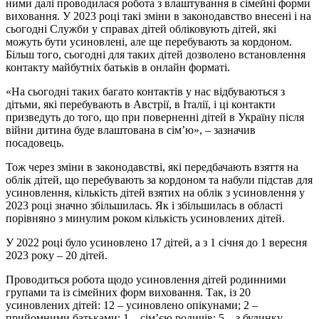
ними далі проводилася робота з влаштування в сімейні форми
виховання. У 2023 році такі зміни в законодавство внесені і на
сьогодні Служби у справах дітей обліковують дітей, які
можуть бути усиновлені, але ще перебувають за кордоном.
Більш того, сьогодні для таких дітей дозволено встановлення
контакту майбутніх батьків в онлайн форматі.
«На сьогодні таких багато контактів у нас відбуваються з
дітьми, які перебувають в Австрії, в Італії, і ці контакти
призведуть до того, що при поверненні дітей в Україну після
війни дитина буде влаштована в сім’ю», – зазначив
посадовець.
Тож через зміни в законодавстві, які передбачають взяття на
облік дітей, що перебувають за кордоном та набули підстав для
усиновлення, кількість дітей взятих на облік з усиновлення у
2023 році значно збільшилась. Як і збільшилась в області
порівняно з минулим роком кількість усиновлених дітей.
У 2022 році було усиновлено 17 дітей, а з 1 січня до 1 вересня
2023 року – 20 дітей.
Проводиться робота щодо усиновлення дітей родинними
групами та із сімейних форм виховання. Так, із 20
усиновлених дітей: 12 – усиновлено опікунами; 2 –
прийомними батьками; 1 – сім’єю родичів; 5 – з будинку