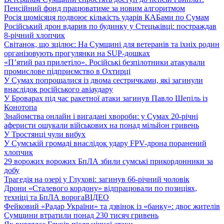
Пенсійний фонд працюватиме за новим алгоритмом
Росія щомісяця подвоює кількість ударів КАБами по Сумам
Російський дрон вдарив по будинку у Стецьківці: постраждав
8-річний хлопчик
Світанок, що зцілює: На Сумщині для ветеранів та їхніх родин
організовують прогулянки на SUP-дошках
«П’ятий раз прилетіло». Російські безпілотники атакували
промислове підприємство в Охтирці
У Сумах попрощалися із двома сестричками, які загинули
внаслідок російського авіаудару
У Броварах під час ракетної атаки загинув Павло Шепіль із
Конотопа
Знайомства онлайн і вигадані хвороби: у Сумах 20-річні
аферисти ошукали військових на понад мільйон гривень
У Тростянці чули вибух
У Сумській громаді внаслідок удару FPV-дрона поранений
хлопчик
29 ворожих ворожих БпЛА збили сумські прикордонники за
добу
Трагедія на озері у Глухові: загинув 66-річний чоловік
Дрони «Сталевого кордону» відпрацювали по позиціях,
техніці та БпЛА ворога
ВІДЕО
Фейковий «Радар України» та дзвінок із «банку»: двоє жителів
Сумщини втратили понад 230 тисяч гривень