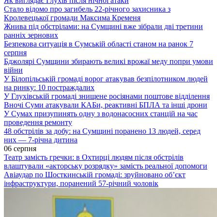
Як виглядає Глухів після нічної атаки
Стало відомо про загибель 22-річного захисника з
Кролевецької громади Максима Кременя
Жнива під обстрілами: на Сумщині вже зібрали дві третини
ранніх зернових
Безпекова ситуація в Сумській області станом на ранок 7
серпня
Бджолярі Сумщини збирають великі врожаї меду попри умови
війни
У Білопільській громаді ворог атакував безпілотником людей
на ринку: 10 постраждалих
У Глухівській громаді знищене росіянами поштове відділення
Вночі Суми атакували КАБи, реактивні БПЛА та інші дрони
У Сумах призупинять одну з водонасосних станцій на час
проведення ремонту
48 обстрілів за добу: на Сумщині поранено 13 людей, серед
них — 7-річна дитина
06 серпня
Театр замість гречки: в Охтирці людям після обстрілів
влаштували «акторську розрядку» замість реальної допомоги
Авіаудар по Шосткинській громаді: зруйновано об’єкт
інфраструктури, поранений 57-річний чоловік