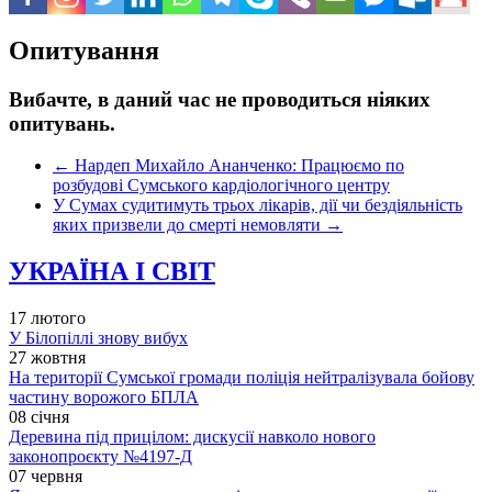
Опитування
Вибачте, в даний час не проводиться ніяких
опитувань.
←
Нардеп Михайло Ананченко: Працюємо по
розбудові Сумського кардіологічного центру
У Сумах судитимуть трьох лікарів, дії чи бездіяльність
яких призвели до смерті немовляти
→
УКРАЇНА І СВІТ
17 лютого
У Білопіллі знову вибух
27 жовтня
На території Сумської громади поліція нейтралізувала бойову
частину ворожого БПЛА
08 січня
Деревина під прицілом: дискусії навколо нового
законопроєкту №4197-Д
07 червня