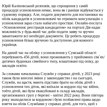
Юрій Каліновський розповів, що спрощення у самій
процедурі усиновлення немає, вона як і раніше відбувається у
судовому порядку. Але, подати документи для постановки на
облік кандидатів в усиновлювачі чи отримати консультацію з
усиновлення зараз стало набагато простіше. Онлайн-послуга
«Усиновлення: реєстрація кандидатом» на порталі Дія надає
можливість у будь-який час доби подати заяву та зручно
завантажити всі необхідні документи. Це робить процедуру
усиновлення більш зручною та доступною для кожного
українця.
На даний час на обліку з усиновлення у Сумській області
перебувають 456 дітей, вони проживають у прийомних сім`ях/
дитячих будинках сімейного типу, влаштовані під опіку, до
закладів освіти.
За словами начальника Служби у справах дітей, у 2023 році
також були внесені зміни у законодавство і на сьогодні,
Служби, на щастя, мають підстави брати на облік дітей з
усиновлення тих діток, які виїхали за кордон під час війни,
тобто дітей, які були евакуйовані в складі закладів,
організованих груп у березні – квітні 2022 року. Вони півтора
року знаходилися за кордоном і були позбавлені права щодо
взяття на облік Службами у справах дітей, для того, щоб з