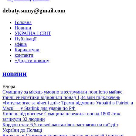
debaty.sumy@gmail.com
Головна
Новини
УКРАЇНА І СВІТ
Публікації
афіша
Карикатури
контакти
+
Додати новину
новини
Вчора
Сумщину за місяць умовно знеструмили повністю майже
тричі: енергетики відновили понад 1,34 млн підключень
«Імпульс згас за лічені дні»: Трамп відмовив Україні в Patriot, а
Маск — у Starlink для ударів по РФ
Липень під вогнем: Сумщина пережила понад 1800 атак,
загинули 32 людини
Кордон став: 6,5 тисячі вантажівок застрягли на виїзді з
України до Польщі
Ветеранам Сумщини спростять доступ до пенсій і виплат: