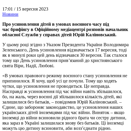
17:01 /
15 вересня 2023
Новини
Про усиновлення дітей в умовах воєнного часу під
час брифінгу в Офіційному медіацентрі розповів начальник
обласної Служби у справах дітей Юрій Каліновський.
У цьому році згідно з Указом Президента України Володимира
Зеленського, День усиновлення відзначається 17 вересня, тоді
як в минулі роки цей день відзначався 30 вересня. Так сталося
тому що День усиновлення прив’язаний до християнського
свята Віри, Надії, Любові.
«В умовах правового режиму воєнного стану усиновлення не
припинилося. Я хочу, щоб усі це почули. Тому що ходять
чутки, що усиновлення не проводиться. Це неправда.
Насправді ж усиновлення під час війни навіть збільшилося,
бо, на жаль, через воєнні дії збільшилося кількість дітей, які
залишилися без батьків, – повідомив Юрій Каліновський. –
Єдине, що забороняє законодавство, це усиновлення наших
українських дітей іноземцями під час війни. Виняток – якщо
іноземці до війни всиновили рідного брата чи сестру дитини,
яка зараз в Україні залишилася знову без батьків. Ці іноземці
можуть цю дитину всиновити, аби возз’єднати рідню.