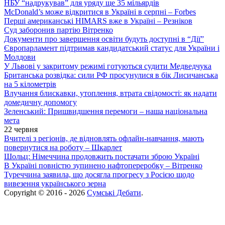
НБУ “надрукував” для уряду ще 35 мільярдів
McDonald’s може відкритися в Україні в серпні – Forbes
Перші американські HIMARS вже в Україні – Резніков
Суд заборонив партію Вітренко
Документи про завершення освіти будуть доступні в “Дії”
Європарламент підтримав кандидатський статус для України і
Молдови
У Львові у закритому режимі готуються судити Медведчука
Британська розвідка: сили РФ просунулися в бік Лисичанська
на 5 кілометрів
Влучання блискавки, утоплення, втрата свідомості: як надати
домедичну допомогу
Зеленський: Пришвидшення перемоги – наша національна
мета
22 червня
Вчителі з регіонів, де відновлять офлайн-навчання, мають
повернутися на роботу – Шкарлет
Шольц: Німеччина продовжить постачати зброю Україні
В Україні повністю зупинено нафтопереробку – Вітренко
Туреччина заявила, що досягла прогресу з Росією щодо
вивезення українського зерна
Copyright © 2016 - 2026
Сумські Дебати
.