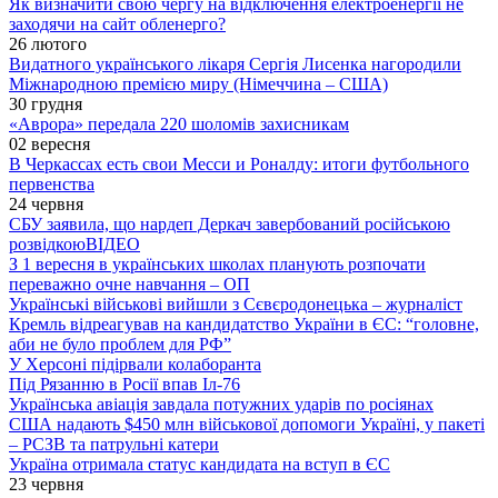
Як визначити свою чергу на відключення електроенергії не
заходячи на сайт обленерго?
26 лютого
Видатного українського лікаря Сергія Лисенка нагородили
Міжнародною премією миру (Німеччина – США)
30 грудня
«Аврора» передала 220 шоломів захисникам
02 вересня
В Черкассах есть свои Месси и Роналду: итоги футбольного
первенства
24 червня
СБУ заявила, що нардеп Деркач завербований російською
розвідкою
ВІДЕО
З 1 вересня в українських школах планують розпочати
переважно очне навчання – ОП
Українські військові вийшли з Сєвєродонецька – журналіст
Кремль відреагував на кандидатство України в ЄС: “головне,
аби не було проблем для РФ”
У Херсоні підірвали колаборанта
Під Рязанню в Росії впав Іл-76
Українська авіація завдала потужних ударів по росіянах
США надають $450 млн військової допомоги Україні, у пакеті
– РСЗВ та патрульні катери
Україна отримала статус кандидата на вступ в ЄС
23 червня