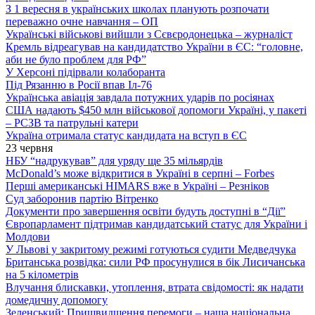
З 1 вересня в українських школах планують розпочати
переважно очне навчання – ОП
Українські військові вийшли з Сєвєродонецька – журналіст
Кремль відреагував на кандидатство України в ЄС: “головне,
аби не було проблем для РФ”
У Херсоні підірвали колаборанта
Під Рязанню в Росії впав Іл-76
Українська авіація завдала потужних ударів по росіянах
США надають $450 млн військової допомоги Україні, у пакеті
– РСЗВ та патрульні катери
Україна отримала статус кандидата на вступ в ЄС
23 червня
НБУ “надрукував” для уряду ще 35 мільярдів
McDonald’s може відкритися в Україні в серпні – Forbes
Перші американські HIMARS вже в Україні – Резніков
Суд заборонив партію Вітренко
Документи про завершення освіти будуть доступні в “Дії”
Європарламент підтримав кандидатський статус для України і
Молдови
У Львові у закритому режимі готуються судити Медведчука
Британська розвідка: сили РФ просунулися в бік Лисичанська
на 5 кілометрів
Влучання блискавки, утоплення, втрата свідомості: як надати
домедичну допомогу
Зеленський: Пришвидшення перемоги – наша національна