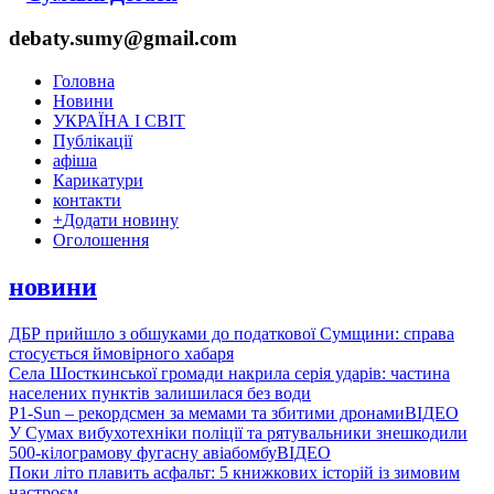
debaty.sumy@gmail.com
Головна
Новини
УКРАЇНА І СВІТ
Публікації
афіша
Карикатури
контакти
+
Додати новину
Оголошення
новини
ДБР прийшло з обшуками до податкової Сумщини: справа
стосується ймовірного хабаря
Села Шосткинської громади накрила серія ударів: частина
населених пунктів залишилася без води
P1-Sun – рекордсмен за мемами та збитими дронами
ВІДЕО
У Сумах вибухотехніки поліції та рятувальники знешкодили
500-кілограмову фугасну авіабомбу
ВІДЕО
Поки літо плавить асфальт: 5 книжкових історій із зимовим
настроєм