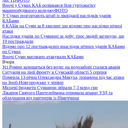
дах ТЦ
ФОТО
Вночі у Сумах КАБ розірвався біля гуртожитку
машинобудівного коледжу
ФОТО
У Сумах розгортають штаб із ліквідації наслідків ударів
КАБами
8 КАБів на Суми за 8 хвилин: що відомо про наслідки нічної
атаки
Наслідки ударів по Сумщині за добу: троє людей загинули, ще
19 постраждали
Відомо про 12 постраждалих внаслідок нічних ударів КАБами
по Сумах
Вночі Суми масовано атакували КАБами
Вчора
Усі Ромни залишаться без води: на водозаборі сталася аварія
Ситуація на лінії фронту в Сумській області 5 серпня
Померла 13-річна Олександра Макуха, поранена під час атаки
на Зноб-Новгородське у червні
Місцеві бюджети Сумщини зібрали 7,3 млрд грн
Лікарня Святого Пантелеймона отримала апарат УЗД та
обладнання від партнерів із Німеччини