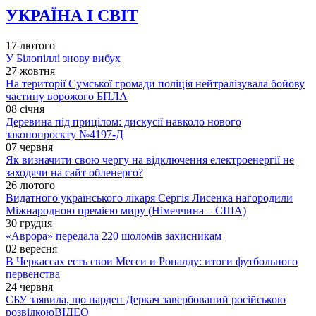
УКРАЇНА І СВІТ
17 лютого
У Білопіллі знову вибух
27 жовтня
На території Сумської громади поліція нейтралізувала бойову
частину ворожого БПЛА
08 січня
Деревина під прицілом: дискусії навколо нового
законопроєкту №4197-Д
07 червня
Як визначити свою чергу на відключення електроенергії не
заходячи на сайт обленерго?
26 лютого
Видатного українського лікаря Сергія Лисенка нагородили
Міжнародною премією миру (Німеччина – США)
30 грудня
«Аврора» передала 220 шоломів захисникам
02 вересня
В Черкассах есть свои Месси и Роналду: итоги футбольного
первенства
24 червня
СБУ заявила, що нардеп Деркач завербований російською
розвідкою
ВІДЕО