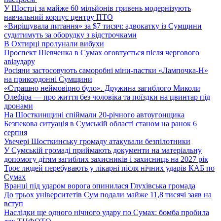
У Шостці за майже 60 мільйонів гривень модернізують
навчальний корпус центру ПТО
«Вирішувала питання» за $7 тисяч: адвокатку із Сумщини
судитимуть за оборудку з відстрочками
В Охтирці пролунали вибухи
Проспект Шевченка в Сумах оговтується після чергового
авіаудару
Росіяни застосовують саморобні міни-пастки «Лампочка-Н»
на прикордонні Сумщини
«Страшно неймовірно було». Дружина загиблого Миколи
Олефіра — про життя без чоловіка та поїздки на цвинтар під
дронами
На Шосткинщині спіймали 20-річного автоугонщика
Безпекова ситуація в Сумській області станом на ранок 6
серпня
Увечері Шосткинську громаду атакували безпілотники
У Сумській громаді приймають документи на матеріальну
допомогу дітям загиблих захисників і захисниць на 2027 рік
Троє людей перебувають у лікарні після нічних ударів КАБ по
Сумах
Вранці під ударом ворога опинилася Глухівська громада
До трьох університетів Сум подали майже 11,8 тисячі заяв на
вступ
Наслідки ще одного нічного удару по Сумах: бомба пробила