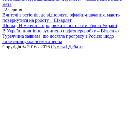
мета
22 червня
Вчителі з регіонів, де відновлять офлайн-навчання, мають
повернутися на роботу – Шкарлет
Шольц: Німеччина продовжить постачати зброю Україні
В Україні повністю зупинено нафтопереробку – Вітренко
Туреччина заявила, що досягла прогресу з Росією щодо
вивезення українського зерна
Copyright © 2016 - 2026
Сумські Дебати
.