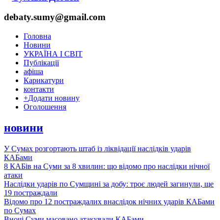
debaty.sumy@gmail.com
Головна
Новини
УКРАЇНА І СВІТ
Публікації
афіша
Карикатури
контакти
+
Додати новину
Оголошення
новини
У Сумах розгортають штаб із ліквідації наслідків ударів
КАБами
8 КАБів на Суми за 8 хвилин: що відомо про наслідки нічної
атаки
Наслідки ударів по Сумщині за добу: троє людей загинули, ще
19 постраждали
Відомо про 12 постраждалих внаслідок нічних ударів КАБами
по Сумах
Вночі Суми масовано атакували КАБами