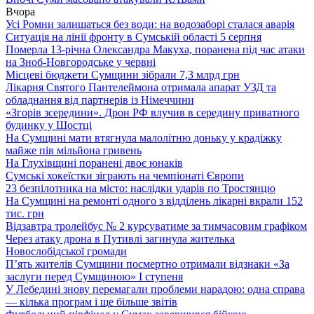
Вчора
Усі Ромни залишаться без води: на водозаборі сталася аварія
Ситуація на лінії фронту в Сумській області 5 серпня
Померла 13-річна Олександра Макуха, поранена під час атаки
на Зноб-Новгородське у червні
Місцеві бюджети Сумщини зібрали 7,3 млрд грн
Лікарня Святого Пантелеймона отримала апарат УЗД та
обладнання від партнерів із Німеччини
«Згорів зсередини». Дрон РФ влучив в середину приватного
будинку у Шостці
На Сумщині мати втягнула малолітню доньку у крадіжку
майже пів мільйона гривень
На Глухівщині поранені двоє юнаків
Сумські хокеїстки зіграють на чемпіонаті Європи
23 безпілотника на місто: наслідки ударів по Тростянцю
На Сумщині на ремонті одного з відділень лікарні вкрали 152
тис. грн
Відзавтра тролейбус № 2 курсуватиме за тимчасовим графіком
Через атаку дрона в Путивлі загинула жителька
Новослобідської громади
П’ять жителів Сумщини посмертно отримали відзнаки «За
заслуги перед Сумщиною» І ступеня
У Лебедині знову перемагали проблеми нарадою: одна справа
— кілька програм і ще більше звітів