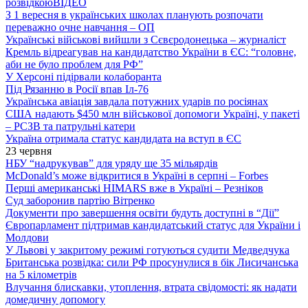
розвідкою
ВІДЕО
З 1 вересня в українських школах планують розпочати
переважно очне навчання – ОП
Українські військові вийшли з Сєвєродонецька – журналіст
Кремль відреагував на кандидатство України в ЄС: “головне,
аби не було проблем для РФ”
У Херсоні підірвали колаборанта
Під Рязанню в Росії впав Іл-76
Українська авіація завдала потужних ударів по росіянах
США надають $450 млн військової допомоги Україні, у пакеті
– РСЗВ та патрульні катери
Україна отримала статус кандидата на вступ в ЄС
23 червня
НБУ “надрукував” для уряду ще 35 мільярдів
McDonald’s може відкритися в Україні в серпні – Forbes
Перші американські HIMARS вже в Україні – Резніков
Суд заборонив партію Вітренко
Документи про завершення освіти будуть доступні в “Дії”
Європарламент підтримав кандидатський статус для України і
Молдови
У Львові у закритому режимі готуються судити Медведчука
Британська розвідка: сили РФ просунулися в бік Лисичанська
на 5 кілометрів
Влучання блискавки, утоплення, втрата свідомості: як надати
домедичну допомогу