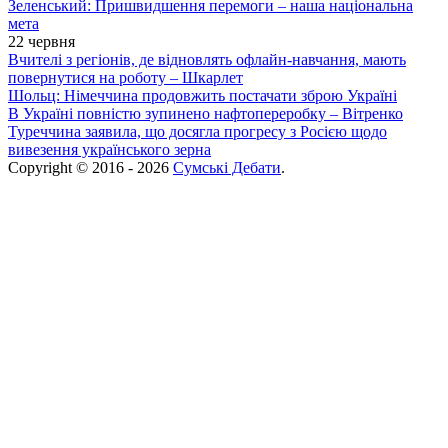
Зеленський: Пришвидшення перемоги – наша національна
мета
22 червня
Вчителі з регіонів, де відновлять офлайн-навчання, мають
повернутися на роботу – Шкарлет
Шольц: Німеччина продовжить постачати зброю Україні
В Україні повністю зупинено нафтопереробку – Вітренко
Туреччина заявила, що досягла прогресу з Росією щодо
вивезення українського зерна
Copyright © 2016 - 2026
Сумські Дебати
.