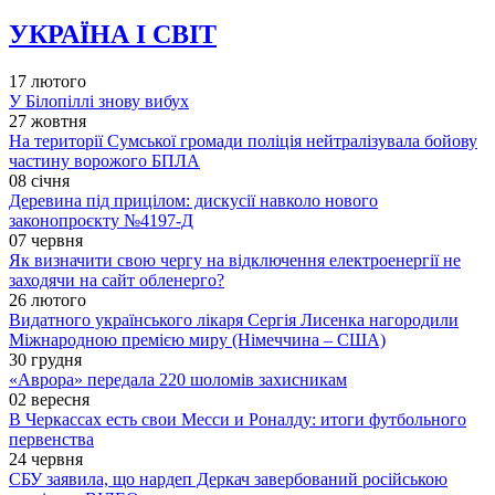
УКРАЇНА І СВІТ
17 лютого
У Білопіллі знову вибух
27 жовтня
На території Сумської громади поліція нейтралізувала бойову
частину ворожого БПЛА
08 січня
Деревина під прицілом: дискусії навколо нового
законопроєкту №4197-Д
07 червня
Як визначити свою чергу на відключення електроенергії не
заходячи на сайт обленерго?
26 лютого
Видатного українського лікаря Сергія Лисенка нагородили
Міжнародною премією миру (Німеччина – США)
30 грудня
«Аврора» передала 220 шоломів захисникам
02 вересня
В Черкассах есть свои Месси и Роналду: итоги футбольного
первенства
24 червня
СБУ заявила, що нардеп Деркач завербований російською