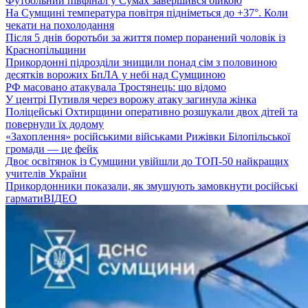
Футбольний півфінал у Сумах завершився бійкою
На Сумщині температура повітря підніметься до +37°. Коли
чекати на похолодання
Після 5 днів боротьби за життя помер поранений чоловік із
Краснопільщини
Прикордонні підрозділи знищили понад сім з половиною
десятків ворожих БпЛА у небі над Сумщиною
РФ масовано атакувала Тростянець: що відомо
У центрі Путивля через ворожу атаку загинула жінка
Поліцейські Охтирщини оперативно розшукали двох дітей та
повернули їх додому
«Захоплення» російськими військами Рижівки Білопільської
громади — це фейк
Двоє освітянок із Сумщини увійшли до ТОП-50 найкращих
учителів України
Прикордонники показали, як змушують замовкнути російські
гармати
ВІДЕО