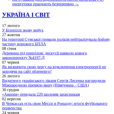
енергетики працюють безперервно
→
УКРАЇНА І СВІТ
17 лютого
У Білопіллі знову вибух
27 жовтня
На території Сумської громади поліція нейтралізувала бойову
частину ворожого БПЛА
08 січня
Деревина під прицілом: дискусії навколо нового
законопроєкту №4197-Д
07 червня
Як визначити свою чергу на відключення електроенергії не
заходячи на сайт обленерго?
26 лютого
Видатного українського лікаря Сергія Лисенка нагородили
Міжнародною премією миру (Німеччина – США)
30 грудня
«Аврора» передала 220 шоломів захисникам
02 вересня
В Черкассах есть свои Месси и Роналду: итоги футбольного
первенства
24 червня