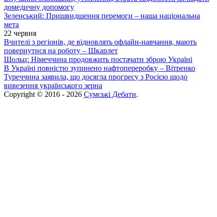
домедичну допомогу
Зеленський: Пришвидшення перемоги – наша національна
мета
22 червня
Вчителі з регіонів, де відновлять офлайн-навчання, мають
повернутися на роботу – Шкарлет
Шольц: Німеччина продовжить постачати зброю Україні
В Україні повністю зупинено нафтопереробку – Вітренко
Туреччина заявила, що досягла прогресу з Росією щодо
вивезення українського зерна
Copyright © 2016 - 2026
Сумські Дебати
.