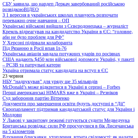
СБУ заявила, що нардеп Деркач завербований російською
розвідкою
ВІДЕО
З 1 вересня в українських школах планують розпочати
переважно очне навчання – ОП
Українські військові вийшли з Сєвєродонецька – журналіст
Кремль відреагував на кандидатство України в ЄС: “головне,
аби не було проблем для РФ”
У Херсоні підірвали колаборанта
Під Рязанню в Росії впав Іл-76
Українська авіація завдала потужних ударів по росіянах
США надають $450 млн військової допомоги Україні, у пакеті
– РСЗВ та патрульні катери
Україна отримала статус кандидата на вступ в ЄС
23 червня
НБУ “надрукував” для уряду ще 35 мільярдів
McDonald’s може відкритися в Україні в серпні – Forbes
Перші американські HIMARS вже в Україні – Резніков
Суд заборонив партію Вітренко
Документи про завершення освіти будуть доступні в “Дії”
Європарламент підтримав кандидатський статус для України і
Молдови
У Львові у закритому режимі готуються судити Медведчука
Британська розвідка: сили РФ просунулися в бік Лисичанська
на 5 кілометрів
Влучання блискавки, утоплення, втрата свідомості: як надати