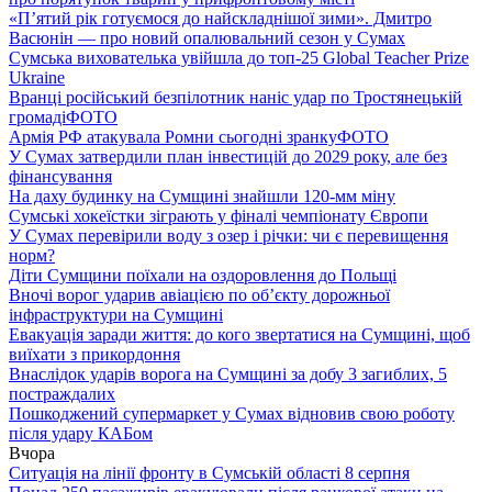
«П’ятий рік готуємося до найскладнішої зими». Дмитро
Васюнін — про новий опалювальний сезон у Сумах
Сумська вихователька увійшла до топ-25 Global Teacher Prize
Ukraine
Вранці російський безпілотник наніс удар по Тростянецькій
громаді
ФОТО
Армія РФ атакувала Ромни сьогодні зранку
ФОТО
У Сумах затвердили план інвестицій до 2029 року, але без
фінансування
На даху будинку на Сумщині знайшли 120-мм міну
Сумські хокеїстки зіграють у фіналі чемпіонату Європи
У Сумах перевірили воду з озер і річки: чи є перевищення
норм?
Діти Сумщини поїхали на оздоровлення до Польщі
Вночі ворог ударив авіацією по обʼєкту дорожньої
інфраструктури на Сумщині
Евакуація заради життя: до кого звертатися на Сумщині, щоб
виїхати з прикордоння
Внаслідок ударів ворога на Сумщині за добу 3 загиблих, 5
постраждалих
Пошкоджений супермаркет у Сумах відновив свою роботу
після удару КАБом
Вчора
Ситуація на лінії фронту в Сумській області 8 серпня