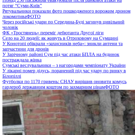
Понад 250 пасажирів евакуювали після ранкової атаки на
потяг “Суми-Київ”
Рятувальники показали фото пошкодженого ворожим дроном
локомотива
ФОТО
Через російські удари по Середина-Буді загинув цивільний
чоловік
ФК «Тростянець» переміг дебютанта Другої ліги
Село на 20 людей: як живуть в Отроховому на Сумщині
У Конотопі обікрали «захисників неба»: зникли антени та
запчастини для дронів
У Зарічному районі Сум під час атаки БПЛА на будинок
постраждала жінка
Сумські веслувальники – з нагородами чемпіонату України
У лікарні помер дідусь, поранений під час удару по ринку в
Білопіллі
Футболки по 1170 гривень: СНАУ вирішив оновити комусь
гардероб державним коштом по захмарним цінам
ФОТО