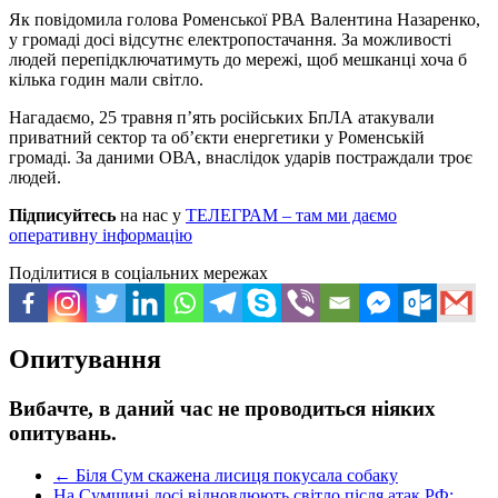
Як повідомила голова Роменської РВА Валентина Назаренко,
у громаді досі відсутнє електропостачання. За можливості
людей перепідключатимуть до мережі, щоб мешканці хоча б
кілька годин мали світло.
Нагадаємо, 25 травня п’ять російських БпЛА атакували
приватний сектор та об’єкти енергетики у Роменській
громаді. За даними ОВА, внаслідок ударів постраждали троє
людей.
Підписуйтесь
на нас у
ТЕЛЕГРАМ – там ми даємо
оперативну інформацію
Поділитися в соціальних мережах
Опитування
Вибачте, в даний час не проводиться ніяких
опитувань.
←
Біля Сум скажена лисиця покусала собаку
На Сумщині досі відновлюють світло після атак РФ: