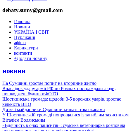
debaty.sumy@gmail.com
Головна
Новини
УКРАЇНА І СВІТ
Публікації
афіша
Карикатури
контакти
+
Додати новину
новини
На Сумщині зростає попит на вторинне житло
Внаслідок удару армії РФ по Ромнах постраждали люди,
пошкоджені будинки
ФОТО
Шосткинська громада: щодоби 3-5 ворожих ударів, зростає
кількість ВПО
Дитячі майданчики Сумщини кишать токсокарами
У Шосткинській громаді попрощалися із загиблим захисником
Віталієм Волянським
«Вдячність в очах пацієнтів»: сумська ветеринарка розповіла
про порятунок тварин у прифронтовому місті