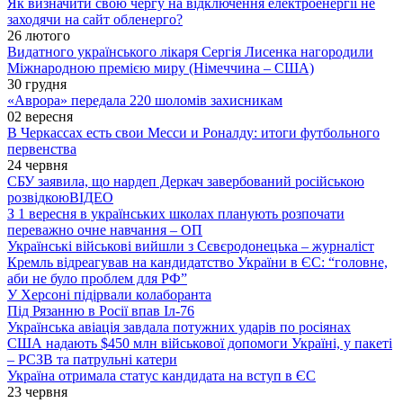
Як визначити свою чергу на відключення електроенергії не
заходячи на сайт обленерго?
26 лютого
Видатного українського лікаря Сергія Лисенка нагородили
Міжнародною премією миру (Німеччина – США)
30 грудня
«Аврора» передала 220 шоломів захисникам
02 вересня
В Черкассах есть свои Месси и Роналду: итоги футбольного
первенства
24 червня
СБУ заявила, що нардеп Деркач завербований російською
розвідкою
ВІДЕО
З 1 вересня в українських школах планують розпочати
переважно очне навчання – ОП
Українські військові вийшли з Сєвєродонецька – журналіст
Кремль відреагував на кандидатство України в ЄС: “головне,
аби не було проблем для РФ”
У Херсоні підірвали колаборанта
Під Рязанню в Росії впав Іл-76
Українська авіація завдала потужних ударів по росіянах
США надають $450 млн військової допомоги Україні, у пакеті
– РСЗВ та патрульні катери
Україна отримала статус кандидата на вступ в ЄС
23 червня