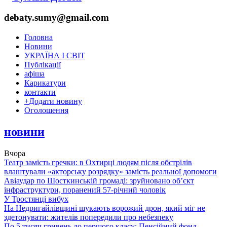
debaty.sumy@gmail.com
Головна
Новини
УКРАЇНА І СВІТ
Публікації
афіша
Карикатури
контакти
+
Додати новину
Оголошення
новини
Вчора
Театр замість гречки: в Охтирці людям після обстрілів
влаштували «акторську розрядку» замість реальної допомоги
Авіаудар по Шосткинській громаді: зруйновано об’єкт
інфраструктури, поранений 57-річний чоловік
У Тростянці вибух
На Недригайлівщині шукають ворожий дрон, який міг не
здетонувати: жителів попередили про небезпеку
По 5 тисяч гривень до першого класу: Пенсійний фонд