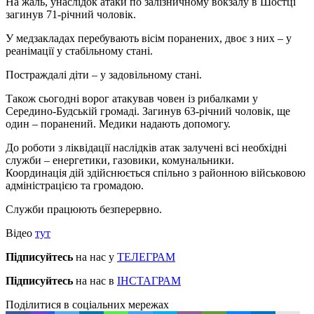
На жаль, унаслідок атаки по залізничному вокзалу в Шостці
загинув 71-річний чоловік.
У медзакладах перебувають вісім поранених, двоє з них – у
реанімації у стабільному стані.
Постраждалі діти – у задовільному стані.
Також сьогодні ворог атакував човен із рибалками у
Середино-Будській громаді. Загинув 63-річний чоловік, ще
один – поранений. Медики надають допомогу.
До роботи з ліквідації наслідків атак залучені всі необхідні
служби – енергетики, газовики, комунальники.
Координація дій здійснюється спільно з районною військовою
адміністрацією та громадою.
Служби працюють безперервно.
Відео
тут
Підписуйтесь
на нас у
ТЕЛЕГРАМ
Підписуйтесь
на нас в
ІНСТАГРАМ
Поділитися в соціальних мережах