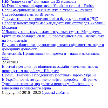
НБУ “надрукував” для уряду ще 35 мільярдів
McDonald’s може відкритися в Україні в серпні – Forbes
Перші американські HIMARS вже в Україні – Резніков
Суд заборонив партію Вітренко
Документи про завершення освіти будуть доступні в “Дії”
Європарламент підтримав кандидатський статус для України і
Молдови
У Львові у закритому режимі готуються судити Медведчука
Британська розвідка: сили РФ просунулися в бік Лисичанська
на 5 кілометрів
Влучання блискавки, утоплення, втрата свідомості: як надати
домедичну допомогу
Зеленський: Пришвидшення перемоги – наша національна
мета
22 червня
Вчителі з регіонів, де відновлять офлайн-навчання, мають
повернутися на роботу – Шкарлет
Шольц: Німеччина продовжить постачати зброю Україні
В Україні повністю зупинено нафтопереробку – Вітренко
Туреччина заявила, що досягла прогресу з Росією щодо
вивезення українського зерна
Copyright © 2016 - 2026
Сумські Дебати
.