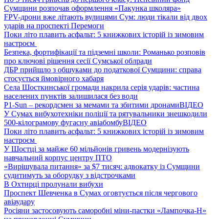
Сумщини розпочав оформлення «Пакунка школяра»
FPV-дрони вже літають вулицями Сум: люди тікали від двох
ударів на проспекті Перемоги
Поки літо плавить асфальт: 5 книжкових історій із зимовим
настроєм
Безпека, фортифікації та підземні школи: Романько розповів
про ключові рішення сесії Сумської облради
ДБР прийшло з обшуками до податкової Сумщини: справа
стосується ймовірного хабаря
Села Шосткинської громади накрила серія ударів: частина
населених пунктів залишилася без води
P1-Sun – рекордсмен за мемами та збитими дронами
ВІДЕО
У Сумах вибухотехніки поліції та рятувальники знешкодили
500-кілограмову фугасну авіабомбу
ВІДЕО
Поки літо плавить асфальт: 5 книжкових історій із зимовим
настроєм
У Шостці за майже 60 мільйонів гривень модернізують
навчальний корпус центру ПТО
«Вирішувала питання» за $7 тисяч: адвокатку із Сумщини
судитимуть за оборудку з відстрочками
В Охтирці пролунали вибухи
Проспект Шевченка в Сумах оговтується після чергового
авіаудару
Росіяни застосовують саморобні міни-пастки «Лампочка-Н»