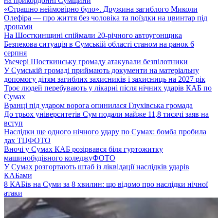
на прикордонні Сумщини
«Страшно неймовірно було». Дружина загиблого Миколи
Олефіра — про життя без чоловіка та поїздки на цвинтар під
дронами
На Шосткинщині спіймали 20-річного автоугонщика
Безпекова ситуація в Сумській області станом на ранок 6
серпня
Увечері Шосткинську громаду атакували безпілотники
У Сумській громаді приймають документи на матеріальну
допомогу дітям загиблих захисників і захисниць на 2027 рік
Троє людей перебувають у лікарні після нічних ударів КАБ по
Сумах
Вранці під ударом ворога опинилася Глухівська громада
До трьох університетів Сум подали майже 11,8 тисячі заяв на
вступ
Наслідки ще одного нічного удару по Сумах: бомба пробила
дах ТЦ
ФОТО
Вночі у Сумах КАБ розірвався біля гуртожитку
машинобудівного коледжу
ФОТО
У Сумах розгортають штаб із ліквідації наслідків ударів
КАБами
8 КАБів на Суми за 8 хвилин: що відомо про наслідки нічної
атаки