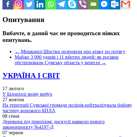
Опитування
Вибачте, в даний час не проводиться ніяких
опитувань.
←
Мешканці Шостки розповіли про атаку по потягу
Майже 3 000 ударів і 11 вбитих людей: як росіяни
обстрілювали Сумську область у вересні
→
УКРАЇНА І СВІТ
17 лютого
У Білопіллі знову вибух
27 жовтня
На території Сумської громади поліція нейтралізувала бойову
частину ворожого БПЛА
08 січня
Деревина під прицілом: дискусії навколо нового
законопроєкту №4197-Д
07 червня