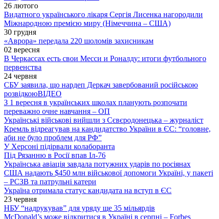
26 лютого
Видатного українського лікаря Сергія Лисенка нагородили
Міжнародною премією миру (Німеччина – США)
30 грудня
«Аврора» передала 220 шоломів захисникам
02 вересня
В Черкассах есть свои Месси и Роналду: итоги футбольного
первенства
24 червня
СБУ заявила, що нардеп Деркач завербований російською
розвідкою
ВІДЕО
З 1 вересня в українських школах планують розпочати
переважно очне навчання – ОП
Українські військові вийшли з Сєвєродонецька – журналіст
Кремль відреагував на кандидатство України в ЄС: “головне,
аби не було проблем для РФ”
У Херсоні підірвали колаборанта
Під Рязанню в Росії впав Іл-76
Українська авіація завдала потужних ударів по росіянах
США надають $450 млн військової допомоги Україні, у пакеті
– РСЗВ та патрульні катери
Україна отримала статус кандидата на вступ в ЄС
23 червня
НБУ “надрукував” для уряду ще 35 мільярдів
McDonald’s може відкритися в Україні в серпні – Forbes