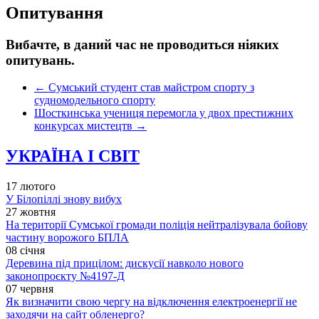
Опитування
Вибачте, в даний час не проводиться ніяких
опитувань.
←
Сумський студент став майстром спорту з
судномодельного спорту
Шосткинська учениця перемогла у двох престижних
конкурсах мистецтв
→
УКРАЇНА І СВІТ
17 лютого
У Білопіллі знову вибух
27 жовтня
На території Сумської громади поліція нейтралізувала бойову
частину ворожого БПЛА
08 січня
Деревина під прицілом: дискусії навколо нового
законопроєкту №4197-Д
07 червня
Як визначити свою чергу на відключення електроенергії не
заходячи на сайт обленерго?