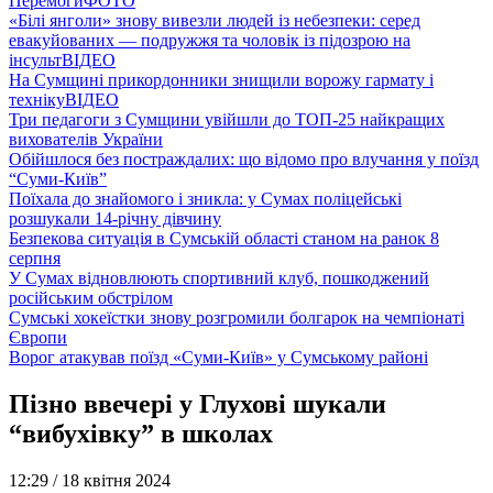
Перемоги
ФОТО
«Білі янголи» знову вивезли людей із небезпеки: серед
евакуйованих — подружжя та чоловік із підозрою на
інсульт
ВІДЕО
На Сумщині прикордонники знищили ворожу гармату і
техніку
ВІДЕО
Три педагоги з Сумщини увійшли до ТОП-25 найкращих
вихователів України
Обійшлося без постраждалих: що відомо про влучання у поїзд
“Суми-Київ”
Поїхала до знайомого і зникла: у Сумах поліцейські
розшукали 14-річну дівчину
Безпекова ситуація в Сумській області станом на ранок 8
серпня
У Сумах відновлюють спортивний клуб, пошкоджений
російським обстрілом
Сумські хокеїстки знову розгромили болгарок на чемпіонаті
Європи
Ворог атакував поїзд «Суми-Київ» у Сумському районі
Пізно ввечері у Глухові шукали
“вибухівку” в школах
12:29 /
18 квітня 2024