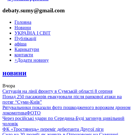
debaty.sumy@gmail.com
Головна
Новини
УКРАЇНА І СВІТ
Публікації
афіша
Карикатури
контакти
+
Додати новину
новини
Вчора
Ситуація на лінії фронту в Сумській області 8 серпня
Понад 250 пасажирів евакуювали після ранкової атаки на
потяг “Суми-Київ”
Рятувальники показали фото пошкодженого ворожим дроном
локомотива
ФОТО
Через російські удари по Середина-Буді загинув цивільний
чоловік
ФК «Тростянець» переміг дебютанта Другої ліги
Село на 20 людей: як живуть в Отроховому на Сумщині