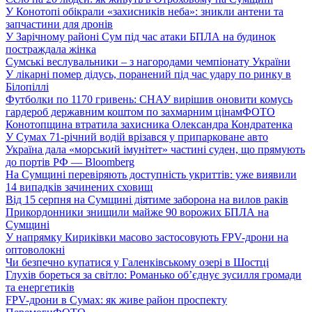
У Конотопі обікрали «захисників неба»: зникли антени та
запчастини для дронів
У Зарічному районі Сум під час атаки БПЛА на будинок
постраждала жінка
Сумські веслувальники – з нагородами чемпіонату України
У лікарні помер дідусь, поранений під час удару по ринку в
Білопіллі
Футболки по 1170 гривень: СНАУ вирішив оновити комусь
гардероб державним коштом по захмарним цінам
ФОТО
Конотопщина втратила захисника Олександра Кондратенка
У Сумах 71-річний водій врізався у припарковане авто
Україна дала «морський імунітет» частині суден, що прямують
до портів РФ — Bloomberg
На Сумщині перевіряють доступність укриттів: уже виявили
14 випадків зачинених сховищ
Від 15 серпня на Сумщині діятиме заборона на вилов раків
Прикордонники знищили майже 90 ворожих БПЛА на
Сумщині
У напрямку Кириківки масово застосовують FPV-дрони на
оптоволокні
Чи безпечно купатися у Галенківському озері в Шостці
Глухів бореться за світло: Романько об’єднує зусилля громади
та енергетиків
FPV-дрони в Сумах: як живе район проспекту