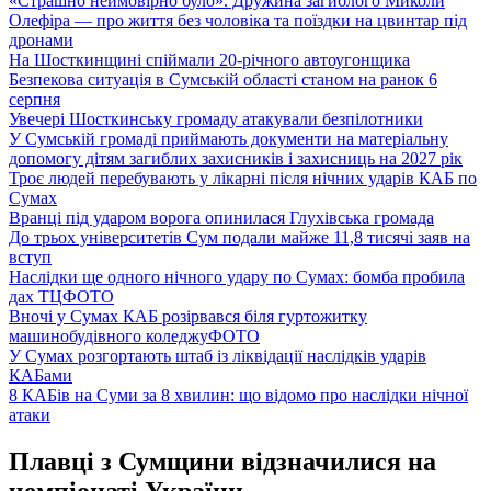
«Страшно неймовірно було». Дружина загиблого Миколи
Олефіра — про життя без чоловіка та поїздки на цвинтар під
дронами
На Шосткинщині спіймали 20-річного автоугонщика
Безпекова ситуація в Сумській області станом на ранок 6
серпня
Увечері Шосткинську громаду атакували безпілотники
У Сумській громаді приймають документи на матеріальну
допомогу дітям загиблих захисників і захисниць на 2027 рік
Троє людей перебувають у лікарні після нічних ударів КАБ по
Сумах
Вранці під ударом ворога опинилася Глухівська громада
До трьох університетів Сум подали майже 11,8 тисячі заяв на
вступ
Наслідки ще одного нічного удару по Сумах: бомба пробила
дах ТЦ
ФОТО
Вночі у Сумах КАБ розірвався біля гуртожитку
машинобудівного коледжу
ФОТО
У Сумах розгортають штаб із ліквідації наслідків ударів
КАБами
8 КАБів на Суми за 8 хвилин: що відомо про наслідки нічної
атаки
Плавці з Сумщини відзначилися на
чемпіонаті України