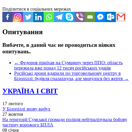
Поділитися в соціальних мережах
Опитування
Вибачте, в даний час не проводиться ніяких
опитувань.
←
Федоров приїхав на Сумщину через ППО: область
пережила вже понад 12 тисяч російських ударів
Російські дрони вдарили по торговельному центру в
Білопіллі: будівля спалахнула, але минулося без жертв
→
УКРАЇНА І СВІТ
17 лютого
У Білопіллі знову вибух
27 жовтня
На території Сумської громади поліція нейтралізувала бойову
частину ворожого БПЛА
08 січня