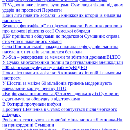
FPV-дрони вже літають вулицями Сум: люди тікали від двох
ударів на проспекті Перемоги
Поки літо плавить асфальт: 5 книжкових історій із зимовим
настроєм
Безпека, фортифікації та підземні школи: Романько розповів
про ключові рішення сесії Сумської облради
ДБР прийшло з обшуками до податкової Сумщини: справа
стосується ймовірного хабаря
Села Шосткинської громади накрила серія ударів: частина
населених пунктів залишилася без води
P1-Sun – рекордсмен за мемами та збитими дронами
ВІДЕО
У Сумах вибухотехніки поліції та рятувальники знешкодили
500-кілограмову фугасну авіабомбу
ВІДЕО
Поки літо плавить асфальт: 5 книжкових історій із зимовим
настроєм
У Шостці за майже 60 мільйонів гривень модернізують
навчальний корпус центру ПТО
«Вирішувала питання» за $7 тисяч: адвокатку із Сумщини
судитимуть за оборудку з відстрочками
В Охтирці пролунали вибухи
Проспект Шевченка в Сумах оговтується після чергового
авіаудару
Росіяни застосовують саморобні міни-пастки «Лампочка-Н»
на прикордонні Сумщини