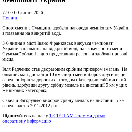
7:10 /
09 липня 2026
Новини
Спортсмени з Сумщини здобули нагороди чемпіонату України
з плавання на відкритій воді.
3-6 липня в місті Івано-Франківськ відбувся чемпіонат
України з плавання на відкритій воді, на якому спортсмени
Сумської області гідно представили регіон та здобули призові
місця.
Ілля Радченко став дворазовим срібним призером змагань. На
олімпійській дистанції 10 км спортсмен виборов друге місце
серед юніорів та дорослих, а згодом підтвердив свій високий
рівень, здобувши другу срібну медаль на дистанції 5 км у цих
же вікових категоріях.
Савелій Загорулько виборов срібну медаль на дистанції 5 км
серед кадетів 2011-2012 р.н.
Підписуйтесь
на нас у
ТЕЛЕГРАМ – там ми даємо
оперативну інформацію