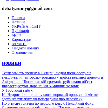
debaty.sumy@gmail.com
Головна
Новини
УКРАЇНА І СВІТ
Публікації
афіша
Карикатури
контакти
+
Додати новину
Оголошення
новини
Театр замість гречки: в Охтирці людям після обстрілів
влаштували «акторську розрядку» замість реальної допомоги
Авіаудар по Шосткинській громаді: зруйновано об’єкт
інфраструктури, поранений 57-річний чоловік
У Тростянці вибух
На Недригайлівщині шукають ворожий дрон, який міг не
здетонувати: жителів попередили про небезпеку
По 5 тисяч гривень до першого класу: Пенсійний фонд
Сумщини розпочав оформлення «Пакунка школяра»