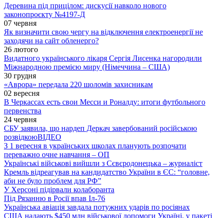
Деревина під прицілом: дискусії навколо нового
законопроєкту №4197-Д
07 червня
Як визначити свою чергу на відключення електроенергії не
заходячи на сайт обленерго?
26 лютого
Видатного українського лікаря Сергія Лисенка нагородили
Міжнародною премією миру (Німеччина – США)
30 грудня
«Аврора» передала 220 шоломів захисникам
02 вересня
В Черкассах есть свои Месси и Роналду: итоги футбольного
первенства
24 червня
СБУ заявила, що нардеп Деркач завербований російською
розвідкою
ВІДЕО
З 1 вересня в українських школах планують розпочати
переважно очне навчання – ОП
Українські військові вийшли з Сєвєродонецька – журналіст
Кремль відреагував на кандидатство України в ЄС: “головне,
аби не було проблем для РФ”
У Херсоні підірвали колаборанта
Під Рязанню в Росії впав Іл-76
Українська авіація завдала потужних ударів по росіянах
США надають $450 млн військової допомоги Україні, у пакеті