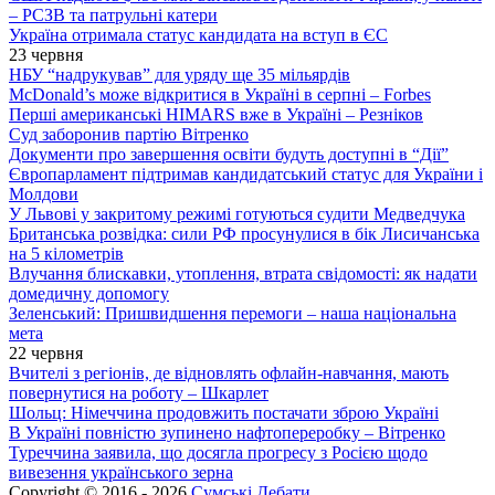
– РСЗВ та патрульні катери
Україна отримала статус кандидата на вступ в ЄС
23 червня
НБУ “надрукував” для уряду ще 35 мільярдів
McDonald’s може відкритися в Україні в серпні – Forbes
Перші американські HIMARS вже в Україні – Резніков
Суд заборонив партію Вітренко
Документи про завершення освіти будуть доступні в “Дії”
Європарламент підтримав кандидатський статус для України і
Молдови
У Львові у закритому режимі готуються судити Медведчука
Британська розвідка: сили РФ просунулися в бік Лисичанська
на 5 кілометрів
Влучання блискавки, утоплення, втрата свідомості: як надати
домедичну допомогу
Зеленський: Пришвидшення перемоги – наша національна
мета
22 червня
Вчителі з регіонів, де відновлять офлайн-навчання, мають
повернутися на роботу – Шкарлет
Шольц: Німеччина продовжить постачати зброю Україні
В Україні повністю зупинено нафтопереробку – Вітренко
Туреччина заявила, що досягла прогресу з Росією щодо
вивезення українського зерна
Copyright © 2016 - 2026
Сумські Дебати
.