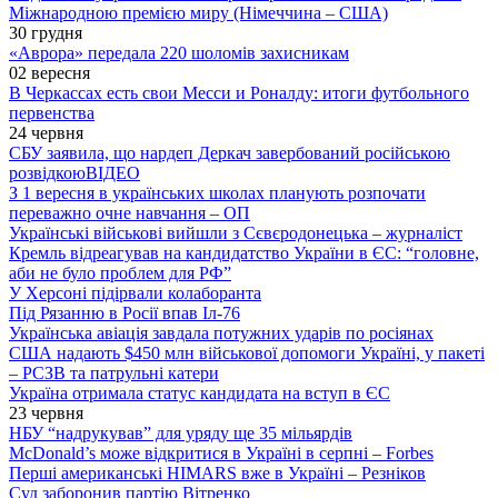
Міжнародною премією миру (Німеччина – США)
30 грудня
«Аврора» передала 220 шоломів захисникам
02 вересня
В Черкассах есть свои Месси и Роналду: итоги футбольного
первенства
24 червня
СБУ заявила, що нардеп Деркач завербований російською
розвідкою
ВІДЕО
З 1 вересня в українських школах планують розпочати
переважно очне навчання – ОП
Українські військові вийшли з Сєвєродонецька – журналіст
Кремль відреагував на кандидатство України в ЄС: “головне,
аби не було проблем для РФ”
У Херсоні підірвали колаборанта
Під Рязанню в Росії впав Іл-76
Українська авіація завдала потужних ударів по росіянах
США надають $450 млн військової допомоги Україні, у пакеті
– РСЗВ та патрульні катери
Україна отримала статус кандидата на вступ в ЄС
23 червня
НБУ “надрукував” для уряду ще 35 мільярдів
McDonald’s може відкритися в Україні в серпні – Forbes
Перші американські HIMARS вже в Україні – Резніков
Суд заборонив партію Вітренко