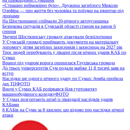
на прикордонні Сумщини
«Страшно неймовірно було». Дружина загиблого Миколи
Олефіра — про життя без чоловіка та поїздки на цвинтар під
дронами
На Шосткинщині спіймали 20-річного автоугонщика
Безпекова ситуація в Сумській області станом на ранок 6
серпня
Увечері Шосткинську громаду атакували безпілотники
У Сумській громаді приймають документи на матеріальну
допомогу дітям загиблих захисників і захисниць на 2027 рік
Троє людей перебувають у лікарні після нічних ударів КАБ по
Сумах
Вранці під ударом ворога опинилася Глухівська громада
До трьох університетів Сум подали майже 11,8 тисячі заяв на
вступ
Наслідки ще одного нічного удару по Сумах: бомба пробила
дах ТЦ
ФОТО
Вночі у Сумах КАБ розірвався біля гуртожитку
машинобудівного коледжу
ФОТО
У Сумах розгортають штаб із ліквідації наслідків ударів
КАБами
8 КАБів на Суми за 8 хвилин: що відомо про наслідки нічної
атаки