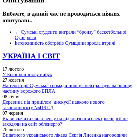
Вибачте, в даний час не проводиться ніяких
опитувань.
←
Сумські студенти виграли “бронзу” баскетбольної
Суперліги
Інтенсивність обстрілів Сумщини зросла втричі
→
УКРАЇНА І СВІТ
17 лютого
У Білопіллі знову вибух
27 жовтня
На території Сумської громади поліція нейтралізувала бойову
частину ворожого БПЛА
08 січня
Деревина під прицілом: дискусії навколо нового
законопроєкту №4197-Д
07 червня
Як визначити свою чергу на відключення електроенергії не
заходячи на сайт обленерго?
26 лютого
Видатного українського лікаря Сергія Лисенка нагородили