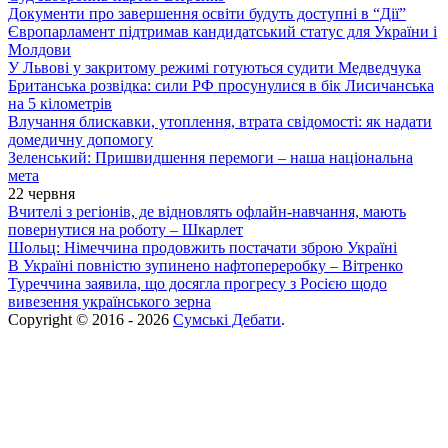
Документи про завершення освіти будуть доступні в “Дії”
Європарламент підтримав кандидатський статус для України і
Молдови
У Львові у закритому режимі готуються судити Медведчука
Британська розвідка: сили РФ просунулися в бік Лисичанська
на 5 кілометрів
Влучання блискавки, утоплення, втрата свідомості: як надати
домедичну допомогу
Зеленський: Пришвидшення перемоги – наша національна
мета
22 червня
Вчителі з регіонів, де відновлять офлайн-навчання, мають
повернутися на роботу – Шкарлет
Шольц: Німеччина продовжить постачати зброю Україні
В Україні повністю зупинено нафтопереробку – Вітренко
Туреччина заявила, що досягла прогресу з Росією щодо
вивезення українського зерна
Copyright © 2016 - 2026
Сумські Дебати
.