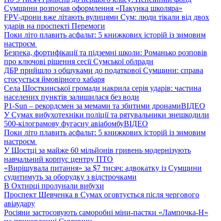
Сумщини розпочав оформлення «Пакунка школяра»
FPV-дрони вже літають вулицями Сум: люди тікали від двох
ударів на проспекті Перемоги
Поки літо плавить асфальт: 5 книжкових історій із зимовим
настроєм
Безпека, фортифікації та підземні школи: Романько розповів
про ключові рішення сесії Сумської облради
ДБР прийшло з обшуками до податкової Сумщини: справа
стосується ймовірного хабаря
Села Шосткинської громади накрила серія ударів: частина
населених пунктів залишилася без води
P1-Sun – рекордсмен за мемами та збитими дронами
ВІДЕО
У Сумах вибухотехніки поліції та рятувальники знешкодили
500-кілограмову фугасну авіабомбу
ВІДЕО
Поки літо плавить асфальт: 5 книжкових історій із зимовим
настроєм
У Шостці за майже 60 мільйонів гривень модернізують
навчальний корпус центру ПТО
«Вирішувала питання» за $7 тисяч: адвокатку із Сумщини
судитимуть за оборудку з відстрочками
В Охтирці пролунали вибухи
Проспект Шевченка в Сумах оговтується після чергового
авіаудару
Росіяни застосовують саморобні міни-пастки «Лампочка-Н»