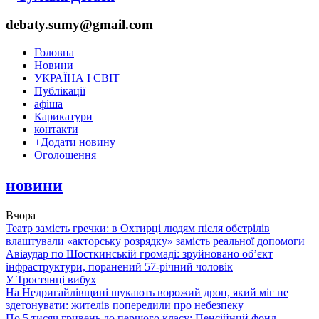
debaty.sumy@gmail.com
Головна
Новини
УКРАЇНА І СВІТ
Публікації
афіша
Карикатури
контакти
+
Додати новину
Оголошення
новини
Вчора
Театр замість гречки: в Охтирці людям після обстрілів
влаштували «акторську розрядку» замість реальної допомоги
Авіаудар по Шосткинській громаді: зруйновано об’єкт
інфраструктури, поранений 57-річний чоловік
У Тростянці вибух
На Недригайлівщині шукають ворожий дрон, який міг не
здетонувати: жителів попередили про небезпеку
По 5 тисяч гривень до першого класу: Пенсійний фонд