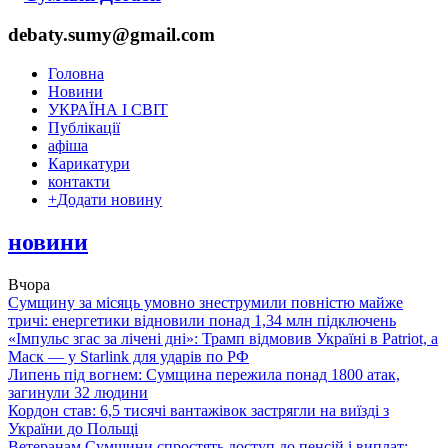
debaty.sumy@gmail.com
Головна
Новини
УКРАЇНА І СВІТ
Публікації
афіша
Карикатури
контакти
+
Додати новину
новини
Вчора
Сумщину за місяць умовно знеструмили повністю майже
тричі: енергетики відновили понад 1,34 млн підключень
«Імпульс згас за лічені дні»: Трамп відмовив Україні в Patriot, а
Маск — у Starlink для ударів по РФ
Липень під вогнем: Сумщина пережила понад 1800 атак,
загинули 32 людини
Кордон став: 6,5 тисячі вантажівок застрягли на виїзді з
України до Польщі
Ветеранам Сумщини спростять доступ до пенсій і виплат: