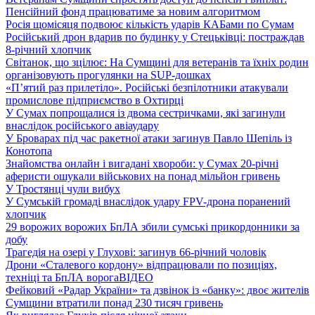
Пенсійний фонд працюватиме за новим алгоритмом
Росія щомісяця подвоює кількість ударів КАБами по Сумам
Російський дрон вдарив по будинку у Стецьківці: постраждав
8-річний хлопчик
Світанок, що зцілює: На Сумщині для ветеранів та їхніх родин
організовують прогулянки на SUP-дошках
«П’ятий раз прилетіло». Російські безпілотники атакували
промислове підприємство в Охтирці
У Сумах попрощалися із двома сестричками, які загинули
внаслідок російського авіаудару
У Броварах під час ракетної атаки загинув Павло Шепіль із
Конотопа
Знайомства онлайн і вигадані хвороби: у Сумах 20-річні
аферисти ошукали військових на понад мільйон гривень
У Тростянці чули вибух
У Сумській громаді внаслідок удару FPV-дрона поранений
хлопчик
29 ворожих ворожих БпЛА збили сумські прикордонники за
добу
Трагедія на озері у Глухові: загинув 66-річний чоловік
Дрони «Сталевого кордону» відпрацювали по позиціях,
техніці та БпЛА ворога
ВІДЕО
Фейковий «Радар України» та дзвінок із «банку»: двоє жителів
Сумщини втратили понад 230 тисяч гривень