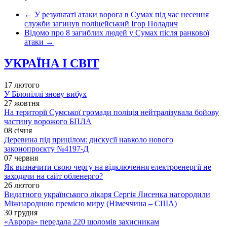
←
У результаті атаки ворога в Сумах під час несення
служби загинув поліцейський Ігор Поладич
Відомо про 8 загиблих людей у Сумах після ранкової
атаки
→
УКРАЇНА І СВІТ
17 лютого
У Білопіллі знову вибух
27 жовтня
На території Сумської громади поліція нейтралізувала бойову
частину ворожого БПЛА
08 січня
Деревина під прицілом: дискусії навколо нового
законопроєкту №4197-Д
07 червня
Як визначити свою чергу на відключення електроенергії не
заходячи на сайт обленерго?
26 лютого
Видатного українського лікаря Сергія Лисенка нагородили
Міжнародною премією миру (Німеччина – США)
30 грудня
«Аврора» передала 220 шоломів захисникам