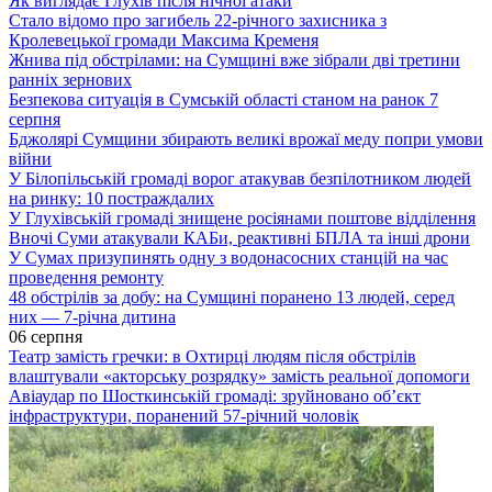
Як виглядає Глухів після нічної атаки
Стало відомо про загибель 22-річного захисника з
Кролевецької громади Максима Кременя
Жнива під обстрілами: на Сумщині вже зібрали дві третини
ранніх зернових
Безпекова ситуація в Сумській області станом на ранок 7
серпня
Бджолярі Сумщини збирають великі врожаї меду попри умови
війни
У Білопільській громаді ворог атакував безпілотником людей
на ринку: 10 постраждалих
У Глухівській громаді знищене росіянами поштове відділення
Вночі Суми атакували КАБи, реактивні БПЛА та інші дрони
У Сумах призупинять одну з водонасосних станцій на час
проведення ремонту
48 обстрілів за добу: на Сумщині поранено 13 людей, серед
них — 7-річна дитина
06 серпня
Театр замість гречки: в Охтирці людям після обстрілів
влаштували «акторську розрядку» замість реальної допомоги
Авіаудар по Шосткинській громаді: зруйновано об’єкт
інфраструктури, поранений 57-річний чоловік