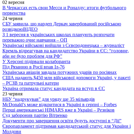
02 вересня
В Черкассах есть свои Месси и Роналду: итоги футбольного
первенства
24 червня
СБУ заявила, що нардеп Деркач завербований російською
розвідкою
ВІДЕО
З 1 вересня в українських школах планують розпочати
переважно очне навчання – ОП
Українські військові вийшли з Сєвєродонецька – журналіст
Кремль відреагував на кандидатство України в ЄС: “головне,
аби не було проблем для РФ”
У Херсоні підірвали колаборанта
Під Рязанню в Росії впав Іл-76
Українська авіація завдала потужних ударів по росіянах
США надають $450 млн військової допомоги Україні, у пакеті
– РСЗВ та патрульні катери
Україна отримала статус кандидата на вступ в ЄС
23 червня
НБУ “надрукував” для уряду ще 35 мільярдів
McDonald’s може відкритися в Україні в серпні – Forbes
Перші американські HIMARS вже в Україні – Резніков
Суд заборонив партію Вітренко
Документи про завершення освіти будуть доступні в “Дії”
Європарламент підтримав кандидатський статус для України і
Молдови