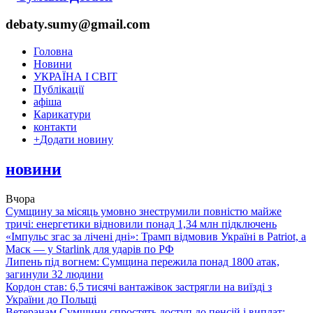
debaty.sumy@gmail.com
Головна
Новини
УКРАЇНА І СВІТ
Публікації
афіша
Карикатури
контакти
+
Додати новину
новини
Вчора
Сумщину за місяць умовно знеструмили повністю майже
тричі: енергетики відновили понад 1,34 млн підключень
«Імпульс згас за лічені дні»: Трамп відмовив Україні в Patriot, а
Маск — у Starlink для ударів по РФ
Липень під вогнем: Сумщина пережила понад 1800 атак,
загинули 32 людини
Кордон став: 6,5 тисячі вантажівок застрягли на виїзді з
України до Польщі
Ветеранам Сумщини спростять доступ до пенсій і виплат: