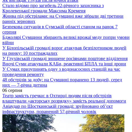
Як виглядає Глухів після нічної атаки
Стало відомо про загибель 22-річного захисника з
Кролевецької громади Максима Кременя
Жнива під обстрілами: на Сумщині вже зібрали дві третини
ранніх зернових
Безпекова ситуація в Сумській області станом на ранок 7
серпня
Бджолярі Сумщини збирають великі врожаї меду попри умови
війни
У Білопільській громаді ворог атакував безпілотником людей
на ринку: 10 постраждалих
У Глухівській громаді знищене росіянами поштове відділення
Вночі Суми атакували КАБи, реактивні БПЛА та інші дрони
У Сумах призупинять одну з водонасосних станцій на час
проведення ремонту
48 обстрілів за добу: на Сумщині поранено 13 людей, серед
них — 7-річна дитина
06 серпня
Театр замість гречки: в Охтирці людям після обстрілів
влаштували «акторську розрядку» замість реальної допомоги
Авіаудар по Шосткинській громаді: зруйновано об’єкт
інфраструктури, поранений 57-річний чоловік