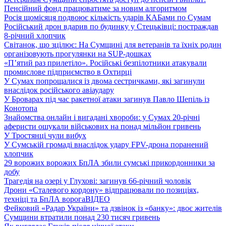
Пенсійний фонд працюватиме за новим алгоритмом
Росія щомісяця подвоює кількість ударів КАБами по Сумам
Російський дрон вдарив по будинку у Стецьківці: постраждав
8-річний хлопчик
Світанок, що зцілює: На Сумщині для ветеранів та їхніх родин
організовують прогулянки на SUP-дошках
«П’ятий раз прилетіло». Російські безпілотники атакували
промислове підприємство в Охтирці
У Сумах попрощалися із двома сестричками, які загинули
внаслідок російського авіаудару
У Броварах під час ракетної атаки загинув Павло Шепіль із
Конотопа
Знайомства онлайн і вигадані хвороби: у Сумах 20-річні
аферисти ошукали військових на понад мільйон гривень
У Тростянці чули вибух
У Сумській громаді внаслідок удару FPV-дрона поранений
хлопчик
29 ворожих ворожих БпЛА збили сумські прикордонники за
добу
Трагедія на озері у Глухові: загинув 66-річний чоловік
Дрони «Сталевого кордону» відпрацювали по позиціях,
техніці та БпЛА ворога
ВІДЕО
Фейковий «Радар України» та дзвінок із «банку»: двоє жителів
Сумщини втратили понад 230 тисяч гривень