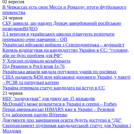
02 вересня
В Черкассах есть свои Месси и Роналду: итоги футбольного
первенства
24 червня
СБУ заявила, що нардеп Деркач завербований російською
розвідкою
ВІДЕО
З 1 вересня в українських школах планують розпочати
переважно очне навчання – ОП
Українські військові вийшли з Сєвєродонецька – журналіст
Кремль відреагував на кандидатство України в ЄС: “головне,
аби не було проблем для РФ”
У Херсоні підірвали колаборанта
Під Рязанню в Росії впав Іл-76
Українська авіація завдала потужних ударів по росіянах
США надають $450 млн військової допомоги Україні, у пакеті
– РСЗВ та патрульні катери
Україна отримала статус кандидата на вступ в ЄС
23 червня
НБУ “надрукував” для уряду ще 35 мільярдів
McDonald’s може відкритися в Україні в серпні – Forbes
Перші американські HIMARS вже в Україні – Резніков
Суд заборонив партію Вітренко
Документи про завершення освіти будуть доступні в “Дії”
Європарламент підтримав кандидатський статус для України і
Молдови