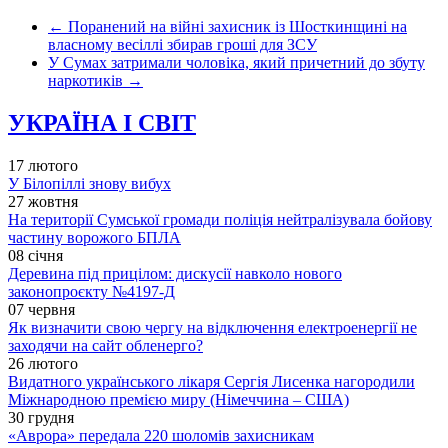
←
Поранений на війні захисник із Шосткинщині на
власному весіллі збирав гроші для ЗСУ
У Сумах затримали чоловіка, який причетний до збуту
наркотиків
→
УКРАЇНА І СВІТ
17 лютого
У Білопіллі знову вибух
27 жовтня
На території Сумської громади поліція нейтралізувала бойову
частину ворожого БПЛА
08 січня
Деревина під прицілом: дискусії навколо нового
законопроєкту №4197-Д
07 червня
Як визначити свою чергу на відключення електроенергії не
заходячи на сайт обленерго?
26 лютого
Видатного українського лікаря Сергія Лисенка нагородили
Міжнародною премією миру (Німеччина – США)
30 грудня
«Аврора» передала 220 шоломів захисникам