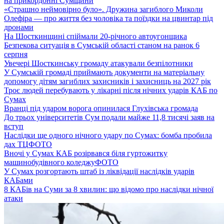
на прикордонні Сумщини
«Страшно неймовірно було». Дружина загиблого Миколи
Олефіра — про життя без чоловіка та поїздки на цвинтар під
дронами
На Шосткинщині спіймали 20-річного автоугонщика
Безпекова ситуація в Сумській області станом на ранок 6
серпня
Увечері Шосткинську громаду атакували безпілотники
У Сумській громаді приймають документи на матеріальну
допомогу дітям загиблих захисників і захисниць на 2027 рік
Троє людей перебувають у лікарні після нічних ударів КАБ по
Сумах
Вранці під ударом ворога опинилася Глухівська громада
До трьох університетів Сум подали майже 11,8 тисячі заяв на
вступ
Наслідки ще одного нічного удару по Сумах: бомба пробила
дах ТЦ
ФОТО
Вночі у Сумах КАБ розірвався біля гуртожитку
машинобудівного коледжу
ФОТО
У Сумах розгортають штаб із ліквідації наслідків ударів
КАБами
8 КАБів на Суми за 8 хвилин: що відомо про наслідки нічної
атаки