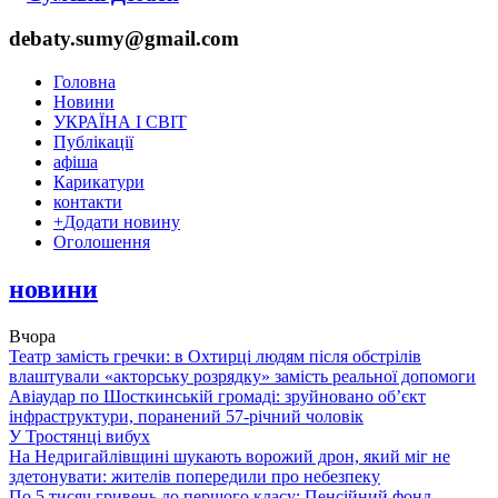
debaty.sumy@gmail.com
Головна
Новини
УКРАЇНА І СВІТ
Публікації
афіша
Карикатури
контакти
+
Додати новину
Оголошення
новини
Вчора
Театр замість гречки: в Охтирці людям після обстрілів
влаштували «акторську розрядку» замість реальної допомоги
Авіаудар по Шосткинській громаді: зруйновано об’єкт
інфраструктури, поранений 57-річний чоловік
У Тростянці вибух
На Недригайлівщині шукають ворожий дрон, який міг не
здетонувати: жителів попередили про небезпеку
По 5 тисяч гривень до першого класу: Пенсійний фонд