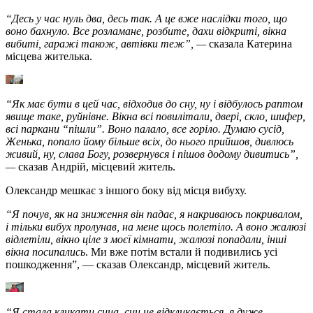
“Десь у час нуль два, десь так. А це вже наслідки того, що
воно бахнуло. Все розламане, розбите, дахи відкриті, вікна
вибиті, гаражі також, автівки теж”, —
сказала Катерина
місцева жителька.
“Як має бути в цей час, відходив до сну, ну і відбулось раптом
явище таке, руйнівне. Вікна всі повилітали, двері, скло, шифер,
всі паркани “пішли”. Воно палало, все горіло. Думаю сусід,
Женька, попало йому більше всіх, до нього прийшов, дивлюсь
живий, ну, слава Богу, розвернувся і пішов додому дивитись”,
—
сказав Андрій, місцевий житель.
Олександр мешкає з іншого боку від місця вибуху.
“Я почув, як на зниження він падає, я накриваюсь покривалом,
і тільки вибух пролунав, на мене щось полетіло. А воно жалюзі
відлетіли, вікно ціле з моєї кімнати, жалюзі попадали, інші
вікна посипались
. Ми вже потім встали й подивились усі
пошкодження”, — сказав Олександр, місцевий житель.
“Я стала кликати сина, син не відкликається, я дуже