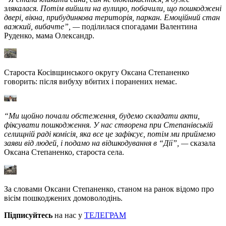
злякалася. Потім вийшли на вулицю, побачили, що пошкоджені
двері, вікна, прибудинкова територія, паркан. Емоційний стан
важкий, вибачте”, —
поділилася спогадами Валентина
Руденко, мама Олександр.
Староста Косівщинського округу Оксана Степаненко
говорить: після вибуху вбитих і поранених немає.
“Ми щойно почали обстеження, будемо складати акти,
фіксувати пошкодження. У нас створена при Степанівській
селищній раді комісія, яка все це зафіксує, потім ми приймемо
заяви від людей, і подамо на відшкодування в “Дії”, —
сказала
Оксана Степаненко, староста села.
За словами Оксани Степаненко, станом на ранок відомо про
вісім пошкоджених домоволодінь.
Підписуйтесь
на нас у
ТЕЛЕГРАМ