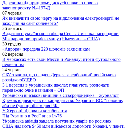
Деревина під прицілом: дискусії навколо нового
законопроєкту №4197-Д
07 червня
Як визначити свою чергу на відключення електроенергії не
заходячи на сайт обленерго?
26 лютого
Видатного українського лікаря Сергія Лисенка нагородили
Міжнародною премією миру (Німеччина – США)
30 грудня
«Аврора» передала 220 шоломів захисникам
02 вересня
В Черкассах есть свои Месси и Роналду: итоги футбольного
первенства
24 червня
СБУ заявила, що нардеп Деркач завербований російською
розвідкою
ВІДЕО
З 1 вересня в українських школах планують розпочати
переважно очне навчання – ОП
Українські військові вийшли з Сєвєродонецька – журналіст
Кремль відреагував на кандидатство України в ЄС: “головне,
аби не було проблем для РФ”
У Херсоні підірвали колаборанта
Під Рязанню в Росії впав Іл-76
Українська авіація завдала потужних ударів по росіянах
США надають $450 млн військової допомоги Україні, у пакеті