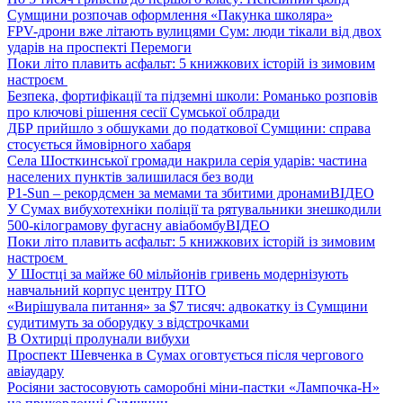
Сумщини розпочав оформлення «Пакунка школяра»
FPV-дрони вже літають вулицями Сум: люди тікали від двох
ударів на проспекті Перемоги
Поки літо плавить асфальт: 5 книжкових історій із зимовим
настроєм
Безпека, фортифікації та підземні школи: Романько розповів
про ключові рішення сесії Сумської облради
ДБР прийшло з обшуками до податкової Сумщини: справа
стосується ймовірного хабаря
Села Шосткинської громади накрила серія ударів: частина
населених пунктів залишилася без води
P1-Sun – рекордсмен за мемами та збитими дронами
ВІДЕО
У Сумах вибухотехніки поліції та рятувальники знешкодили
500-кілограмову фугасну авіабомбу
ВІДЕО
Поки літо плавить асфальт: 5 книжкових історій із зимовим
настроєм
У Шостці за майже 60 мільйонів гривень модернізують
навчальний корпус центру ПТО
«Вирішувала питання» за $7 тисяч: адвокатку із Сумщини
судитимуть за оборудку з відстрочками
В Охтирці пролунали вибухи
Проспект Шевченка в Сумах оговтується після чергового
авіаудару
Росіяни застосовують саморобні міни-пастки «Лампочка-Н»