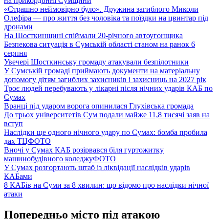
на прикордонні Сумщини
«Страшно неймовірно було». Дружина загиблого Миколи
Олефіра — про життя без чоловіка та поїздки на цвинтар під
дронами
На Шосткинщині спіймали 20-річного автоугонщика
Безпекова ситуація в Сумській області станом на ранок 6
серпня
Увечері Шосткинську громаду атакували безпілотники
У Сумській громаді приймають документи на матеріальну
допомогу дітям загиблих захисників і захисниць на 2027 рік
Троє людей перебувають у лікарні після нічних ударів КАБ по
Сумах
Вранці під ударом ворога опинилася Глухівська громада
До трьох університетів Сум подали майже 11,8 тисячі заяв на
вступ
Наслідки ще одного нічного удару по Сумах: бомба пробила
дах ТЦ
ФОТО
Вночі у Сумах КАБ розірвався біля гуртожитку
машинобудівного коледжу
ФОТО
У Сумах розгортають штаб із ліквідації наслідків ударів
КАБами
8 КАБів на Суми за 8 хвилин: що відомо про наслідки нічної
атаки
Попередньо місто під атакою