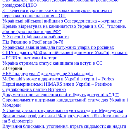
розвідкою
ВІДЕО
З 1 вересня в українських школах планують розпочати
переважно очне навчання – ОП
Українські військові вийшли з Сєвєродонецька – журналіст
Кремль відреагував на кандидатство України в ЄС: “головне,
аби не було проблем для РФ”
У Херсоні підірвали колаборанта
Під Рязанню в Росії впав Іл-76
Українська авіація завдала потужних ударів по росіянах
США надають $450 млн військової допомоги Україні, у пакеті
– РСЗВ та патрульні катери
Україна отримала статус кандидата на вступ в ЄС
23 червня
НБУ “надрукував” для уряду ще 35 мільярдів
McDonald’s може відкритися в Україні в серпні – Forbes
Перші американські HIMARS вже в Україні – Резніков
Суд заборонив партію Вітренко
Документи про завершення освіти будуть доступні в “Дії”
Європарламент підтримав кандидатський статус для України і
Молдови
У Львові у закритому режимі готуються судити Медведчука
Британська розвідка: сили РФ просунулися в бік Лисичанська
на 5 кілометрів
Влучання блискавки, утоплення, втрата свідомості: як надати