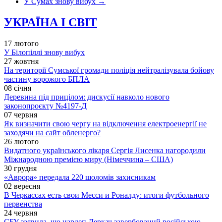
У Сумах знову вибух
→
УКРАЇНА І СВІТ
17 лютого
У Білопіллі знову вибух
27 жовтня
На території Сумської громади поліція нейтралізувала бойову
частину ворожого БПЛА
08 січня
Деревина під прицілом: дискусії навколо нового
законопроєкту №4197-Д
07 червня
Як визначити свою чергу на відключення електроенергії не
заходячи на сайт обленерго?
26 лютого
Видатного українського лікаря Сергія Лисенка нагородили
Міжнародною премією миру (Німеччина – США)
30 грудня
«Аврора» передала 220 шоломів захисникам
02 вересня
В Черкассах есть свои Месси и Роналду: итоги футбольного
первенства
24 червня
СБУ заявила, що нардеп Деркач завербований російською