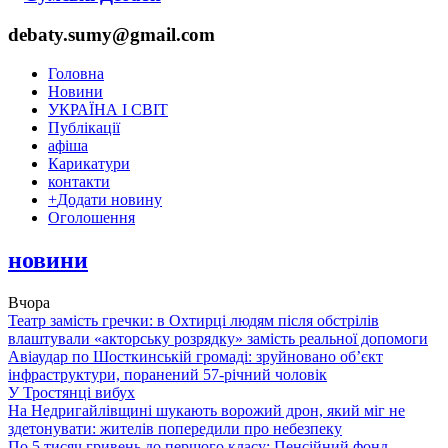
debaty.sumy@gmail.com
Головна
Новини
УКРАЇНА І СВІТ
Публікації
афіша
Карикатури
контакти
+
Додати новину
Оголошення
новини
Вчора
Театр замість гречки: в Охтирці людям після обстрілів
влаштували «акторську розрядку» замість реальної допомоги
Авіаудар по Шосткинській громаді: зруйновано об’єкт
інфраструктури, поранений 57-річний чоловік
У Тростянці вибух
На Недригайлівщині шукають ворожий дрон, який міг не
здетонувати: жителів попередили про небезпеку
По 5 тисяч гривень до першого класу: Пенсійний фонд