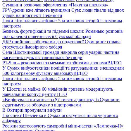
Сумщини розпочав оформлення «Пакунка школяра»
FPV-дрони вже літають вулицями Сум: люди тікали від двох
ударів на проспекті Перемоги
Поки літо плавить асфальт: 5 книжкових історій із зимовим
настроєм
Безпека, фортифікації та підземні школи: Романько розповів
про ключові рішення сесії Сумської облради
ДБР прийшло з обшуками до податкової Сумщини: справа
стосується ймовірного хабаря
Села Шосткинської громади накрила серія ударів: частина
населених пунктів залишилася без води
P1-Sun – рекордсмен за мемами та збитими дронами
ВІДЕО
У Сумах вибухотехніки поліції та рятувальники знешкодили
500-кілограмову фугасну авіабомбу
ВІДЕО
Поки літо плавить асфальт: 5 книжкових історій із зимовим
настроєм
У Шостці за майже 60 мільйонів гривень модернізують
навчальний корпус центру ПТО
«Вирішувала питання» за $7 тисяч: адвокатку із Сумщини
судитимуть за оборудку з відстрочками
В Охтирці пролунали вибухи
Проспект Шевченка в Сумах оговтується після чергового
авіаудару
Росіяни застосовують саморобні міни-пастки «Лампочка-Н»