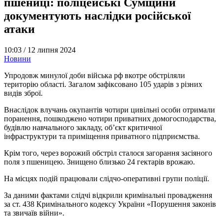
пшениці: поліцейські Сумщини
документують наслідки російської
атаки
10:03 /
12 липня 2024
Новини
Упродовж минулої доби війська рф вкотре обстріляли
територію області. Загалом зафіксовано 105 ударів з різних
видів зброї.
Внаслідок влучань окупантів чотири цивільні особи отримали
поранення, пошкоджено чотири приватних домогосподарства,
будівлю навчального закладу, об’єкт критичної
інфраструктури та приміщення приватного підприємства.
Крім того, через ворожий обстріл сталося загорання засіяного
поля з пшеницею. Знищено близько 24 гектарів врожаю.
На місцях подій працювали слідчо-оперативні групи поліції.
За даними фактами слідчі відкрили кримінальні провадження
за ст. 438 Кримінального кодексу України «Порушення законів
та звичаїв війни».