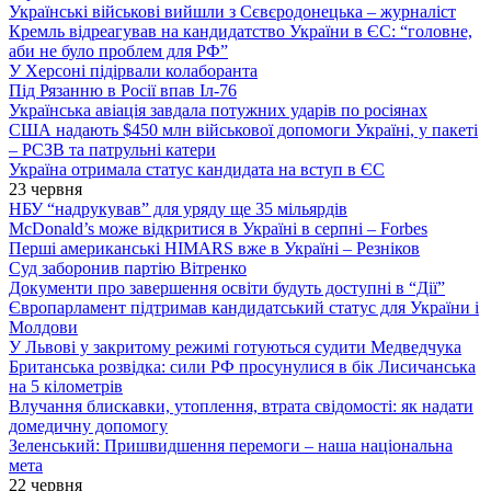
Українські військові вийшли з Сєвєродонецька – журналіст
Кремль відреагував на кандидатство України в ЄС: “головне,
аби не було проблем для РФ”
У Херсоні підірвали колаборанта
Під Рязанню в Росії впав Іл-76
Українська авіація завдала потужних ударів по росіянах
США надають $450 млн військової допомоги Україні, у пакеті
– РСЗВ та патрульні катери
Україна отримала статус кандидата на вступ в ЄС
23 червня
НБУ “надрукував” для уряду ще 35 мільярдів
McDonald’s може відкритися в Україні в серпні – Forbes
Перші американські HIMARS вже в Україні – Резніков
Суд заборонив партію Вітренко
Документи про завершення освіти будуть доступні в “Дії”
Європарламент підтримав кандидатський статус для України і
Молдови
У Львові у закритому режимі готуються судити Медведчука
Британська розвідка: сили РФ просунулися в бік Лисичанська
на 5 кілометрів
Влучання блискавки, утоплення, втрата свідомості: як надати
домедичну допомогу
Зеленський: Пришвидшення перемоги – наша національна
мета
22 червня