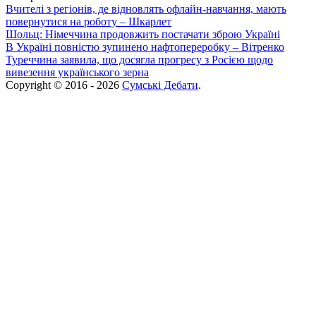
Вчителі з регіонів, де відновлять офлайн-навчання, мають
повернутися на роботу – Шкарлет
Шольц: Німеччина продовжить постачати зброю Україні
В Україні повністю зупинено нафтопереробку – Вітренко
Туреччина заявила, що досягла прогресу з Росією щодо
вивезення українського зерна
Copyright © 2016 - 2026
Сумські Дебати
.