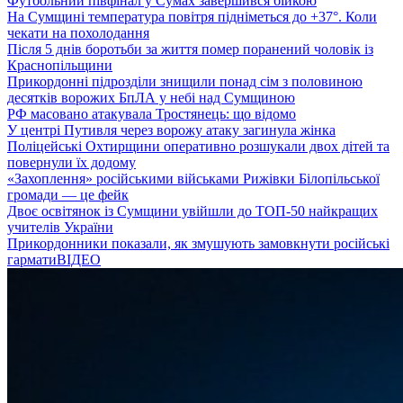
Футбольний півфінал у Сумах завершився бійкою
На Сумщині температура повітря підніметься до +37°. Коли
чекати на похолодання
Після 5 днів боротьби за життя помер поранений чоловік із
Краснопільщини
Прикордонні підрозділи знищили понад сім з половиною
десятків ворожих БпЛА у небі над Сумщиною
РФ масовано атакувала Тростянець: що відомо
У центрі Путивля через ворожу атаку загинула жінка
Поліцейські Охтирщини оперативно розшукали двох дітей та
повернули їх додому
«Захоплення» російськими військами Рижівки Білопільської
громади — це фейк
Двоє освітянок із Сумщини увійшли до ТОП-50 найкращих
учителів України
Прикордонники показали, як змушують замовкнути російські
гармати
ВІДЕО