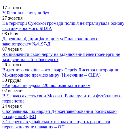
17 лютого
У Білопіллі знову вибух
27 жовтня
На території Сумської громади поліція нейтралізувала бойову
частину ворожого БПЛА
08 січня
Деревина під прицілом: дискусії навколо нового
законопроєкту №4197-Д
07 червня
Як визначити свою чергу на відключення електроенергії не
заходячи на сайт обленерго?
26 лютого
Видатного українського лікаря Сергія Лисенка нагородили
Міжнародною премією миру (Німеччина – США)
30 грудня
«Аврора» передала 220 шоломів захисникам
02 вересня
В Черкассах есть свои Месси и Роналду: итоги футбольного
первенства
24 червня
СБУ заявила, що нардеп Деркач завербований російською
розвідкою
ВІДЕО
З 1 вересня в українських школах планують розпочати
переважно очне навчання – ОП