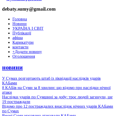
debaty.sumy@gmail.com
Головна
Новини
УКРАЇНА І СВІТ
Публікації
афіша
Карикатури
контакти
+
Додати новину
Оголошення
новини
У Сумах розгортають штаб із ліквідації наслідків ударів
КАБами
8 КАБів на Суми за 8 хвилин: що відомо про наслідки нічної
атаки
Наслідки ударів по Сумщині за добу: троє людей загинули, ще
19 постраждали
Відомо про 12 постраждалих внаслідок нічних ударів КАБами
по Сумах
Вночі Суми масовано атакували КАБами