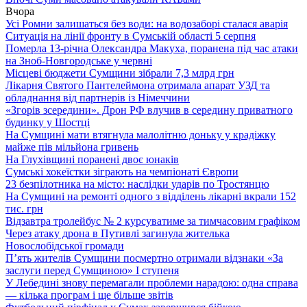
Вчора
Усі Ромни залишаться без води: на водозаборі сталася аварія
Ситуація на лінії фронту в Сумській області 5 серпня
Померла 13-річна Олександра Макуха, поранена під час атаки
на Зноб-Новгородське у червні
Місцеві бюджети Сумщини зібрали 7,3 млрд грн
Лікарня Святого Пантелеймона отримала апарат УЗД та
обладнання від партнерів із Німеччини
«Згорів зсередини». Дрон РФ влучив в середину приватного
будинку у Шостці
На Сумщині мати втягнула малолітню доньку у крадіжку
майже пів мільйона гривень
На Глухівщині поранені двоє юнаків
Сумські хокеїстки зіграють на чемпіонаті Європи
23 безпілотника на місто: наслідки ударів по Тростянцю
На Сумщині на ремонті одного з відділень лікарні вкрали 152
тис. грн
Відзавтра тролейбус № 2 курсуватиме за тимчасовим графіком
Через атаку дрона в Путивлі загинула жителька
Новослобідської громади
П’ять жителів Сумщини посмертно отримали відзнаки «За
заслуги перед Сумщиною» І ступеня
У Лебедині знову перемагали проблеми нарадою: одна справа
— кілька програм і ще більше звітів