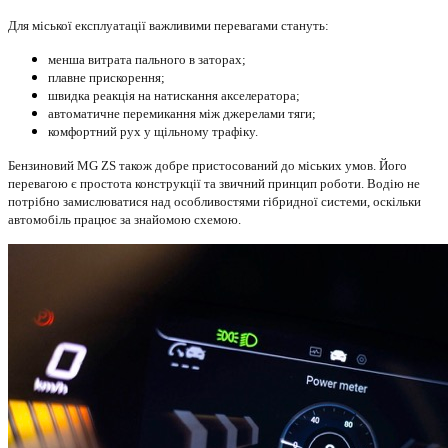
Для міської експлуатації важливими перевагами стануть:
менша витрата пального в заторах;
плавне прискорення;
швидка реакція на натискання акселератора;
автоматичне перемикання між джерелами тяги;
комфортний рух у щільному трафіку.
Бензиновий MG ZS також добре пристосований до міських умов. Його
перевагою є простота конструкції та звичний принцип роботи. Водію не
потрібно замислюватися над особливостями гібридної системи, оскільки
автомобіль працює за знайомою схемою.