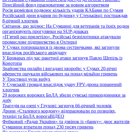
Пенсійний фонд працюватиме за новим алгоритмом
Росія щомісяця подвоює кількість ударів КАБами по Сумам
Російський дрон вдарив по будинку у Стецьківці: постраждав
8-річний хлопчик
Світанок, що зцілює: На Сумщині для ветеранів та їхніх родин
організовують прогулянки на SUP-дошках
«П’ятий раз прилетіло». Російські безпілотники атакували
промислове підприємство в Охтирці
У Сумах попрощалися із двома сестричками, які загинули
внаслідок російського авіаудару
У Броварах під час ракетної атаки загинув Павло Шепіль із
Конотопа
Знайомства онлайн і вигадані хвороби: у Сумах 20-річні
аферисти ошукали військових на понад мільйон гривень
У Тростянці чули вибух
У Сумській громаді внаслідок удару FPV-дрона поранений
хлопчик
29 ворожих ворожих БпЛА збили сумські прикордонники за
добу
Трагедія на озері у Глухові: загинув 66-річний чоловік
Дрони «Сталевого кордону» відпрацювали по позиціях,
техніці та БпЛА ворога
ВІДЕО
Фейковий «Радар України» та дзвінок із «банку»: двоє жителів
Сумщини втратили понад 230 тисяч гривень