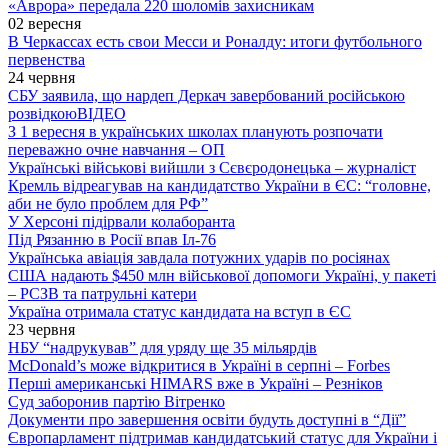
«Аврора» передала 220 шоломів захисникам
02 вересня
В Черкассах есть свои Месси и Роналду: итоги футбольного
первенства
24 червня
СБУ заявила, що нардеп Деркач завербований російською
розвідкою
ВІДЕО
З 1 вересня в українських школах планують розпочати
переважно очне навчання – ОП
Українські військові вийшли з Сєвєродонецька – журналіст
Кремль відреагував на кандидатство України в ЄС: “головне,
аби не було проблем для РФ”
У Херсоні підірвали колаборанта
Під Рязанню в Росії впав Іл-76
Українська авіація завдала потужних ударів по росіянах
США надають $450 млн військової допомоги Україні, у пакеті
– РСЗВ та патрульні катери
Україна отримала статус кандидата на вступ в ЄС
23 червня
НБУ “надрукував” для уряду ще 35 мільярдів
McDonald’s може відкритися в Україні в серпні – Forbes
Перші американські HIMARS вже в Україні – Резніков
Суд заборонив партію Вітренко
Документи про завершення освіти будуть доступні в “Дії”
Європарламент підтримав кандидатський статус для України і