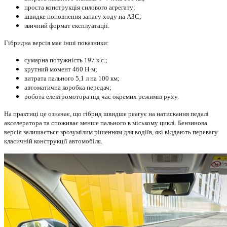
проста конструкція силового агрегату;
швидке поповнення запасу ходу на АЗС;
звичний формат експлуатації.
Гібридна версія має інші показники:
сумарна потужність 197 к.с.;
крутний момент 460 Н·м;
витрата пального 5,1 л на 100 км;
автоматична коробка передач;
робота електромотора під час окремих режимів руху.
На практиці це означає, що гібрид швидше реагує на натискання педалі
акселератора та споживає менше пального в міському циклі. Бензинова
версія залишається зрозумілим рішенням для водіїв, які віддають перевагу
класичній конструкції автомобіля.