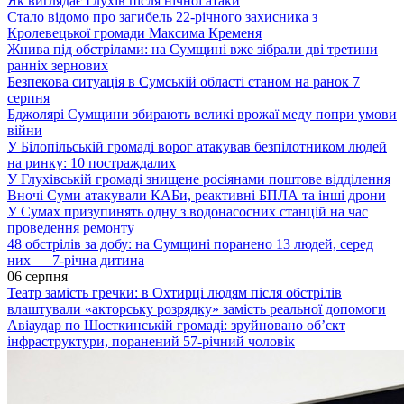
Як виглядає Глухів після нічної атаки
Стало відомо про загибель 22-річного захисника з
Кролевецької громади Максима Кременя
Жнива під обстрілами: на Сумщині вже зібрали дві третини
ранніх зернових
Безпекова ситуація в Сумській області станом на ранок 7
серпня
Бджолярі Сумщини збирають великі врожаї меду попри умови
війни
У Білопільській громаді ворог атакував безпілотником людей
на ринку: 10 постраждалих
У Глухівській громаді знищене росіянами поштове відділення
Вночі Суми атакували КАБи, реактивні БПЛА та інші дрони
У Сумах призупинять одну з водонасосних станцій на час
проведення ремонту
48 обстрілів за добу: на Сумщині поранено 13 людей, серед
них — 7-річна дитина
06 серпня
Театр замість гречки: в Охтирці людям після обстрілів
влаштували «акторську розрядку» замість реальної допомоги
Авіаудар по Шосткинській громаді: зруйновано об’єкт
інфраструктури, поранений 57-річний чоловік