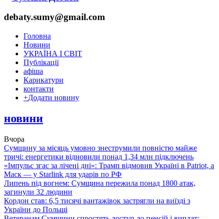
debaty.sumy@gmail.com
Головна
Новини
УКРАЇНА І СВІТ
Публікації
афіша
Карикатури
контакти
+
Додати новину
новини
Вчора
Сумщину за місяць умовно знеструмили повністю майже
тричі: енергетики відновили понад 1,34 млн підключень
«Імпульс згас за лічені дні»: Трамп відмовив Україні в Patriot, а
Маск — у Starlink для ударів по РФ
Липень під вогнем: Сумщина пережила понад 1800 атак,
загинули 32 людини
Кордон став: 6,5 тисячі вантажівок застрягли на виїзді з
України до Польщі
Ветеранам Сумщини спростять доступ до пенсій і виплат: