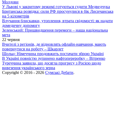
Молдови
У Львові у закритому режимі готуються судити Медведчука
Британська розвідка: сили РФ просунулися в бік Лисичанська
на 5 кілометрів
Влучання блискавки, утоплення, втрата свідомості: як надати
домедичну допомогу
Зеленський: Пришвидшення перемоги – наша національна
мета
22 червня
Вчителі з регіонів, де відновлять офлайн-навчання, мають
повернутися на роботу – Шкарлет
Шольц: Німеччина продовжить постачати зброю Україні
В Україні повністю зупинено нафтопереробку – Вітренко
Туреччина заявила, що досягла прогресу з Росією щодо
вивезення українського зерна
Copyright © 2016 - 2026
Сумські Дебати
.