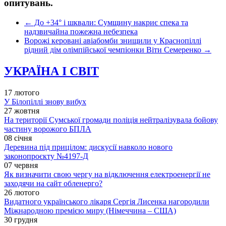
опитувань.
←
До +34° і шквали: Сумщину накриє спека та
надзвичайна пожежна небезпека
Ворожі керовані авіабомби знищили у Краснопіллі
рідний дім олімпійської чемпіонки Віти Семеренко
→
УКРАЇНА І СВІТ
17 лютого
У Білопіллі знову вибух
27 жовтня
На території Сумської громади поліція нейтралізувала бойову
частину ворожого БПЛА
08 січня
Деревина під прицілом: дискусії навколо нового
законопроєкту №4197-Д
07 червня
Як визначити свою чергу на відключення електроенергії не
заходячи на сайт обленерго?
26 лютого
Видатного українського лікаря Сергія Лисенка нагородили
Міжнародною премією миру (Німеччина – США)
30 грудня