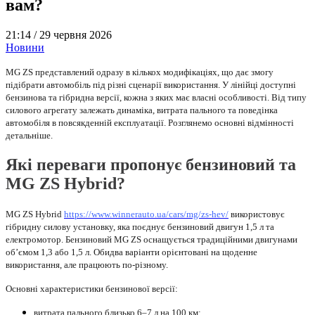
вам?
21:14 /
29 червня 2026
Новини
MG ZS представлений одразу в кількох модифікаціях, що дає змогу
підібрати автомобіль під різні сценарії використання. У лінійці доступні
бензинова та гібридна версії, кожна з яких має власні особливості. Від типу
силового агрегату залежать динаміка, витрата пального та поведінка
автомобіля в повсякденній експлуатації. Розглянемо основні відмінності
детальніше.
Які переваги пропонує бензиновий та
MG ZS Hybrid?
MG ZS Hybrid
https://www.winnerauto.ua/cars/mg/zs-hev/
використовує
гібридну силову установку, яка поєднує бензиновий двигун 1,5 л та
електромотор. Бензиновий MG ZS оснащується традиційними двигунами
об’ємом 1,3 або 1,5 л. Обидва варіанти орієнтовані на щоденне
використання, але працюють по-різному.
Основні характеристики бензинової версії:
витрата пального близько 6–7 л на 100 км;