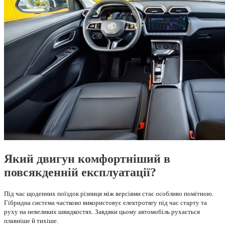
Який двигун комфортніший в
повсякденній експлуатації?
Під час щоденних поїздок різниця між версіями стає особливо помітною.
Гібридна система частково використовує електротягу під час старту та
руху на невеликих швидкостях. Завдяки цьому автомобіль рухається
плавніше й тихіше.