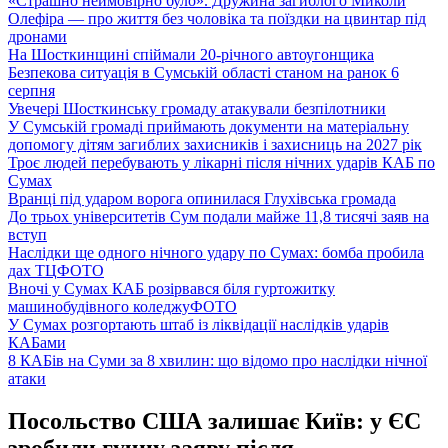
«Страшно неймовірно було». Дружина загиблого Миколи
Олефіра — про життя без чоловіка та поїздки на цвинтар під
дронами
На Шосткинщині спіймали 20-річного автоугонщика
Безпекова ситуація в Сумській області станом на ранок 6
серпня
Увечері Шосткинську громаду атакували безпілотники
У Сумській громаді приймають документи на матеріальну
допомогу дітям загиблих захисників і захисниць на 2027 рік
Троє людей перебувають у лікарні після нічних ударів КАБ по
Сумах
Вранці під ударом ворога опинилася Глухівська громада
До трьох університетів Сум подали майже 11,8 тисячі заяв на
вступ
Наслідки ще одного нічного удару по Сумах: бомба пробила
дах ТЦ
ФОТО
Вночі у Сумах КАБ розірвався біля гуртожитку
машинобудівного коледжу
ФОТО
У Сумах розгортають штаб із ліквідації наслідків ударів
КАБами
8 КАБів на Суми за 8 хвилин: що відомо про наслідки нічної
атаки
Посольство США залишає Київ: у ЄС
зробили гучну заяву після