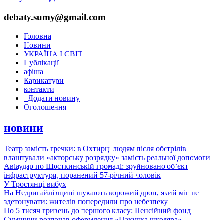
debaty.sumy@gmail.com
Головна
Новини
УКРАЇНА І СВІТ
Публікації
афіша
Карикатури
контакти
+
Додати новину
Оголошення
новини
Театр замість гречки: в Охтирці людям після обстрілів
влаштували «акторську розрядку» замість реальної допомоги
Авіаудар по Шосткинській громаді: зруйновано об’єкт
інфраструктури, поранений 57-річний чоловік
У Тростянці вибух
На Недригайлівщині шукають ворожий дрон, який міг не
здетонувати: жителів попередили про небезпеку
По 5 тисяч гривень до першого класу: Пенсійний фонд
Сумщини розпочав оформлення «Пакунка школяра»