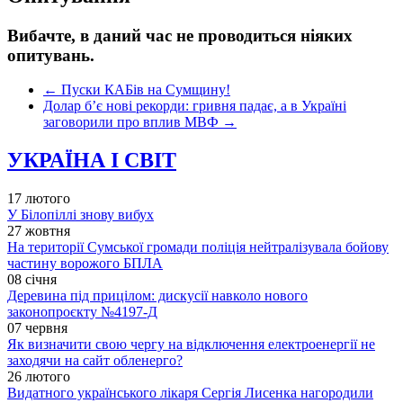
Вибачте, в даний час не проводиться ніяких
опитувань.
←
Пуски КАБів на Сумщину!
Долар б’є нові рекорди: гривня падає, а в Україні
заговорили про вплив МВФ
→
УКРАЇНА І СВІТ
17 лютого
У Білопіллі знову вибух
27 жовтня
На території Сумської громади поліція нейтралізувала бойову
частину ворожого БПЛА
08 січня
Деревина під прицілом: дискусії навколо нового
законопроєкту №4197-Д
07 червня
Як визначити свою чергу на відключення електроенергії не
заходячи на сайт обленерго?
26 лютого
Видатного українського лікаря Сергія Лисенка нагородили