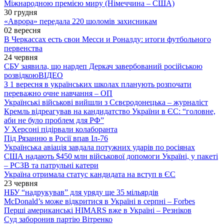
Міжнародною премією миру (Німеччина – США)
30 грудня
«Аврора» передала 220 шоломів захисникам
02 вересня
В Черкассах есть свои Месси и Роналду: итоги футбольного
первенства
24 червня
СБУ заявила, що нардеп Деркач завербований російською
розвідкою
ВІДЕО
З 1 вересня в українських школах планують розпочати
переважно очне навчання – ОП
Українські військові вийшли з Сєвєродонецька – журналіст
Кремль відреагував на кандидатство України в ЄС: “головне,
аби не було проблем для РФ”
У Херсоні підірвали колаборанта
Під Рязанню в Росії впав Іл-76
Українська авіація завдала потужних ударів по росіянах
США надають $450 млн військової допомоги Україні, у пакеті
– РСЗВ та патрульні катери
Україна отримала статус кандидата на вступ в ЄС
23 червня
НБУ “надрукував” для уряду ще 35 мільярдів
McDonald’s може відкритися в Україні в серпні – Forbes
Перші американські HIMARS вже в Україні – Резніков
Суд заборонив партію Вітренко