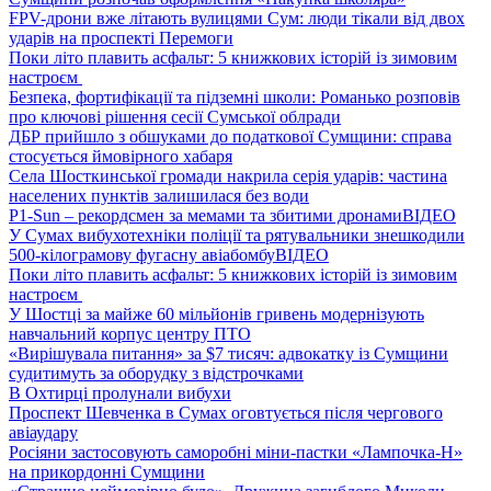
FPV-дрони вже літають вулицями Сум: люди тікали від двох
ударів на проспекті Перемоги
Поки літо плавить асфальт: 5 книжкових історій із зимовим
настроєм
Безпека, фортифікації та підземні школи: Романько розповів
про ключові рішення сесії Сумської облради
ДБР прийшло з обшуками до податкової Сумщини: справа
стосується ймовірного хабаря
Села Шосткинської громади накрила серія ударів: частина
населених пунктів залишилася без води
P1-Sun – рекордсмен за мемами та збитими дронами
ВІДЕО
У Сумах вибухотехніки поліції та рятувальники знешкодили
500-кілограмову фугасну авіабомбу
ВІДЕО
Поки літо плавить асфальт: 5 книжкових історій із зимовим
настроєм
У Шостці за майже 60 мільйонів гривень модернізують
навчальний корпус центру ПТО
«Вирішувала питання» за $7 тисяч: адвокатку із Сумщини
судитимуть за оборудку з відстрочками
В Охтирці пролунали вибухи
Проспект Шевченка в Сумах оговтується після чергового
авіаудару
Росіяни застосовують саморобні міни-пастки «Лампочка-Н»
на прикордонні Сумщини