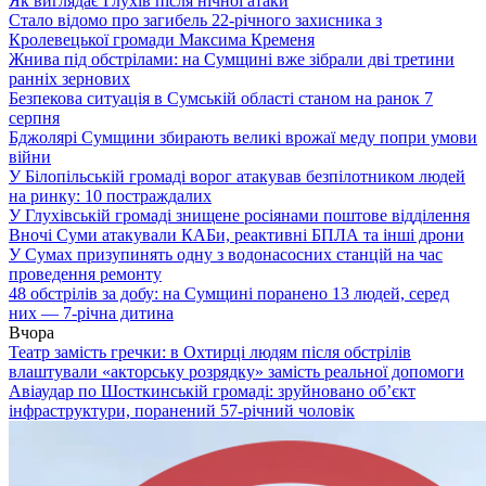
Як виглядає Глухів після нічної атаки
Стало відомо про загибель 22-річного захисника з
Кролевецької громади Максима Кременя
Жнива під обстрілами: на Сумщині вже зібрали дві третини
ранніх зернових
Безпекова ситуація в Сумській області станом на ранок 7
серпня
Бджолярі Сумщини збирають великі врожаї меду попри умови
війни
У Білопільській громаді ворог атакував безпілотником людей
на ринку: 10 постраждалих
У Глухівській громаді знищене росіянами поштове відділення
Вночі Суми атакували КАБи, реактивні БПЛА та інші дрони
У Сумах призупинять одну з водонасосних станцій на час
проведення ремонту
48 обстрілів за добу: на Сумщині поранено 13 людей, серед
них — 7-річна дитина
Вчора
Театр замість гречки: в Охтирці людям після обстрілів
влаштували «акторську розрядку» замість реальної допомоги
Авіаудар по Шосткинській громаді: зруйновано об’єкт
інфраструктури, поранений 57-річний чоловік