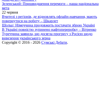
Зеленський: Пришвидшення перемоги – наша національна
мета
22 червня
Вчителі з регіонів, де відновлять офлайн-навчання, мають
повернутися на роботу – Шкарлет
Шольц: Німеччина продовжить постачати зброю Україні
В Україні повністю зупинено нафтопереробку – Вітренко
Туреччина заявила, що досягла прогресу з Росією щодо
вивезення українського зерна
Copyright © 2016 - 2026
Сумські Дебати
.