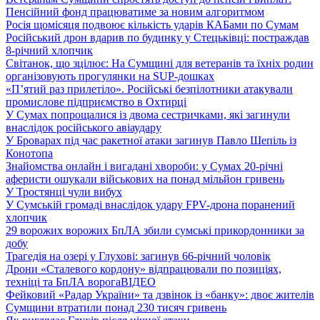
Пенсійний фонд працюватиме за новим алгоритмом
Росія щомісяця подвоює кількість ударів КАБами по Сумам
Російський дрон вдарив по будинку у Стецьківці: постраждав
8-річний хлопчик
Світанок, що зцілює: На Сумщині для ветеранів та їхніх родин
організовують прогулянки на SUP-дошках
«П’ятий раз прилетіло». Російські безпілотники атакували
промислове підприємство в Охтирці
У Сумах попрощалися із двома сестричками, які загинули
внаслідок російського авіаудару
У Броварах під час ракетної атаки загинув Павло Шепіль із
Конотопа
Знайомства онлайн і вигадані хвороби: у Сумах 20-річні
аферисти ошукали військових на понад мільйон гривень
У Тростянці чули вибух
У Сумській громаді внаслідок удару FPV-дрона поранений
хлопчик
29 ворожих ворожих БпЛА збили сумські прикордонники за
добу
Трагедія на озері у Глухові: загинув 66-річний чоловік
Дрони «Сталевого кордону» відпрацювали по позиціях,
техніці та БпЛА ворога
ВІДЕО
Фейковий «Радар України» та дзвінок із «банку»: двоє жителів
Сумщини втратили понад 230 тисяч гривень