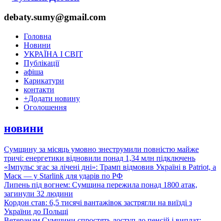
debaty.sumy@gmail.com
Головна
Новини
УКРАЇНА І СВІТ
Публікації
афіша
Карикатури
контакти
+
Додати новину
Оголошення
новини
Сумщину за місяць умовно знеструмили повністю майже
тричі: енергетики відновили понад 1,34 млн підключень
«Імпульс згас за лічені дні»: Трамп відмовив Україні в Patriot, а
Маск — у Starlink для ударів по РФ
Липень під вогнем: Сумщина пережила понад 1800 атак,
загинули 32 людини
Кордон став: 6,5 тисячі вантажівок застрягли на виїзді з
України до Польщі
Ветеранам Сумщини спростять доступ до пенсій і виплат: