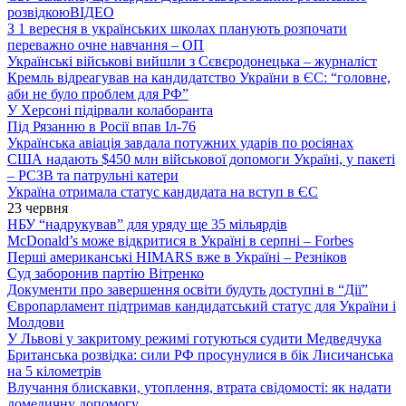
розвідкою
ВІДЕО
З 1 вересня в українських школах планують розпочати
переважно очне навчання – ОП
Українські військові вийшли з Сєвєродонецька – журналіст
Кремль відреагував на кандидатство України в ЄС: “головне,
аби не було проблем для РФ”
У Херсоні підірвали колаборанта
Під Рязанню в Росії впав Іл-76
Українська авіація завдала потужних ударів по росіянах
США надають $450 млн військової допомоги Україні, у пакеті
– РСЗВ та патрульні катери
Україна отримала статус кандидата на вступ в ЄС
23 червня
НБУ “надрукував” для уряду ще 35 мільярдів
McDonald’s може відкритися в Україні в серпні – Forbes
Перші американські HIMARS вже в Україні – Резніков
Суд заборонив партію Вітренко
Документи про завершення освіти будуть доступні в “Дії”
Європарламент підтримав кандидатський статус для України і
Молдови
У Львові у закритому режимі готуються судити Медведчука
Британська розвідка: сили РФ просунулися в бік Лисичанська
на 5 кілометрів
Влучання блискавки, утоплення, втрата свідомості: як надати
домедичну допомогу