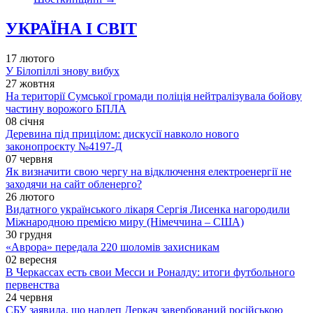
УКРАЇНА І СВІТ
17 лютого
У Білопіллі знову вибух
27 жовтня
На території Сумської громади поліція нейтралізувала бойову
частину ворожого БПЛА
08 січня
Деревина під прицілом: дискусії навколо нового
законопроєкту №4197-Д
07 червня
Як визначити свою чергу на відключення електроенергії не
заходячи на сайт обленерго?
26 лютого
Видатного українського лікаря Сергія Лисенка нагородили
Міжнародною премією миру (Німеччина – США)
30 грудня
«Аврора» передала 220 шоломів захисникам
02 вересня
В Черкассах есть свои Месси и Роналду: итоги футбольного
первенства
24 червня
СБУ заявила, що нардеп Деркач завербований російською