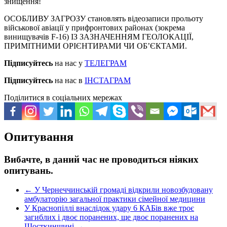
знищення!
ОСОБЛИВУ ЗАГРОЗУ становлять відеозаписи прольоту
військової авіації у прифронтових районах (зокрема
винищувачів F-16) ІЗ ЗАЗНАЧЕННЯМ ГЕОЛОКАЦІЇ,
ПРИМІТНИМИ ОРІЄНТИРАМИ ЧИ ОБ’ЄКТАМИ.
Підписуйтесь
на нас у
ТЕЛЕГРАМ
Підписуйтесь
на нас в
ІНСТАГРАМ
Поділитися в соціальних мережах
Опитування
Вибачте, в даний час не проводиться ніяких
опитувань.
←
У Чернеччинській громаді відкрили новозбудовану
амбулаторію загальної практики сімейної медицини
У Краснопіллі внаслідок удару 6 КАБів вже троє
загиблих і двоє поранених, ще двоє поранених на
Шосткинщині
→