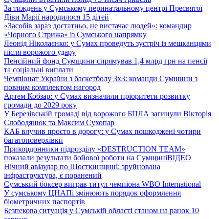
За тиждень у Сумському перинатальному центрі Пресвятої
Діви Марії народилося 15 дітей
«Засобів зараз достатньо, не вистачає людей»: командир
«Чорного Стрижа» із Сумського напрямку
Леонід Ніколаєнко: у Сумах проведуть зустріч із мешканцями
після ворожого удару
Пенсійний фонд Сумщини спрямував 1,4 млрд грн на пенсії
та соціальні виплати
Чемпіонат України з баскетболу 3х3: команди Сумщини з
повним комплектом нагород
Артем Кобзар: у Сумах визначили пріоритети розвитку
громади до 2029 року
У Березівській громаді від ворожого БПЛА загинули Вікторія
Слободянюк та Максим Сухопар
КАБ влучив просто в дорогу: у Сумах пошкоджені чотири
багатоповерхівки
Прикордонники підрозділу «DESTRUCTION TEAM»
показали результати бойової роботи на Сумщині
ВІДЕО
Нічний авіаудар по Шосткинщині: зруйнована
інфраструктура, є поранений
Сумський боксер виграв титул чемпіона WBO International
У сумському ЦНАПі змінюють порядок оформлення
біометричних паспортів
Безпекова ситуація у Сумській області станом на ранок 10