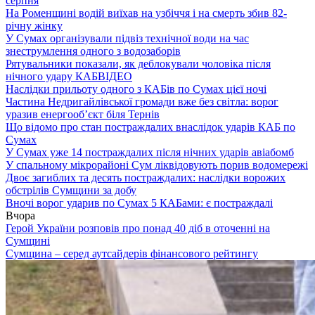
серпня
На Роменщині водій виїхав на узбіччя і на смерть збив 82-
річну жінку
У Сумах організували підвіз технічної води на час
знеструмлення одного з водозаборів
Рятувальники показали, як деблокували чоловіка після
нічного удару КАБ
ВІДЕО
Наслідки прильоту одного з КАБів по Сумах цієї ночі
Частина Недригайлівської громади вже без світла: ворог
уразив енергооб’єкт біля Тернів
Що відомо про стан постраждалих внаслідок ударів КАБ по
Сумах
У Сумах уже 14 постраждалих після нічних ударів авіабомб
У спальному мікрорайоні Сум ліквідовують порив водомережі
Двоє загиблих та десять постраждалих: наслідки ворожих
обстрілів Сумщини за добу
Вночі ворог ударив по Сумах 5 КАБами: є постраждалі
Вчора
Герой України розповів про понад 40 діб в оточенні на
Сумщині
Сумщина – серед аутсайдерів фінансового рейтингу