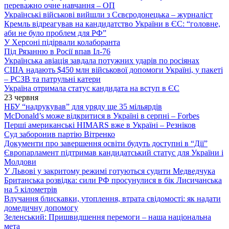
переважно очне навчання – ОП
Українські військові вийшли з Сєвєродонецька – журналіст
Кремль відреагував на кандидатство України в ЄС: “головне,
аби не було проблем для РФ”
У Херсоні підірвали колаборанта
Під Рязанню в Росії впав Іл-76
Українська авіація завдала потужних ударів по росіянах
США надають $450 млн військової допомоги Україні, у пакеті
– РСЗВ та патрульні катери
Україна отримала статус кандидата на вступ в ЄС
23 червня
НБУ “надрукував” для уряду ще 35 мільярдів
McDonald’s може відкритися в Україні в серпні – Forbes
Перші американські HIMARS вже в Україні – Резніков
Суд заборонив партію Вітренко
Документи про завершення освіти будуть доступні в “Дії”
Європарламент підтримав кандидатський статус для України і
Молдови
У Львові у закритому режимі готуються судити Медведчука
Британська розвідка: сили РФ просунулися в бік Лисичанська
на 5 кілометрів
Влучання блискавки, утоплення, втрата свідомості: як надати
домедичну допомогу
Зеленський: Пришвидшення перемоги – наша національна
мета