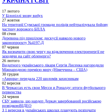
УКРАЇНА І СВІТ
17 лютого
У Білопіллі знову вибух
27 жовтня
На території Сумської громади поліція нейтралізувала бойову
частину ворожого БПЛА
08 січня
Деревина під прицілом: дискусії навколо нового
законопроєкту №4197-Д
07 червня
Як визначити свою чергу на відключення електроенергії не
заходячи на сайт обленерго?
26 лютого
Видатного українського лікаря Сергія Лисенка нагородили
Міжнародною премією миру (Німеччина – США)
30 грудня
«Аврора» передала 220 шоломів захисникам
02 вересня
В Черкассах есть свои Месси и Роналду: итоги футбольного
первенства
24 червня
СБУ заявила, що нардеп Деркач завербований російською
розвідкою
ВІДЕО
З 1 вересня в українських школах планують розпочати