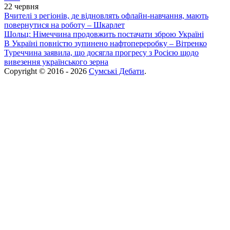
22 червня
Вчителі з регіонів, де відновлять офлайн-навчання, мають
повернутися на роботу – Шкарлет
Шольц: Німеччина продовжить постачати зброю Україні
В Україні повністю зупинено нафтопереробку – Вітренко
Туреччина заявила, що досягла прогресу з Росією щодо
вивезення українського зерна
Copyright © 2016 - 2026
Сумські Дебати
.