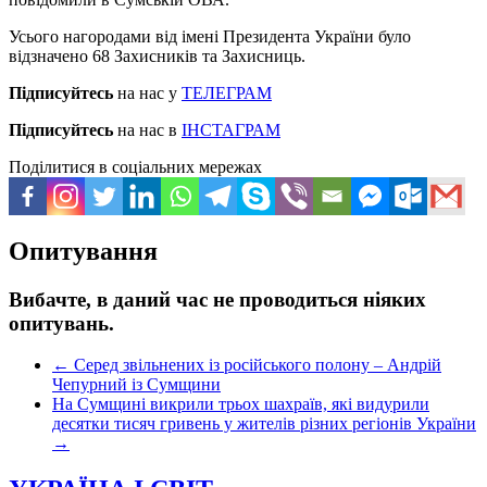
Усього нагородами від імені Президента України було
відзначено 68 Захисників та Захисниць.
Підписуйтесь
на нас у
ТЕЛЕГРАМ
Підписуйтесь
на нас в
ІНСТАГРАМ
Поділитися в соціальних мережах
Опитування
Вибачте, в даний час не проводиться ніяких
опитувань.
←
Серед звільнених із російського полону – Андрій
Чепурний із Сумщини
На Сумщині викрили трьох шахраїв, які видурили
десятки тисяч гривень у жителів різних регіонів України
→