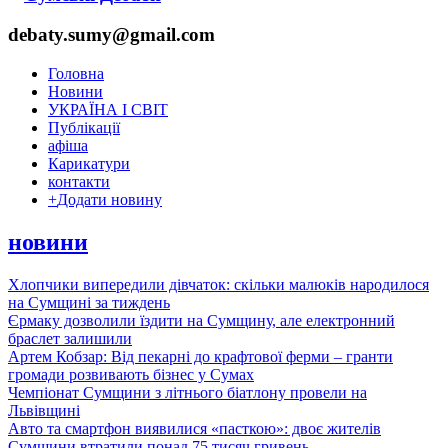
debaty.sumy@gmail.com
Головна
Новини
УКРАЇНА І СВІТ
Публікації
афіша
Карикатури
контакти
+
Додати новину
новини
Хлопчики випередили дівчаток: скільки малюків народилося
на Сумщині за тиждень
Єрмаку дозволили їздити на Сумщину, але електронний
браслет залишили
Артем Кобзар: Від пекарні до крафтової ферми – гранти
громади розвивають бізнес у Сумах
Чемпіонат Сумщини з літнього біатлону провели на
Львівщині
Авто та смартфон виявилися «пасткою»: двоє жителів
Сумщини втратили понад 75 тисяч гривень