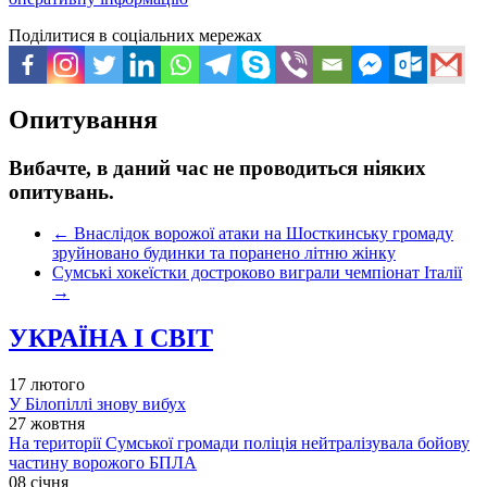
Поділитися в соціальних мережах
Опитування
Вибачте, в даний час не проводиться ніяких
опитувань.
←
Внаслідок ворожої атаки на Шосткинську громаду
зруйновано будинки та поранено літню жінку
Сумські хокеїстки достроково виграли чемпіонат Італії
→
УКРАЇНА І СВІТ
17 лютого
У Білопіллі знову вибух
27 жовтня
На території Сумської громади поліція нейтралізувала бойову
частину ворожого БПЛА
08 січня