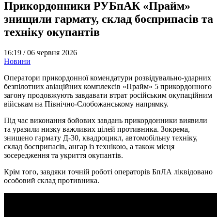
Прикордонники РУБпАК «Прайм»
знищили гармату, склад боєприпасів та
техніку окупантів
16:19 /
06 червня 2026
Новини
Оператори прикордонної комендатури розвідувально-ударних
безпілотних авіаційних комплексів «Прайм» 5 прикордонного
загону продовжують завдавати втрат російським окупаційним
військам на Північно-Слобожанському напрямку.
Під час виконання бойових завдань прикордонники виявили
та уразили низку важливих цілей противника. Зокрема,
знищено гармату Д-30, квадроцикл, автомобільну техніку,
склад боєприпасів, ангар із технікою, а також місця
зосередження та укриття окупантів.
Крім того, завдяки точній роботі операторів БпЛА ліквідовано
особовий склад противника.