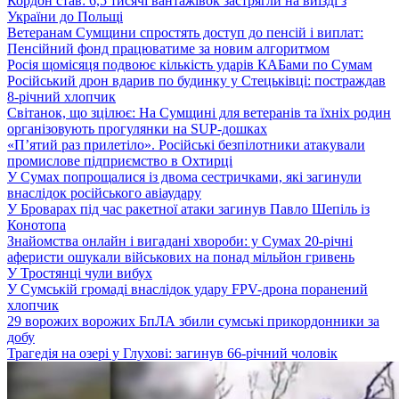
Кордон став: 6,5 тисячі вантажівок застрягли на виїзді з
України до Польщі
Ветеранам Сумщини спростять доступ до пенсій і виплат:
Пенсійний фонд працюватиме за новим алгоритмом
Росія щомісяця подвоює кількість ударів КАБами по Сумам
Російський дрон вдарив по будинку у Стецьківці: постраждав
8-річний хлопчик
Світанок, що зцілює: На Сумщині для ветеранів та їхніх родин
організовують прогулянки на SUP-дошках
«П’ятий раз прилетіло». Російські безпілотники атакували
промислове підприємство в Охтирці
У Сумах попрощалися із двома сестричками, які загинули
внаслідок російського авіаудару
У Броварах під час ракетної атаки загинув Павло Шепіль із
Конотопа
Знайомства онлайн і вигадані хвороби: у Сумах 20-річні
аферисти ошукали військових на понад мільйон гривень
У Тростянці чули вибух
У Сумській громаді внаслідок удару FPV-дрона поранений
хлопчик
29 ворожих ворожих БпЛА збили сумські прикордонники за
добу
Трагедія на озері у Глухові: загинув 66-річний чоловік