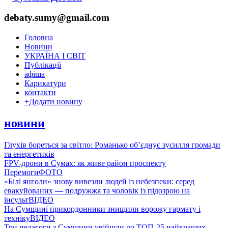
debaty.sumy@gmail.com
Головна
Новини
УКРАЇНА І СВІТ
Публікації
афіша
Карикатури
контакти
+
Додати новину
новини
Глухів бореться за світло: Романько об’єднує зусилля громади
та енергетиків
FPV-дрони в Сумах: як живе район проспекту
Перемоги
ФОТО
«Білі янголи» знову вивезли людей із небезпеки: серед
евакуйованих — подружжя та чоловік із підозрою на
інсульт
ВІДЕО
На Сумщині прикордонники знищили ворожу гармату і
техніку
ВІДЕО
Три педагоги з Сумщини увійшли до ТОП-25 найкращих