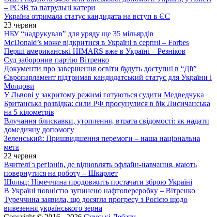
– РСЗВ та патрульні катери
Україна отримала статус кандидата на вступ в ЄС
23 червня
НБУ “надрукував” для уряду ще 35 мільярдів
McDonald’s може відкритися в Україні в серпні – Forbes
Перші американські HIMARS вже в Україні – Резніков
Суд заборонив партію Вітренко
Документи про завершення освіти будуть доступні в “Дії”
Європарламент підтримав кандидатський статус для України і
Молдови
У Львові у закритому режимі готуються судити Медведчука
Британська розвідка: сили РФ просунулися в бік Лисичанська
на 5 кілометрів
Влучання блискавки, утоплення, втрата свідомості: як надати
домедичну допомогу
Зеленський: Пришвидшення перемоги – наша національна
мета
22 червня
Вчителі з регіонів, де відновлять офлайн-навчання, мають
повернутися на роботу – Шкарлет
Шольц: Німеччина продовжить постачати зброю Україні
В Україні повністю зупинено нафтопереробку – Вітренко
Туреччина заявила, що досягла прогресу з Росією щодо
вивезення українського зерна
Copyright © 2016 - 2026
Сумські Дебати
.