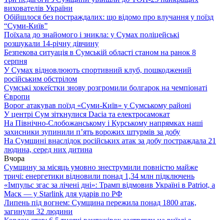
вихователів України
Обійшлося без постраждалих: що відомо про влучання у поїзд
“Суми-Київ”
Поїхала до знайомого і зникла: у Сумах поліцейські
розшукали 14-річну дівчину
Безпекова ситуація в Сумській області станом на ранок 8
серпня
У Сумах відновлюють спортивний клуб, пошкоджений
російським обстрілом
Сумські хокеїстки знову розгромили болгарок на чемпіонаті
Європи
Ворог атакував поїзд «Суми-Київ» у Сумському районі
У центрі Сум зіткнулися Dacia та електросамокат
На Північно-Слобожанському і Курському напрямках наші
захисники зупинили п’ять ворожих штурмів за добу
На Сумщині внаслідок російських атак за добу постраждала 21
людина, серед них дитина
Вчора
Сумщину за місяць умовно знеструмили повністю майже
тричі: енергетики відновили понад 1,34 млн підключень
«Імпульс згас за лічені дні»: Трамп відмовив Україні в Patriot, а
Маск — у Starlink для ударів по РФ
Липень під вогнем: Сумщина пережила понад 1800 атак,
загинули 32 людини