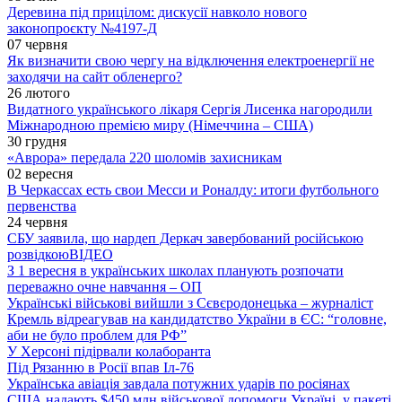
Деревина під прицілом: дискусії навколо нового
законопроєкту №4197-Д
07 червня
Як визначити свою чергу на відключення електроенергії не
заходячи на сайт обленерго?
26 лютого
Видатного українського лікаря Сергія Лисенка нагородили
Міжнародною премією миру (Німеччина – США)
30 грудня
«Аврора» передала 220 шоломів захисникам
02 вересня
В Черкассах есть свои Месси и Роналду: итоги футбольного
первенства
24 червня
СБУ заявила, що нардеп Деркач завербований російською
розвідкою
ВІДЕО
З 1 вересня в українських школах планують розпочати
переважно очне навчання – ОП
Українські військові вийшли з Сєвєродонецька – журналіст
Кремль відреагував на кандидатство України в ЄС: “головне,
аби не було проблем для РФ”
У Херсоні підірвали колаборанта
Під Рязанню в Росії впав Іл-76
Українська авіація завдала потужних ударів по росіянах
США надають $450 млн військової допомоги Україні, у пакеті