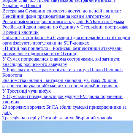
Кордон став: 6,5 тисячі вантажівок застрягли на виїзді з
України до Польщі
Ветеранам Сумщини спростять доступ до пенсій і виплат:
Пенсійний фонд працюватиме за новим алгоритмом
Росія щомісяця подвоює кількість ударів КАБами по Сумам
Російський дрон вдарив по будинку у Стецьківці: постраждав
8-річний хлопчик
Світанок, що зцілює: На Сумщині для ветеранів та їхніх родин
організовують прогулянки на SUP-дошках
«П’ятий раз прилетіло». Російські безпілотники атакували
промислове підприємство в Охтирці
У Сумах попрощалися із двома сестричками, які загинули
внаслідок російського авіаудару
У Броварах під час ракетної атаки загинув Павло Шепіль із
Конотопа
Знайомства онлайн і вигадані хвороби: у Сумах 20-річні
аферисти ошукали військових на понад мільйон гривень
У Тростянці чули вибух
У Сумській громаді внаслідок удару FPV-дрона поранений
хлопчик
29 ворожих ворожих БпЛА збили сумські прикордонники за
добу
Трагедія на озері у Глухові: загинув 66-річний чоловік