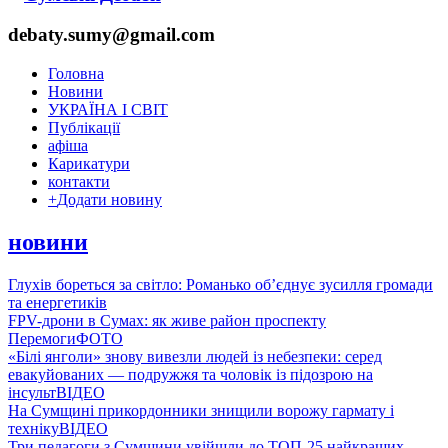
debaty.sumy@gmail.com
Головна
Новини
УКРАЇНА І СВІТ
Публікації
афіша
Карикатури
контакти
+
Додати новину
новини
Глухів бореться за світло: Романько об’єднує зусилля громади
та енергетиків
FPV-дрони в Сумах: як живе район проспекту
Перемоги
ФОТО
«Білі янголи» знову вивезли людей із небезпеки: серед
евакуйованих — подружжя та чоловік із підозрою на
інсульт
ВІДЕО
На Сумщині прикордонники знищили ворожу гармату і
техніку
ВІДЕО
Три педагоги з Сумщини увійшли до ТОП-25 найкращих