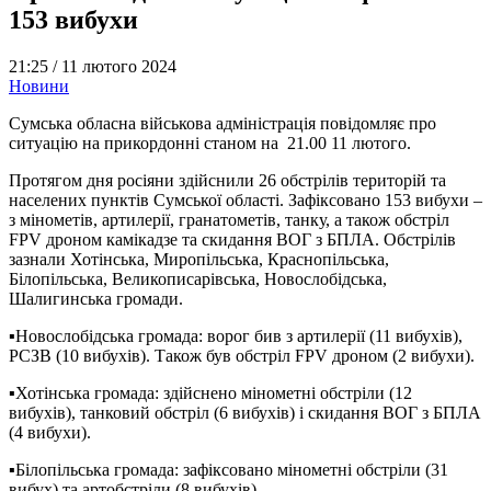
153 вибухи
21:25 /
11 лютого 2024
Новини
Сумська обласна військова адміністрація повідомляє про
ситуацію на прикордонні станом на 21.00 11 лютого.
Протягом дня росіяни здійснили 26 обстрілів територій та
населених пунктів Сумської області. Зафіксовано 153 вибухи –
з мінометів, артилерії, гранатометів, танку, а також обстріл
FPV дроном камікадзе та скидання ВОГ з БПЛА. Обстрілів
зазнали Хотінська, Миропільська, Краснопільська,
Білопільська, Великописарівська, Новослобідська,
Шалигинська громади.
▪️Новослобідська громада: ворог бив з артилерії (11 вибухів),
РСЗВ (10 вибухів). Також був обстріл FPV дроном (2 вибухи).
▪️Хотінська громада: здійснено мінометні обстріли (12
вибухів), танковий обстріл (6 вибухів) і скидання ВОГ з БПЛА
(4 вибухи).
▪️Білопільська громада: зафіксовано мінометні обстріли (31
вибух) та артобстріли (8 вибухів).