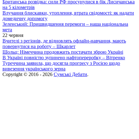
Британська розвідка: сили РФ просунулися в бік Лисичанська
на 5 кілометрів
Влучання блискавки, утоплення, втрата свідомості: як надати
домедичну допомогу
Зеленський: Пришвидшення перемоги – наша національна
мета
22 червня
Вчителі з регіонів, де відновлять офлайн-навчання, мають
повернутися на роботу – Шкарлет
Шольц: Німеччина продовжить постачати зброю Україні
В Україні повністю зупинено нафтопереробку – Вітренко
Туреччина заявила, що досягла прогресу з Росією щодо
вивезення українського зерна
Copyright © 2016 - 2026
Сумські Дебати
.