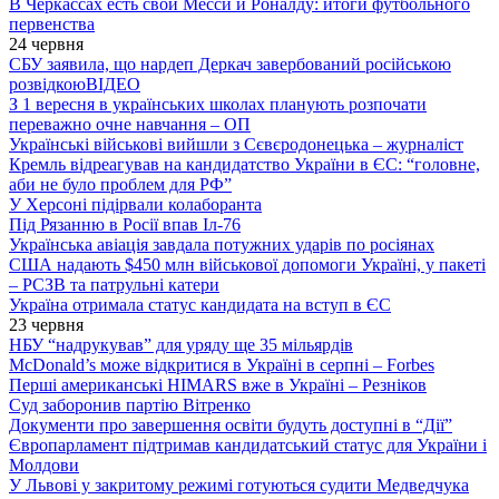
В Черкассах есть свои Месси и Роналду: итоги футбольного
первенства
24 червня
СБУ заявила, що нардеп Деркач завербований російською
розвідкою
ВІДЕО
З 1 вересня в українських школах планують розпочати
переважно очне навчання – ОП
Українські військові вийшли з Сєвєродонецька – журналіст
Кремль відреагував на кандидатство України в ЄС: “головне,
аби не було проблем для РФ”
У Херсоні підірвали колаборанта
Під Рязанню в Росії впав Іл-76
Українська авіація завдала потужних ударів по росіянах
США надають $450 млн військової допомоги Україні, у пакеті
– РСЗВ та патрульні катери
Україна отримала статус кандидата на вступ в ЄС
23 червня
НБУ “надрукував” для уряду ще 35 мільярдів
McDonald’s може відкритися в Україні в серпні – Forbes
Перші американські HIMARS вже в Україні – Резніков
Суд заборонив партію Вітренко
Документи про завершення освіти будуть доступні в “Дії”
Європарламент підтримав кандидатський статус для України і
Молдови
У Львові у закритому режимі готуються судити Медведчука