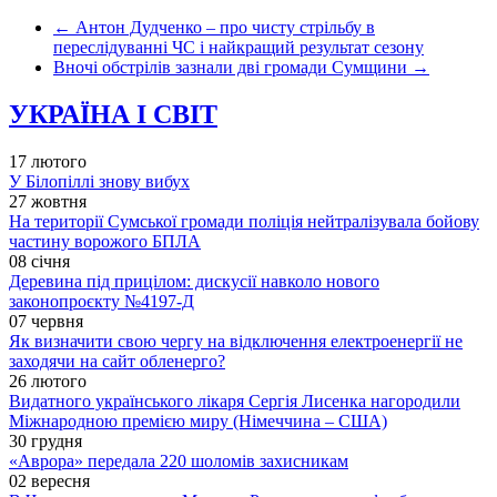
←
Антон Дудченко – про чисту стрільбу в
переслідуванні ЧС і найкращий результат сезону
Вночі обстрілів зазнали дві громади Сумщини
→
УКРАЇНА І СВІТ
17 лютого
У Білопіллі знову вибух
27 жовтня
На території Сумської громади поліція нейтралізувала бойову
частину ворожого БПЛА
08 січня
Деревина під прицілом: дискусії навколо нового
законопроєкту №4197-Д
07 червня
Як визначити свою чергу на відключення електроенергії не
заходячи на сайт обленерго?
26 лютого
Видатного українського лікаря Сергія Лисенка нагородили
Міжнародною премією миру (Німеччина – США)
30 грудня
«Аврора» передала 220 шоломів захисникам
02 вересня