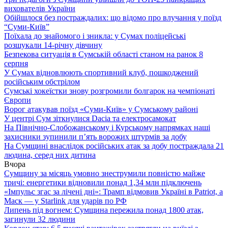
вихователів України
Обійшлося без постраждалих: що відомо про влучання у поїзд
“Суми-Київ”
Поїхала до знайомого і зникла: у Сумах поліцейські
розшукали 14-річну дівчину
Безпекова ситуація в Сумській області станом на ранок 8
серпня
У Сумах відновлюють спортивний клуб, пошкоджений
російським обстрілом
Сумські хокеїстки знову розгромили болгарок на чемпіонаті
Європи
Ворог атакував поїзд «Суми-Київ» у Сумському районі
У центрі Сум зіткнулися Dacia та електросамокат
На Північно-Слобожанському і Курському напрямках наші
захисники зупинили п’ять ворожих штурмів за добу
На Сумщині внаслідок російських атак за добу постраждала 21
людина, серед них дитина
Вчора
Сумщину за місяць умовно знеструмили повністю майже
тричі: енергетики відновили понад 1,34 млн підключень
«Імпульс згас за лічені дні»: Трамп відмовив Україні в Patriot, а
Маск — у Starlink для ударів по РФ
Липень під вогнем: Сумщина пережила понад 1800 атак,
загинули 32 людини