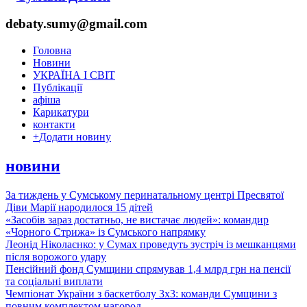
debaty.sumy@gmail.com
Головна
Новини
УКРАЇНА І СВІТ
Публікації
афіша
Карикатури
контакти
+
Додати новину
новини
За тиждень у Сумському перинатальному центрі Пресвятої
Діви Марії народилося 15 дітей
«Засобів зараз достатньо, не вистачає людей»: командир
«Чорного Стрижа» із Сумського напрямку
Леонід Ніколаєнко: у Сумах проведуть зустріч із мешканцями
після ворожого удару
Пенсійний фонд Сумщини спрямував 1,4 млрд грн на пенсії
та соціальні виплати
Чемпіонат України з баскетболу 3х3: команди Сумщини з
повним комплектом нагород