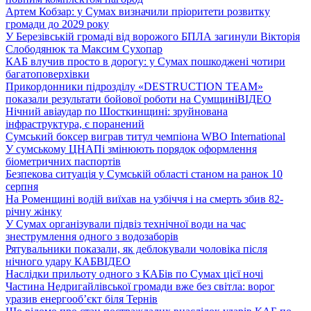
Артем Кобзар: у Сумах визначили пріоритети розвитку
громади до 2029 року
У Березівській громаді від ворожого БПЛА загинули Вікторія
Слободянюк та Максим Сухопар
КАБ влучив просто в дорогу: у Сумах пошкоджені чотири
багатоповерхівки
Прикордонники підрозділу «DESTRUCTION TEAM»
показали результати бойової роботи на Сумщині
ВІДЕО
Нічний авіаудар по Шосткинщині: зруйнована
інфраструктура, є поранений
Сумський боксер виграв титул чемпіона WBO International
У сумському ЦНАПі змінюють порядок оформлення
біометричних паспортів
Безпекова ситуація у Сумській області станом на ранок 10
серпня
На Роменщині водій виїхав на узбіччя і на смерть збив 82-
річну жінку
У Сумах організували підвіз технічної води на час
знеструмлення одного з водозаборів
Рятувальники показали, як деблокували чоловіка після
нічного удару КАБ
ВІДЕО
Наслідки прильоту одного з КАБів по Сумах цієї ночі
Частина Недригайлівської громади вже без світла: ворог
уразив енергооб’єкт біля Тернів