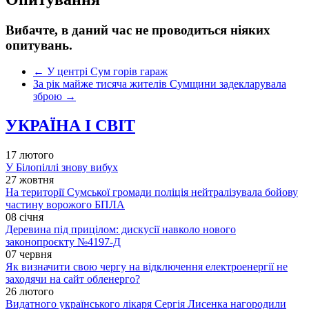
Вибачте, в даний час не проводиться ніяких
опитувань.
←
У центрі Сум горів гараж
За рік майже тисяча жителів Сумщини задекларувала
зброю
→
УКРАЇНА І СВІТ
17 лютого
У Білопіллі знову вибух
27 жовтня
На території Сумської громади поліція нейтралізувала бойову
частину ворожого БПЛА
08 січня
Деревина під прицілом: дискусії навколо нового
законопроєкту №4197-Д
07 червня
Як визначити свою чергу на відключення електроенергії не
заходячи на сайт обленерго?
26 лютого
Видатного українського лікаря Сергія Лисенка нагородили