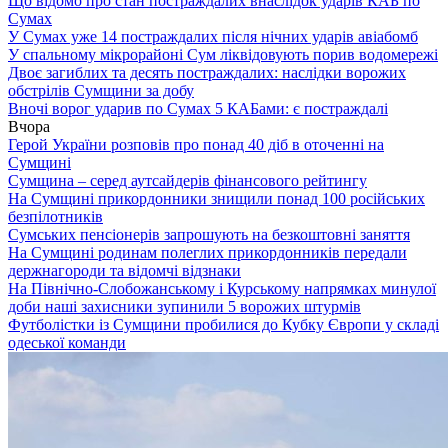
Що відомо про стан постраждалих внаслідок ударів КАБ по
Сумах
У Сумах уже 14 постраждалих після нічних ударів авіабомб
У спальному мікрорайоні Сум ліквідовують порив водомережі
Двоє загиблих та десять постраждалих: наслідки ворожих
обстрілів Сумщини за добу
Вночі ворог ударив по Сумах 5 КАБами: є постраждалі
Вчора
Герой України розповів про понад 40 діб в оточенні на
Сумщині
Сумщина – серед аутсайдерів фінансового рейтингу
На Сумщині прикордонники знищили понад 100 російських
безпілотників
Сумських пенсіонерів запрошують на безкоштовні заняття
На Сумщині родинам полеглих прикордонників передали
держнагороди та відомчі відзнаки
На Північно-Слобожанському і Курському напрямках минулої
доби наші захисники зупинили 5 ворожих штурмів
Футболістки із Сумщини пробилися до Кубку Європи у складі
одеської команди