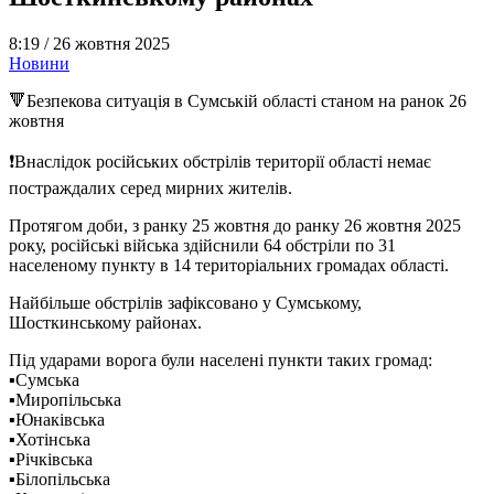
8:19 /
26 жовтня 2025
Новини
🔻Безпекова ситуація в Сумській області станом на ранок 26
жовтня
❗Внаслідок російських обстрілів території області немає
постраждалих серед мирних жителів.
Протягом доби, з ранку 25 жовтня до ранку 26 жовтня 2025
року, російські війська здійснили 64 обстріли по 31
населеному пункту в 14 територіальних громадах області.
Найбільше обстрілів зафіксовано у Сумському,
Шосткинському районах.
Під ударами ворога були населені пункти таких громад:
▪️Сумська
▪️Миропільська
▪️Юнаківська
▪️Хотінська
▪️Річківська
▪️Білопільська