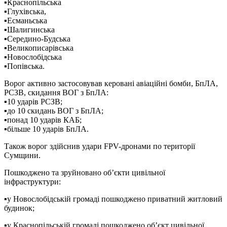
▪️Краснопільська
▪️Глухівська,
▪️Есманьська
▪️Шалигинська
▪️Середино-Будська
▪️Великописарівська
▪️Новослобідська
▪️Попівська.
Ворог активно застосовував керовані авіаційні бомби, БпЛА,
РСЗВ, скидання ВОГ з БпЛА:
▪️10 ударів РСЗВ;
▪️до 10 скидань ВОГ з БпЛА;
▪️понад 10 ударів КАБ;
▪️більше 10 ударів БпЛА.
Також ворог здійснив удари FPV-дронами по території
Сумщини.
Пошкоджено та зруйновано об’єкти цивільної
інфраструктури:
▪️у Новослобідській громаді пошкоджено приватний житловий
будинок;
▪️у Краснопільській громаді пошкоджено об’єкт цивільної