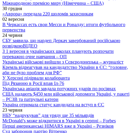
Міжнародною премією миру (Німеччина – США)
30 грудня
«Аврора» передала 220 шоломів захисникам
02 вересня
В Черкассах есть свои Месси и Роналду: итоги футбольного
первенства
24 червня
СБУ заявила, що нардеп Деркач завербований російською
розвідкою
ВІДЕО
З 1 вересня в українських школах планують розпочати
переважно очне навчання – ОП
Українські військові вийшли з Сєвєродонецька – журналіст
Кремль відреагував на кандидатство України в ЄС: “головне,
аби не було проблем для РФ”
У Херсоні підірвали колаборанта
Під Рязанню в Росії впав Іл-76
Українська авіація завдала потужних ударів по росіянах
США надають $450 млн військової допомоги Україні, у пакеті
– РСЗВ та патрульні катери
Україна отримала статус кандидата на вступ в ЄС
23 червня
НБУ “надрукував” для уряду ще 35 мільярдів
McDonald’s може відкритися в Україні в серпні – Forbes
Перші американські HIMARS вже в Україні – Резніков
Суд заборонив партію Вітренко