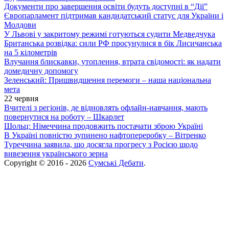
Документи про завершення освіти будуть доступні в “Дії”
Європарламент підтримав кандидатський статус для України і
Молдови
У Львові у закритому режимі готуються судити Медведчука
Британська розвідка: сили РФ просунулися в бік Лисичанська
на 5 кілометрів
Влучання блискавки, утоплення, втрата свідомості: як надати
домедичну допомогу
Зеленський: Пришвидшення перемоги – наша національна
мета
22 червня
Вчителі з регіонів, де відновлять офлайн-навчання, мають
повернутися на роботу – Шкарлет
Шольц: Німеччина продовжить постачати зброю Україні
В Україні повністю зупинено нафтопереробку – Вітренко
Туреччина заявила, що досягла прогресу з Росією щодо
вивезення українського зерна
Copyright © 2016 - 2026
Сумські Дебати
.