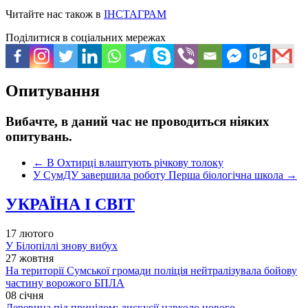
Читайте нас також в
ІНСТАГРАМ
Поділитися в соціальних мережах
Опитування
Вибачте, в даний час не проводиться ніяких
опитувань.
←
В Охтирці влаштують річкову толоку
У СумДУ завершила роботу Перша біологічна школа
→
УКРАЇНА І СВІТ
17 лютого
У Білопіллі знову вибух
27 жовтня
На території Сумської громади поліція нейтралізувала бойову
частину ворожого БПЛА
08 січня
Деревина під прицілом: дискусії навколо нового