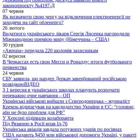
законопроєкту №4197-Д
07 червня
Як визначити свою чергу на відключення електроенергії не
заходячи на сайт обленерго?
26 лютого
Видатного українського лікаря Сергія Лисенка нагородили
Міжнародною премією миру (Німеччина – США)
30 грудня
«Аврора» передала 220 шоломів захисникам
02 вересня
В Черкассах есть свои Месси и Роналду: итоги футбольного
первенства
24 червня
СБУ заявила, що нардеп Деркач завербований російською
розвідкою
ВІДЕО
З 1 вересня в українських школах планують розпочати
переважно очне навчання – ОП
Українські військові вийшли з Сєвєродонецька – журналіст
Кремль відреагував на кандидатство України в ЄС: “головне,
аби не було проблем для РФ”
У Херсоні підірвали колаборанта
Під Рязанню в Росії впав Іл-76
Українська авіація завдала потужних ударів по росіянах
США надають $450 млн військової допомоги Україні, у пакеті