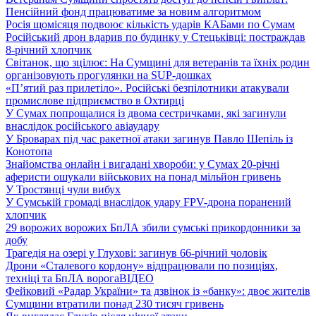
Пенсійний фонд працюватиме за новим алгоритмом
Росія щомісяця подвоює кількість ударів КАБами по Сумам
Російський дрон вдарив по будинку у Стецьківці: постраждав
8-річний хлопчик
Світанок, що зцілює: На Сумщині для ветеранів та їхніх родин
організовують прогулянки на SUP-дошках
«П’ятий раз прилетіло». Російські безпілотники атакували
промислове підприємство в Охтирці
У Сумах попрощалися із двома сестричками, які загинули
внаслідок російського авіаудару
У Броварах під час ракетної атаки загинув Павло Шепіль із
Конотопа
Знайомства онлайн і вигадані хвороби: у Сумах 20-річні
аферисти ошукали військових на понад мільйон гривень
У Тростянці чули вибух
У Сумській громаді внаслідок удару FPV-дрона поранений
хлопчик
29 ворожих ворожих БпЛА збили сумські прикордонники за
добу
Трагедія на озері у Глухові: загинув 66-річний чоловік
Дрони «Сталевого кордону» відпрацювали по позиціях,
техніці та БпЛА ворога
ВІДЕО
Фейковий «Радар України» та дзвінок із «банку»: двоє жителів
Сумщини втратили понад 230 тисяч гривень