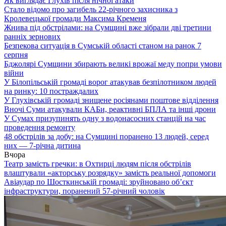
Як виглядає Глухів після нічної атаки
Стало відомо про загибель 22-річного захисника з
Кролевецької громади Максима Кременя
Жнива під обстрілами: на Сумщині вже зібрали дві третини
ранніх зернових
Безпекова ситуація в Сумській області станом на ранок 7
серпня
Бджолярі Сумщини збирають великі врожаї меду попри умови
війни
У Білопільській громаді ворог атакував безпілотником людей
на ринку: 10 постраждалих
У Глухівській громаді знищене росіянами поштове відділення
Вночі Суми атакували КАБи, реактивні БПЛА та інші дрони
У Сумах призупинять одну з водонасосних станцій на час
проведення ремонту
48 обстрілів за добу: на Сумщині поранено 13 людей, серед
них — 7-річна дитина
Вчора
Театр замість гречки: в Охтирці людям після обстрілів
влаштували «акторську розрядку» замість реальної допомоги
Авіаудар по Шосткинській громаді: зруйновано об’єкт
інфраструктури, поранений 57-річний чоловік