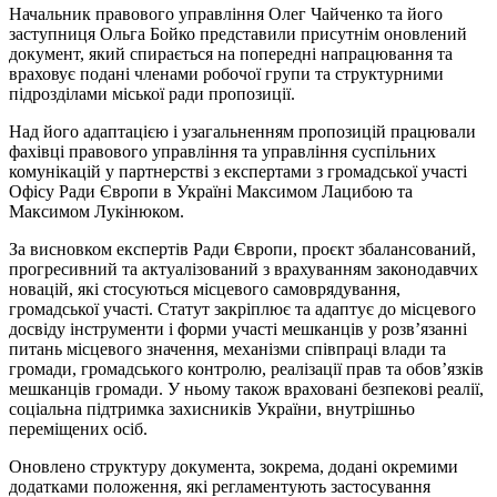
Начальник правового управління Олег Чайченко та його
заступниця Ольга Бойко представили присутнім оновлений
документ, який спирається на попередні напрацювання та
враховує подані членами робочої групи та структурними
підрозділами міської ради пропозиції.
Над його адаптацією і узагальненням пропозицій працювали
фахівці правового управління та управління суспільних
комунікацій у партнерстві з експертами з громадської участі
Офісу Ради Європи в Україні Максимом Лацибою та
Максимом Лукінюком.
За висновком експертів Ради Європи, проєкт збалансований,
прогресивний та актуалізований з врахуванням законодавчих
новацій, які стосуються місцевого самоврядування,
громадської участі. Статут закріплює та адаптує до місцевого
досвіду інструменти і форми участі мешканців у розв’язанні
питань місцевого значення, механізми співпраці влади та
громади, громадського контролю, реалізації прав та обов’язків
мешканців громади. У ньому також враховані безпекові реалії,
соціальна підтримка захисників України, внутрішньо
переміщених осіб.
Оновлено структуру документа, зокрема, додані окремими
додатками положення, які регламентують застосування