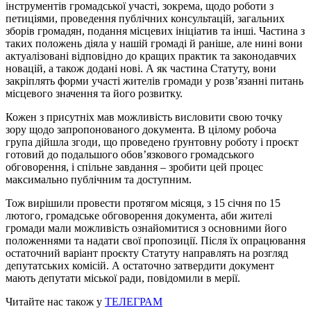
інструментів громадської участі, зокрема, щодо роботи з
петиціями, проведення публічних консультацій, загальних
зборів громадян, подання місцевих ініціатив та інші. Частина з
таких положень діяла у нашій громаді й раніше, але нині вони
актуалізовані відповідно до кращих практик та законодавчих
новацій, а також додані нові. А як частина Статуту, вони
закріплять форми участі жителів громади у розв’язанні питань
місцевого значення та його розвитку.
Кожен з присутніх мав можливість висловити свою точку
зору щодо запропонованого документа. В цілому робоча
група дійшла згоди, що проведено ґрунтовну роботу і проєкт
готовий до подальшого обов’язкового громадського
обговорення, і спільне завдання – зробити цей процес
максимально публічним та доступним.
Тож вирішили провести протягом місяця, з 15 січня по 15
лютого, громадське обговорення документа, аби жителі
громади мали можливість ознайомитися з основними його
положеннями та надати свої пропозиції. Після їх опрацювання
остаточний варіант проєкту Статуту направлять на розгляд
депутатських комісій. А остаточно затвердити документ
мають депутати міської ради, повідомили в мерії.
Читайте нас також у
ТЕЛЕГРАМ