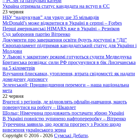
– РСЗВ та патрульні катери
Україна отримала статус кандидата на вступ в ЄС
23 червня
НБУ “надрукував” для уряду ще 35 мільярдів
McDonald’s може відкритися в Україні в серпні – Forbes
Перші американські HIMARS вже в Україні – Резніков
Суд заборонив партію Вітренко
Документи про завершення освіти будуть доступні в “Дії”
Європарламент підтримав кандидатський статус для України і
Молдови
У Львові у закритому режимі готуються судити Медведчука
Британська розвідка: сили РФ просунулися в бік Лисичанська
на 5 кілометрів
Влучання блискавки, утоплення, втрата свідомості: як надати
домедичну допомогу
Зеленський: Пришвидшення перемоги – наша національна
мета
22 червня
Вчителі з регіонів, де відновлять офлайн-навчання, мають
повернутися на роботу – Шкарлет
Шольц: Німеччина продовжить постачати зброю Україні
В Україні повністю зупинено нафтопереробку – Вітренко
Туреччина заявила, що досягла прогресу з Росією щодо
вивезення українського зерна
Copyright © 2016 - 2026
Сумські Дебати
.