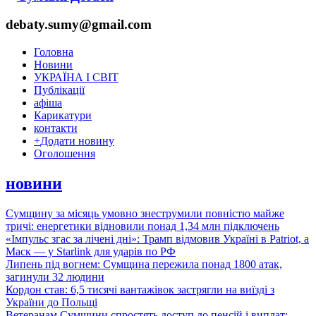
debaty.sumy@gmail.com
Головна
Новини
УКРАЇНА І СВІТ
Публікації
афіша
Карикатури
контакти
+
Додати новину
Оголошення
новини
Сумщину за місяць умовно знеструмили повністю майже
тричі: енергетики відновили понад 1,34 млн підключень
«Імпульс згас за лічені дні»: Трамп відмовив Україні в Patriot, а
Маск — у Starlink для ударів по РФ
Липень під вогнем: Сумщина пережила понад 1800 атак,
загинули 32 людини
Кордон став: 6,5 тисячі вантажівок застрягли на виїзді з
України до Польщі
Ветеранам Сумщини спростять доступ до пенсій і виплат: