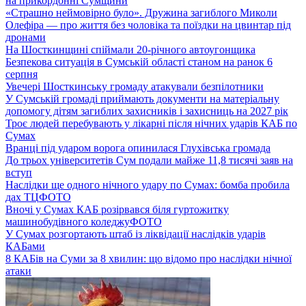
на прикордонні Сумщини
«Страшно неймовірно було». Дружина загиблого Миколи
Олефіра — про життя без чоловіка та поїздки на цвинтар під
дронами
На Шосткинщині спіймали 20-річного автоугонщика
Безпекова ситуація в Сумській області станом на ранок 6
серпня
Увечері Шосткинську громаду атакували безпілотники
У Сумській громаді приймають документи на матеріальну
допомогу дітям загиблих захисників і захисниць на 2027 рік
Троє людей перебувають у лікарні після нічних ударів КАБ по
Сумах
Вранці під ударом ворога опинилася Глухівська громада
До трьох університетів Сум подали майже 11,8 тисячі заяв на
вступ
Наслідки ще одного нічного удару по Сумах: бомба пробила
дах ТЦ
ФОТО
Вночі у Сумах КАБ розірвався біля гуртожитку
машинобудівного коледжу
ФОТО
У Сумах розгортають штаб із ліквідації наслідків ударів
КАБами
8 КАБів на Суми за 8 хвилин: що відомо про наслідки нічної
атаки