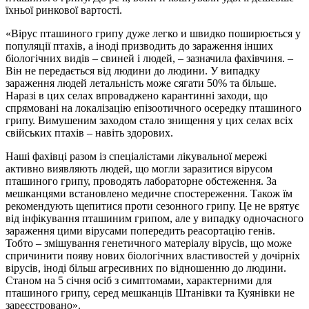
їхньої ринкової вартості.
«Вірус пташиного грипу дуже легко и швидко поширюється у
популяції птахів, а іноді призводить до зараження інших
біологічних видів – свиней і людей, – зазначила фахівчиня. –
Він не передається від людини до людини. У випадку
зараження людей летальність може сягати 50% та більше.
Наразі в цих селах впроваджено карантинні заходи, що
спрямовані на локалізацію епізоотичного осередку пташиного
грипу. Вимушеним заходом стало знищення у цих селах всіх
свійських птахів – навіть здорових.
Наші фахівці разом із спеціалістами лікувальної мережі
активно виявляють людей, що могли заразитися вірусом
пташиного грипу, проводять лабораторне обстеження. За
мешканцями встановлено медичне спостереження. Також їм
рекомендують щепитися проти сезонного грипу. Це не врятує
від інфікування пташиним грипом, але у випадку одночасного
зараження цими вірусами попередить реасортацію генів.
Тобто – змішування генетичного матеріалу вірусів, що може
спричинити появу нових біологічних властивостей у дочірніх
вірусів, іноді більш агресивних по відношенню до людини.
Станом на 5 січня осіб з симптомами, характерними для
пташиного грипу, серед мешканців Штанівки та Куянівки не
зареєстровано».