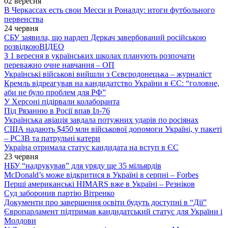
02 вересня
В Черкассах есть свои Месси и Роналду: итоги футбольного
первенства
24 червня
СБУ заявила, що нардеп Деркач завербований російською
розвідкою
ВІДЕО
З 1 вересня в українських школах планують розпочати
переважно очне навчання – ОП
Українські військові вийшли з Сєвєродонецька – журналіст
Кремль відреагував на кандидатство України в ЄС: “головне,
аби не було проблем для РФ”
У Херсоні підірвали колаборанта
Під Рязанню в Росії впав Іл-76
Українська авіація завдала потужних ударів по росіянах
США надають $450 млн військової допомоги Україні, у пакеті
– РСЗВ та патрульні катери
Україна отримала статус кандидата на вступ в ЄС
23 червня
НБУ “надрукував” для уряду ще 35 мільярдів
McDonald’s може відкритися в Україні в серпні – Forbes
Перші американські HIMARS вже в Україні – Резніков
Суд заборонив партію Вітренко
Документи про завершення освіти будуть доступні в “Дії”
Європарламент підтримав кандидатський статус для України і
Молдови