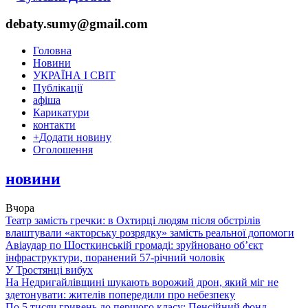
debaty.sumy@gmail.com
Головна
Новини
УКРАЇНА І СВІТ
Публікації
афіша
Карикатури
контакти
+
Додати новину
Оголошення
новини
Вчора
Театр замість гречки: в Охтирці людям після обстрілів
влаштували «акторську розрядку» замість реальної допомоги
Авіаудар по Шосткинській громаді: зруйновано об’єкт
інфраструктури, поранений 57-річний чоловік
У Тростянці вибух
На Недригайлівщині шукають ворожий дрон, який міг не
здетонувати: жителів попередили про небезпеку
По 5 тисяч гривень до першого класу: Пенсійний фонд