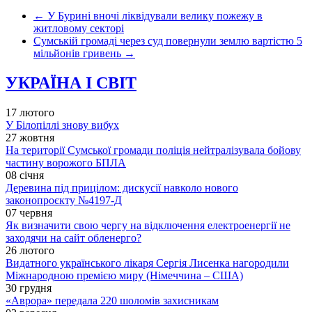
←
У Бурині вночі ліквідували велику пожежу в
житловому секторі
Сумській громаді через суд повернули землю вартістю 5
мільйонів гривень
→
УКРАЇНА І СВІТ
17 лютого
У Білопіллі знову вибух
27 жовтня
На території Сумської громади поліція нейтралізувала бойову
частину ворожого БПЛА
08 січня
Деревина під прицілом: дискусії навколо нового
законопроєкту №4197-Д
07 червня
Як визначити свою чергу на відключення електроенергії не
заходячи на сайт обленерго?
26 лютого
Видатного українського лікаря Сергія Лисенка нагородили
Міжнародною премією миру (Німеччина – США)
30 грудня
«Аврора» передала 220 шоломів захисникам