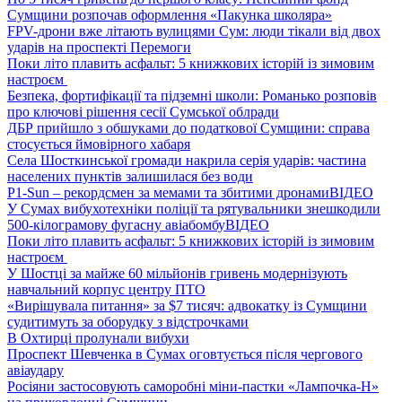
Сумщини розпочав оформлення «Пакунка школяра»
FPV-дрони вже літають вулицями Сум: люди тікали від двох
ударів на проспекті Перемоги
Поки літо плавить асфальт: 5 книжкових історій із зимовим
настроєм
Безпека, фортифікації та підземні школи: Романько розповів
про ключові рішення сесії Сумської облради
ДБР прийшло з обшуками до податкової Сумщини: справа
стосується ймовірного хабаря
Села Шосткинської громади накрила серія ударів: частина
населених пунктів залишилася без води
P1-Sun – рекордсмен за мемами та збитими дронами
ВІДЕО
У Сумах вибухотехніки поліції та рятувальники знешкодили
500-кілограмову фугасну авіабомбу
ВІДЕО
Поки літо плавить асфальт: 5 книжкових історій із зимовим
настроєм
У Шостці за майже 60 мільйонів гривень модернізують
навчальний корпус центру ПТО
«Вирішувала питання» за $7 тисяч: адвокатку із Сумщини
судитимуть за оборудку з відстрочками
В Охтирці пролунали вибухи
Проспект Шевченка в Сумах оговтується після чергового
авіаудару
Росіяни застосовують саморобні міни-пастки «Лампочка-Н»