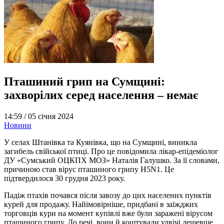
Пташиний грип на Сумщині:
захворілих серед населення – немає
14:59 /
05 січня 2024
Новини
У селах Штанівка та Куянівка, що на Сумщині, виникла
загибель свійської птиці. Про це повідомила лікар-епідеміолог
ДУ «Сумський ОЦКПХ МОЗ» Наталія Галушко. За її словами,
причиною став вірус пташиного грипу H5N1. Це
підтвердилося 30 грудня 2023 року.
Падіж птахів почався після завозу до цих населених пунктів
курей для продажу. Найімовірніше, придбані в заїжджих
торговців кури на момент купівлі вже були заражені вірусом
пташиного грипу. До речі, вони й коштували удвічі дешевше