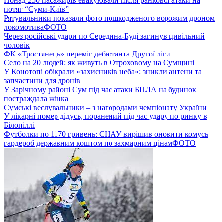
Понад 250 пасажирів евакуювали після ранкової атаки на
потяг “Суми-Київ”
Рятувальники показали фото пошкодженого ворожим дроном
локомотива
ФОТО
Через російські удари по Середина-Буді загинув цивільний
чоловік
ФК «Тростянець» переміг дебютанта Другої ліги
Село на 20 людей: як живуть в Отроховому на Сумщині
У Конотопі обікрали «захисників неба»: зникли антени та
запчастини для дронів
У Зарічному районі Сум під час атаки БПЛА на будинок
постраждала жінка
Сумські веслувальники – з нагородами чемпіонату України
У лікарні помер дідусь, поранений під час удару по ринку в
Білопіллі
Футболки по 1170 гривень: СНАУ вирішив оновити комусь
гардероб державним коштом по захмарним цінам
ФОТО