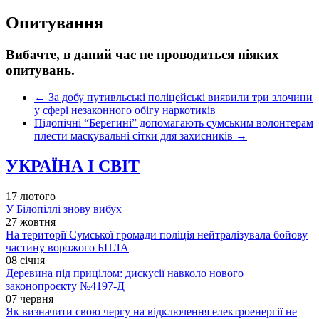
Опитування
Вибачте, в даний час не проводиться ніяких
опитувань.
←
За добу путивльські поліцейські виявили три злочини
у сфері незаконного обігу наркотиків
Підопічні “Берегині” допомагають сумським волонтерам
плести маскувальні сітки для захисників
→
УКРАЇНА І СВІТ
17 лютого
У Білопіллі знову вибух
27 жовтня
На території Сумської громади поліція нейтралізувала бойову
частину ворожого БПЛА
08 січня
Деревина під прицілом: дискусії навколо нового
законопроєкту №4197-Д
07 червня
Як визначити свою чергу на відключення електроенергії не