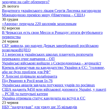
заходячи на сайт обленерго?
26 лютого
Видатного українського лікаря Сергія Лисенка нагородили
Міжнародною премією миру (Німеччина – США)
30 грудня
«Аврора» передала 220 шоломів захисникам
02 вересня
В Черкассах есть свои Месси и Роналду: итоги футбольного
первенства
24 червня
СБУ заявила, що нардеп Деркач завербований російською
розвідкою
ВІДЕО
З 1 вересня в українських школах планують розпочати
переважно очне навчання – ОП
Українські військові вийшли з Сєвєродонецька – журналіст
Кремль відреагував на кандидатство України в ЄС: “головне,
аби не було проблем для РФ”
У Херсоні підірвали колаборанта
Під Рязанню в Росії впав Іл-76
Українська авіація завдала потужних ударів по росіянах
США надають $450 млн військової допомоги Україні, у пакеті
– РСЗВ та патрульні катери
Україна отримала статус кандидата на вступ в ЄС
23 червня
НБУ “надрукував” для уряду ще 35 мільярдів