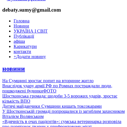
debaty.sumy@gmail.com
Головна
Новини
УКРАЇНА І СВІТ
Публікації
афіша
Карикатури
контакти
+
Додати новину
новини
На Сумщині зростає попит на вторинне житло
Внаслідок удару армії РФ по Ромнах постраждали люди,
пошкоджені будинки
ФОТО
Шосткинська громада: щодоби 3-5 ворожих ударів, зростає
кількість ВПО
Дитячі майданчики Сумщини кишать токсокарами
У Шосткинській громаді попрощалися із загиблим захисником
Віталієм Волянським
«Вдячність в очах пацієнтів»: сумська ветеринарка розповіла
про порятунок тварин у прифронтовому місті