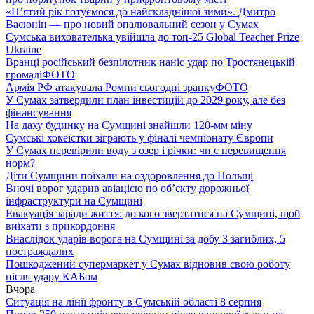
«П’ятий рік готуємося до найскладнішої зими». Дмитро
Васюнін — про новий опалювальний сезон у Сумах
Сумська вихователька увійшла до топ-25 Global Teacher Prize
Ukraine
Вранці російський безпілотник наніс удар по Тростянецькій
громаді
ФОТО
Армія РФ атакувала Ромни сьогодні зранку
ФОТО
У Сумах затвердили план інвестицій до 2029 року, але без
фінансування
На даху будинку на Сумщині знайшли 120-мм міну
Сумські хокеїстки зіграють у фіналі чемпіонату Європи
У Сумах перевірили воду з озер і річки: чи є перевищення
норм?
Діти Сумщини поїхали на оздоровлення до Польщі
Вночі ворог ударив авіацією по обʼєкту дорожньої
інфраструктури на Сумщині
Евакуація заради життя: до кого звертатися на Сумщині, щоб
виїхати з прикордоння
Внаслідок ударів ворога на Сумщині за добу 3 загиблих, 5
постраждалих
Пошкоджений супермаркет у Сумах відновив свою роботу
після удару КАБом
Вчора
Ситуація на лінії фронту в Сумській області 8 серпня