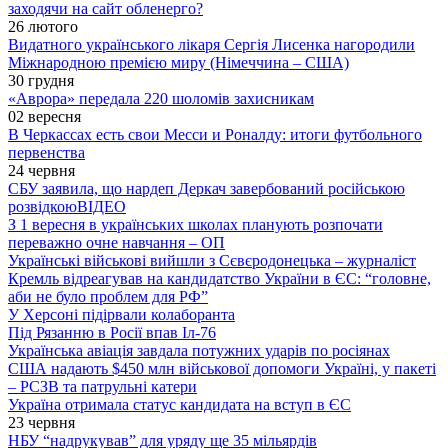
заходячи на сайт обленерго?
26 лютого
Видатного українського лікаря Сергія Лисенка нагородили
Міжнародною премією миру (Німеччина – США)
30 грудня
«Аврора» передала 220 шоломів захисникам
02 вересня
В Черкассах есть свои Месси и Роналду: итоги футбольного
первенства
24 червня
СБУ заявила, що нардеп Деркач завербований російською
розвідкою
ВІДЕО
З 1 вересня в українських школах планують розпочати
переважно очне навчання – ОП
Українські військові вийшли з Сєвєродонецька – журналіст
Кремль відреагував на кандидатство України в ЄС: “головне,
аби не було проблем для РФ”
У Херсоні підірвали колаборанта
Під Рязанню в Росії впав Іл-76
Українська авіація завдала потужних ударів по росіянах
США надають $450 млн військової допомоги Україні, у пакеті
– РСЗВ та патрульні катери
Україна отримала статус кандидата на вступ в ЄС
23 червня
НБУ “надрукував” для уряду ще 35 мільярдів