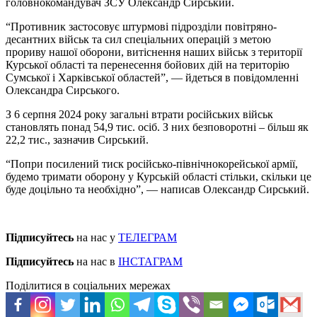
головнокомандувач ЗСУ Олександр Сирський.
“Противник застосовує штурмові підрозділи повітряно-
десантних військ та сил спеціальних операцій з метою
прориву нашої оборони, витіснення наших військ з території
Курської області та перенесення бойових дій на територію
Сумської і Харківської областей”, — йдеться в повідомленні
Олександра Сирського.
З 6 серпня 2024 року загальні втрати російських військ
становлять понад 54,9 тис. осіб. З них безповоротні – більш як
22,2 тис., зазначив Сирський.
“Попри посилений тиск російсько-північнокорейської армії,
будемо тримати оборону у Курській області стільки, скільки це
буде доцільно та необхідно”, — написав Олександр Сирський.
Підписуйтесь
на нас у
ТЕЛЕГРАМ
Підписуйтесь
на нас в
ІНСТАГРАМ
Поділитися в соціальних мережах