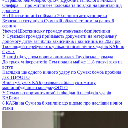
«Страшно неймовірно було». Дружина загиблого Миколи
Олефіра — про життя без чоловіка та поїздки на цвинтар під
дронами
На Шосткинщині спіймали 20-річного автоугонщика
Безпекова ситуація в Сумській області станом на ранок 6
серпня
Увечері Шосткинську громаду атакували безпілотники
У Сумській громаді приймають документи на матеріальну
допомогу дітям загиблих захисників і захисниць на 2027 рік
Троє людей перебувають у лікарні після нічних ударів КАБ по
Сумах
Вранці під ударом ворога опинилася Глухівська громада
До трьох університетів Сум подали майже 11,8 тисячі заяв на
вступ
Наслідки ще одного нічного удару по Сумах: бомба пробила
дах ТЦ
ФОТО
Вночі у Сумах КАБ розірвався біля гуртожитку
машинобудівного коледжу
ФОТО
У Сумах розгортають штаб із ліквідації наслідків ударів
КАБами
8 КАБів на Суми за 8 хвилин: що відомо про наслідки нічної
атаки