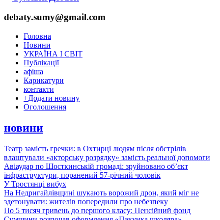
debaty.sumy@gmail.com
Головна
Новини
УКРАЇНА І СВІТ
Публікації
афіша
Карикатури
контакти
+
Додати новину
Оголошення
новини
Театр замість гречки: в Охтирці людям після обстрілів
влаштували «акторську розрядку» замість реальної допомоги
Авіаудар по Шосткинській громаді: зруйновано об’єкт
інфраструктури, поранений 57-річний чоловік
У Тростянці вибух
На Недригайлівщині шукають ворожий дрон, який міг не
здетонувати: жителів попередили про небезпеку
По 5 тисяч гривень до першого класу: Пенсійний фонд
Сумщини розпочав оформлення «Пакунка школяра»