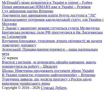
McDonald’s може відкритися в Україні в серпні – Forbes
Перші американські HIMARS вже в Україні – Резніков
Суд заборонив партію Вітренко
Документи про завершення освіти будуть доступні в “Дії”
Європарламент підтримав кандидатський статус для України і
Молдови
У Львові у закритому режимі готуються судити Медведчука
Британська розвідка: сили РФ просунулися в бік Лисичанська
на 5 кілометрів
Влучання блискавки, утоплення, втрата свідомості: як надати
домедичну допомогу
Зеленський: Пришвидшення перемоги – наша національна
мета
22 червня
Вчителі з регіонів, де відновлять офлайн-навчання, мають
повернутися на роботу – Шкарлет
Шольц: Німеччина продовжить постачати зброю Україні
В Україні повністю зупинено нафтопереробку – Вітренко
Туреччина заявила, що досягла прогресу з Росією щодо
вивезення українського зерна
Copyright © 2016 - 2026
Сумські Дебати
.