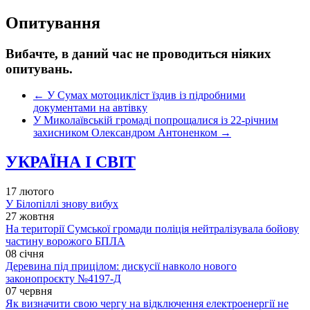
Опитування
Вибачте, в даний час не проводиться ніяких
опитувань.
←
У Сумах мотоцикліст їздив із підробними
документами на автівку
У Миколаївській громаді попрощалися із 22-річним
захисником Олександром Антоненком
→
УКРАЇНА І СВІТ
17 лютого
У Білопіллі знову вибух
27 жовтня
На території Сумської громади поліція нейтралізувала бойову
частину ворожого БПЛА
08 січня
Деревина під прицілом: дискусії навколо нового
законопроєкту №4197-Д
07 червня
Як визначити свою чергу на відключення електроенергії не