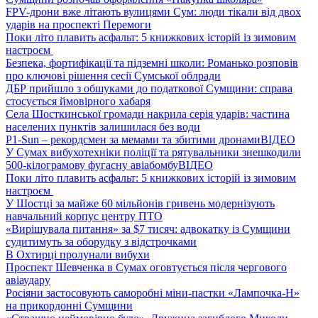
FPV-дрони вже літають вулицями Сум: люди тікали від двох
ударів на проспекті Перемоги
Поки літо плавить асфальт: 5 книжкових історій із зимовим
настроєм
Безпека, фортифікації та підземні школи: Романько розповів
про ключові рішення сесії Сумської облради
ДБР прийшло з обшуками до податкової Сумщини: справа
стосується ймовірного хабаря
Села Шосткинської громади накрила серія ударів: частина
населених пунктів залишилася без води
P1-Sun – рекордсмен за мемами та збитими дронами
ВІДЕО
У Сумах вибухотехніки поліції та рятувальники знешкодили
500-кілограмову фугасну авіабомбу
ВІДЕО
Поки літо плавить асфальт: 5 книжкових історій із зимовим
настроєм
У Шостці за майже 60 мільйонів гривень модернізують
навчальний корпус центру ПТО
«Вирішувала питання» за $7 тисяч: адвокатку із Сумщини
судитимуть за оборудку з відстрочками
В Охтирці пролунали вибухи
Проспект Шевченка в Сумах оговтується після чергового
авіаудару
Росіяни застосовують саморобні міни-пастки «Лампочка-Н»
на прикордонні Сумщини