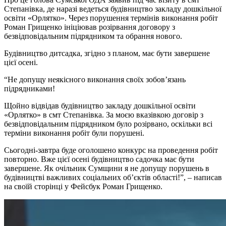
Степанівка, де наразі ведеться будівництво закладу дошкільної
освіти «Орлятко». Через порушення термінів виконання робіт
Роман Грищенко ініціював розірвання договору з
безвідповідальним підрядником та обрання нового.
Будівництво дитсадка, згідно з планом, має бути завершене
цієї осені.
“Не допущу неякісного виконання своїх зобов’язань
підрядниками!
Щойно відвідав будівництво закладу дошкільної освіти
«Орлятко» в смт Степанівка. За моєю вказівкою договір з
безвідповідальним підрядником було розірвано, оскільки всі
терміни виконання робіт були порушені.
Сьогодні-завтра буде оголошено конкурс на проведення робіт
повторно. Вже цієї осені будівництво садочка має бути
завершене. Як очільник Сумщини я не допущу порушень в
будівництві важливих соціальних об’єктів області!”, – написав
на своїй сторінці у Фейсбук Роман Грищенко.