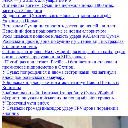
Маск — у Starlink для ударів по РФ
Липень під вогнем: Сумщина пережила понад 1800 атак,
загинули 32 людини
Кордон став: 6,5 тисячі вантажівок застрягли на виїзді з
України до Польщі
Ветеранам Сумщини спростять доступ до пенсій і виплат:
Пенсійний фонд працюватиме за новим алгоритмом
Росія щомісяця подвоює кількість ударів КАБами по Сумам
Російський дрон вдарив по будинку у Стецьківці: постраждав
8-річний хлопчик
Світанок, що зцілює: На Сумщині для ветеранів та їхніх родин
організовують прогулянки на SUP-дошках
«П’ятий раз прилетіло». Російські безпілотники атакували
промислове підприємство в Охтирці
У Сумах попрощалися із двома сестричками, які загинули
внаслідок російського авіаудару
У Броварах під час ракетної атаки загинув Павло Шепіль із
Конотопа
Знайомства онлайн і вигадані хвороби: у Сумах 20-річні
аферисти ошукали військових на понад мільйон гривень
У Тростянці чули вибух
У Сумській громаді внаслідок удару FPV-дрона поранений
хлопчик