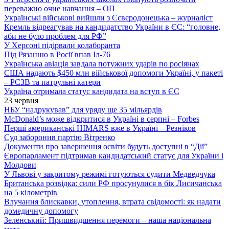
переважно очне навчання – ОП
Українські військові вийшли з Сєвєродонецька – журналіст
Кремль відреагував на кандидатство України в ЄС: “головне,
аби не було проблем для РФ”
У Херсоні підірвали колаборанта
Під Рязанню в Росії впав Іл-76
Українська авіація завдала потужних ударів по росіянах
США надають $450 млн військової допомоги Україні, у пакеті
– РСЗВ та патрульні катери
Україна отримала статус кандидата на вступ в ЄС
23 червня
НБУ “надрукував” для уряду ще 35 мільярдів
McDonald’s може відкритися в Україні в серпні – Forbes
Перші американські HIMARS вже в Україні – Резніков
Суд заборонив партію Вітренко
Документи про завершення освіти будуть доступні в “Дії”
Європарламент підтримав кандидатський статус для України і
Молдови
У Львові у закритому режимі готуються судити Медведчука
Британська розвідка: сили РФ просунулися в бік Лисичанська
на 5 кілометрів
Влучання блискавки, утоплення, втрата свідомості: як надати
домедичну допомогу
Зеленський: Пришвидшення перемоги – наша національна