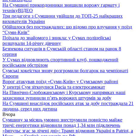
На Сумщині прикордонники знищили ворожу гармату і
техніку
ВІДЕО
Три педагоги з Сумщини увійшли до ТОП-25 найкращих
вихователів України
Обійшлося без постраждалих: що відомо про влучання у поїзд
“Суми-Київ”
Поїхала до знайомого і зникла: у Сумах поліцейські
розшукали 14-річну дівчину
Безпекова ситуація в Сумській області станом на ранок 8
серпня
У Сумах відновлюють спортивний клуб, пошкоджений
російським обстрілом
Сумські хокеїстки знову розгромили болгарок на чемпіонаті
Європи
Ворог атакував поїзд «Суми-Київ» у Сумському районі
У центрі Сум зіткнулися Dacia та електросамокат
На Північно-Слобожанському і Курському напрямках наші
захисники зупинили п’ять ворожих штурмів за добу
На Сумщині внаслідок російських атак за добу постраждала 21
людина, серед них дитина
Вчора
Сумщину за місяць умовно знеструмили повністю майже
тричі: енергетики відновили понад 1,34 млн підключень
«Імпульс згас за лічені дні»: Трамп відмовив Україні в Patriot, а