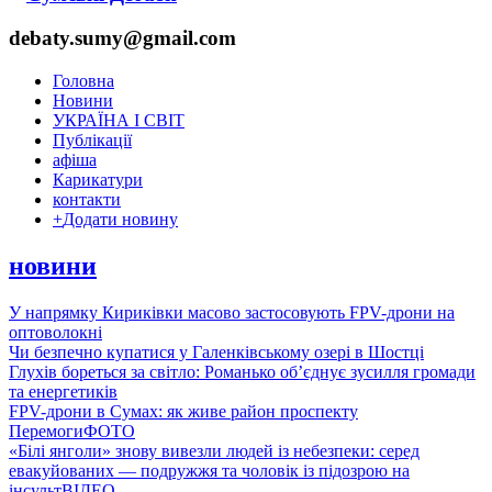
debaty.sumy@gmail.com
Головна
Новини
УКРАЇНА І СВІТ
Публікації
афіша
Карикатури
контакти
+
Додати новину
новини
У напрямку Кириківки масово застосовують FPV-дрони на
оптоволокні
Чи безпечно купатися у Галенківському озері в Шостці
Глухів бореться за світло: Романько об’єднує зусилля громади
та енергетиків
FPV-дрони в Сумах: як живе район проспекту
Перемоги
ФОТО
«Білі янголи» знову вивезли людей із небезпеки: серед
евакуйованих — подружжя та чоловік із підозрою на
інсульт
ВІДЕО