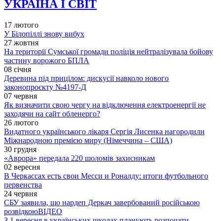
УКРАЇНА І СВІТ
17 лютого
У Білопіллі знову вибух
27 жовтня
На території Сумської громади поліція нейтралізувала бойову
частину ворожого БПЛА
08 січня
Деревина під прицілом: дискусії навколо нового
законопроєкту №4197-Д
07 червня
Як визначити свою чергу на відключення електроенергії не
заходячи на сайт обленерго?
26 лютого
Видатного українського лікаря Сергія Лисенка нагородили
Міжнародною премією миру (Німеччина – США)
30 грудня
«Аврора» передала 220 шоломів захисникам
02 вересня
В Черкассах есть свои Месси и Роналду: итоги футбольного
первенства
24 червня
СБУ заявила, що нардеп Деркач завербований російською
розвідкою
ВІДЕО
З 1 вересня в українських школах планують розпочати