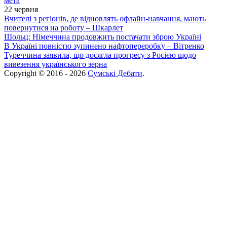
мета
22 червня
Вчителі з регіонів, де відновлять офлайн-навчання, мають
повернутися на роботу – Шкарлет
Шольц: Німеччина продовжить постачати зброю Україні
В Україні повністю зупинено нафтопереробку – Вітренко
Туреччина заявила, що досягла прогресу з Росією щодо
вивезення українського зерна
Copyright © 2016 - 2026
Сумські Дебати
.