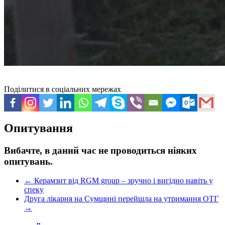
Поділитися в соціальних мережах
Опитування
Вибачте, в даний час не проводиться ніяких
опитувань.
←
Керамзит від RGM group – зручно і вигідно навіть у
спеку
Друга лікарня на Сумщині перейшла на утримання ОТГ
→