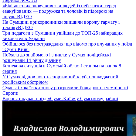
Перемоги
ФОТО
«Білі янголи» знову вивезли людей із небезпеки: серед
евакуйованих — подружжя та чоловік із підозрою на
інсульт
ВІДЕО
На Сумщині прикордонники знищили ворожу гармату і
техніку
ВІДЕО
Три педагоги з Сумщини увійшли до ТОП-25 найкращих
вихователів України
Обійшлося без постраждалих: що відомо про влучання у поїзд
“Суми-Київ”
Поїхала до знайомого і зникла: у Сумах поліцейські
розшукали 14-річну дівчину
Безпекова ситуація в Сумській області станом на ранок 8
серпня
У Сумах відновлюють спортивний клуб, пошкоджений
російським обстрілом
Сумські хокеїстки знову розгромили болгарок на чемпіонаті
Європи
Ворог атакував поїзд «Суми-Київ» у Сумському районі