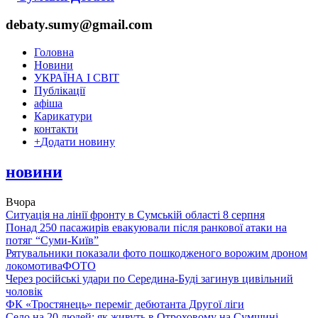
debaty.sumy@gmail.com
Головна
Новини
УКРАЇНА І СВІТ
Публікації
афіша
Карикатури
контакти
+
Додати новину
новини
Вчора
Ситуація на лінії фронту в Сумській області 8 серпня
Понад 250 пасажирів евакуювали після ранкової атаки на
потяг “Суми-Київ”
Рятувальники показали фото пошкодженого ворожим дроном
локомотива
ФОТО
Через російські удари по Середина-Буді загинув цивільний
чоловік
ФК «Тростянець» переміг дебютанта Другої ліги
Село на 20 людей: як живуть в Отроховому на Сумщині