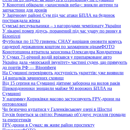
У Конотопі обікрали «захисників неба»: зникли антени та
запчастини для дронів
У Зарічному районі Сум під час атаки БПЛА на будинок
постраждала жінка
Сумські веслувальники – з нагородами чемпіонату України
У лікарні помер дідусь, поранений під час удару по ринку в
Білопіллі
Футболки по 1170 гривень: СНАУ вирішив оновити комусь
гардероб державним коштом по захмарним цінам
ФОТО
Конотопщина втратила захисника Олександра Кондратенка
У Сумах 71-річний водій врізався у припарковане авто
Україна дала «морський імунітет» частині суден, що прямують
до портів РФ — Bloomberg
На Сумщині перевіряють доступність укриттів: уже виявили
14 випадків зачинених сховищ
Від 15 серпня на Сумщині діятиме заборона на вилов раків
Прикордонники знищили майже 90 ворожих БПЛА на
Сумщині
У напрямку Кириківки масово застосовують FPV-дрони на
оптоволокні
Чи безпечно купатися у Галенківському озері в Шостці
Глухів бореться за світло: Романько об’єднує зусилля громади
та енергетиків
FPV-дрони в Сумах: як живе район проспекту