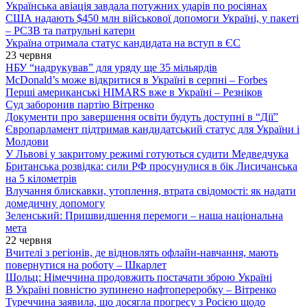
Українська авіація завдала потужних ударів по росіянах
США надають $450 млн військової допомоги Україні, у пакеті
– РСЗВ та патрульні катери
Україна отримала статус кандидата на вступ в ЄС
23 червня
НБУ “надрукував” для уряду ще 35 мільярдів
McDonald’s може відкритися в Україні в серпні – Forbes
Перші американські HIMARS вже в Україні – Резніков
Суд заборонив партію Вітренко
Документи про завершення освіти будуть доступні в “Дії”
Європарламент підтримав кандидатський статус для України і
Молдови
У Львові у закритому режимі готуються судити Медведчука
Британська розвідка: сили РФ просунулися в бік Лисичанська
на 5 кілометрів
Влучання блискавки, утоплення, втрата свідомості: як надати
домедичну допомогу
Зеленський: Пришвидшення перемоги – наша національна
мета
22 червня
Вчителі з регіонів, де відновлять офлайн-навчання, мають
повернутися на роботу – Шкарлет
Шольц: Німеччина продовжить постачати зброю Україні
В Україні повністю зупинено нафтопереробку – Вітренко
Туреччина заявила, що досягла прогресу з Росією щодо