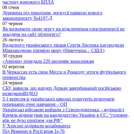
частину ворожого БПЛА
08 січня
Деревина під прицілом: дискусії навколо нового
законопроєкту №4197-Д
07 червня
Як визначити свою чергу на відключення електроенергії не
заходячи на сайт обленерго?
26 лютого
Видатного українського лікаря Сергія Лисенка нагородили
Міжнародною премією миру (Німеччина – США)
30 грудня
«Аврора» передала 220 шоломів захисникам
02 вересня
В Черкассах есть свои Месси и Роналду: итоги футбольного
первенства
24 червня
СБУ заявила, що нардеп Деркач завербований російською
розвідкою
ВІДЕО
З 1 вересня в українських школах планують розпочати
переважно очне навчання – ОП
Українські військові вийшли з Сєвєродонецька – журналіст
Кремль відреагував на кандидатство України в ЄС: “головне,
аби не було проблем для РФ”
У Херсоні підірвали колаборанта
Під Рязанню в Росії впав Іл-76