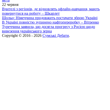
мета
22 червня
Вчителі з регіонів, де відновлять офлайн-навчання, мають
повернутися на роботу – Шкарлет
Шольц: Німеччина продовжить постачати зброю Україні
В Україні повністю зупинено нафтопереробку – Вітренко
Туреччина заявила, що досягла прогресу з Росією щодо
вивезення українського зерна
Copyright © 2016 - 2026
Сумські Дебати
.