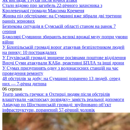
Як виглядає Глухів після нічної атаки
Стало відомо про загибель 22-річного захисника з
Кролевецької громади Максима Кременя
Жнива під обстрілами: на Сумщині вже зібрали дві третини
ранніх зернових
Безпекова ситуація в Сумській області станом на ранок 7
серпня
Бджолярі Сумщини збирають великі врожаї меду попри умови
війни
У Білопільській громаді ворог атакував безпілотником людей
на ринку: 10 постраждалих
У Глухівській громаді знищене росіянами поштове відділення
Вночі Суми атакували КАБи, реактивні БПЛА та інші дрони
У Сумах призупинять одну з водонасосних станцій на час
проведення ремонту
48 обстрілів за добу: на Сумщині поранено 13 людей, серед
них — 7-річна дитина
06 серпня
Театр замість гречки: в Охтирці людям після обстрілів
влаштували «акторську розрядку» замість реальної допомоги
Авіаудар по Шосткинській громаді: зруйновано об’єкт
інфраструктури, поранений 57-річний чоловік