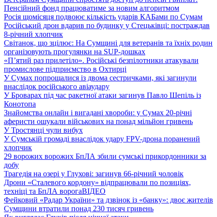
Пенсійний фонд працюватиме за новим алгоритмом
Росія щомісяця подвоює кількість ударів КАБами по Сумам
Російський дрон вдарив по будинку у Стецьківці: постраждав
8-річний хлопчик
Світанок, що зцілює: На Сумщині для ветеранів та їхніх родин
організовують прогулянки на SUP-дошках
«П’ятий раз прилетіло». Російські безпілотники атакували
промислове підприємство в Охтирці
У Сумах попрощалися із двома сестричками, які загинули
внаслідок російського авіаудару
У Броварах під час ракетної атаки загинув Павло Шепіль із
Конотопа
Знайомства онлайн і вигадані хвороби: у Сумах 20-річні
аферисти ошукали військових на понад мільйон гривень
У Тростянці чули вибух
У Сумській громаді внаслідок удару FPV-дрона поранений
хлопчик
29 ворожих ворожих БпЛА збили сумські прикордонники за
добу
Трагедія на озері у Глухові: загинув 66-річний чоловік
Дрони «Сталевого кордону» відпрацювали по позиціях,
техніці та БпЛА ворога
ВІДЕО
Фейковий «Радар України» та дзвінок із «банку»: двоє жителів
Сумщини втратили понад 230 тисяч гривень