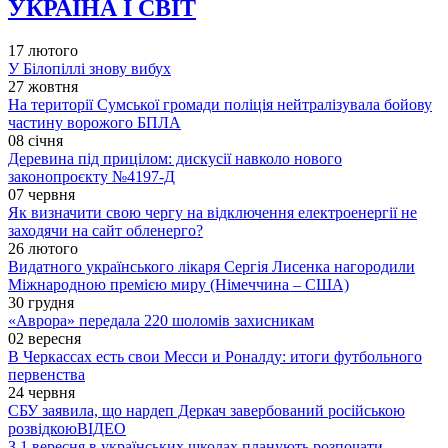
УКРАЇНА І СВІТ
17 лютого
У Білопіллі знову вибух
27 жовтня
На території Сумської громади поліція нейтралізувала бойову
частину ворожого БПЛА
08 січня
Деревина під прицілом: дискусії навколо нового
законопроєкту №4197-Д
07 червня
Як визначити свою чергу на відключення електроенергії не
заходячи на сайт обленерго?
26 лютого
Видатного українського лікаря Сергія Лисенка нагородили
Міжнародною премією миру (Німеччина – США)
30 грудня
«Аврора» передала 220 шоломів захисникам
02 вересня
В Черкассах есть свои Месси и Роналду: итоги футбольного
первенства
24 червня
СБУ заявила, що нардеп Деркач завербований російською
розвідкою
ВІДЕО
З 1 вересня в українських школах планують розпочати