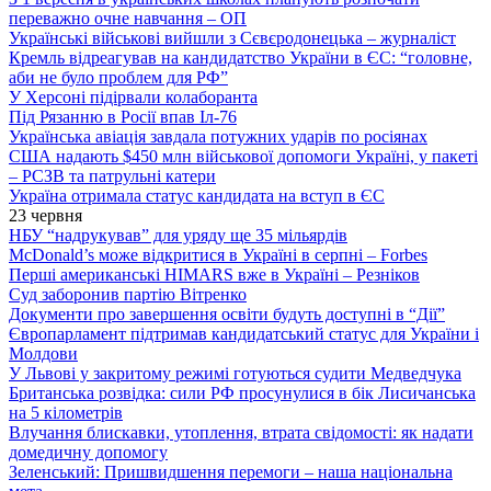
переважно очне навчання – ОП
Українські військові вийшли з Сєвєродонецька – журналіст
Кремль відреагував на кандидатство України в ЄС: “головне,
аби не було проблем для РФ”
У Херсоні підірвали колаборанта
Під Рязанню в Росії впав Іл-76
Українська авіація завдала потужних ударів по росіянах
США надають $450 млн військової допомоги Україні, у пакеті
– РСЗВ та патрульні катери
Україна отримала статус кандидата на вступ в ЄС
23 червня
НБУ “надрукував” для уряду ще 35 мільярдів
McDonald’s може відкритися в Україні в серпні – Forbes
Перші американські HIMARS вже в Україні – Резніков
Суд заборонив партію Вітренко
Документи про завершення освіти будуть доступні в “Дії”
Європарламент підтримав кандидатський статус для України і
Молдови
У Львові у закритому режимі готуються судити Медведчука
Британська розвідка: сили РФ просунулися в бік Лисичанська
на 5 кілометрів
Влучання блискавки, утоплення, втрата свідомості: як надати
домедичну допомогу
Зеленський: Пришвидшення перемоги – наша національна