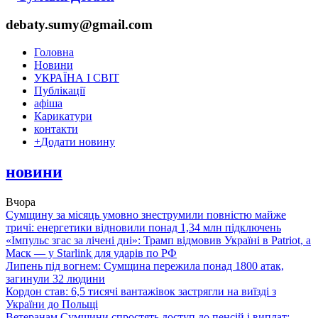
debaty.sumy@gmail.com
Головна
Новини
УКРАЇНА І СВІТ
Публікації
афіша
Карикатури
контакти
+
Додати новину
новини
Вчора
Сумщину за місяць умовно знеструмили повністю майже
тричі: енергетики відновили понад 1,34 млн підключень
«Імпульс згас за лічені дні»: Трамп відмовив Україні в Patriot, а
Маск — у Starlink для ударів по РФ
Липень під вогнем: Сумщина пережила понад 1800 атак,
загинули 32 людини
Кордон став: 6,5 тисячі вантажівок застрягли на виїзді з
України до Польщі
Ветеранам Сумщини спростять доступ до пенсій і виплат: