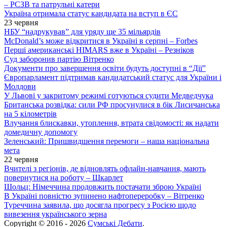
– РСЗВ та патрульні катери
Україна отримала статус кандидата на вступ в ЄС
23 червня
НБУ “надрукував” для уряду ще 35 мільярдів
McDonald’s може відкритися в Україні в серпні – Forbes
Перші американські HIMARS вже в Україні – Резніков
Суд заборонив партію Вітренко
Документи про завершення освіти будуть доступні в “Дії”
Європарламент підтримав кандидатський статус для України і
Молдови
У Львові у закритому режимі готуються судити Медведчука
Британська розвідка: сили РФ просунулися в бік Лисичанська
на 5 кілометрів
Влучання блискавки, утоплення, втрата свідомості: як надати
домедичну допомогу
Зеленський: Пришвидшення перемоги – наша національна
мета
22 червня
Вчителі з регіонів, де відновлять офлайн-навчання, мають
повернутися на роботу – Шкарлет
Шольц: Німеччина продовжить постачати зброю Україні
В Україні повністю зупинено нафтопереробку – Вітренко
Туреччина заявила, що досягла прогресу з Росією щодо
вивезення українського зерна
Copyright © 2016 - 2026
Сумські Дебати
.