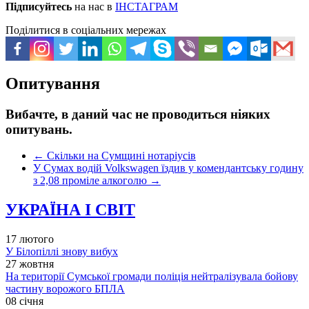
Підписуйтесь
на нас в
ІНСТАГРАМ
Поділитися в соціальних мережах
Опитування
Вибачте, в даний час не проводиться ніяких
опитувань.
←
Скільки на Сумщині нотаріусів
У Сумах водій Volkswagen їздив у комендантську годину
з 2,08 проміле алкоголю
→
УКРАЇНА І СВІТ
17 лютого
У Білопіллі знову вибух
27 жовтня
На території Сумської громади поліція нейтралізувала бойову
частину ворожого БПЛА
08 січня