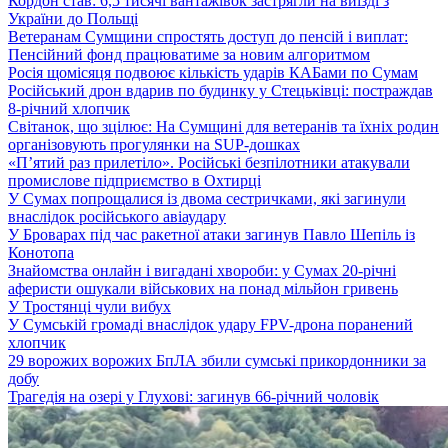
Кордон став: 6,5 тисячі вантажівок застрягли на виїзді з
України до Польщі
Ветеранам Сумщини спростять доступ до пенсій і виплат:
Пенсійний фонд працюватиме за новим алгоритмом
Росія щомісяця подвоює кількість ударів КАБами по Сумам
Російський дрон вдарив по будинку у Стецьківці: постраждав
8-річний хлопчик
Світанок, що зцілює: На Сумщині для ветеранів та їхніх родин
організовують прогулянки на SUP-дошках
«П’ятий раз прилетіло». Російські безпілотники атакували
промислове підприємство в Охтирці
У Сумах попрощалися із двома сестричками, які загинули
внаслідок російського авіаудару
У Броварах під час ракетної атаки загинув Павло Шепіль із
Конотопа
Знайомства онлайн і вигадані хвороби: у Сумах 20-річні
аферисти ошукали військових на понад мільйон гривень
У Тростянці чули вибух
У Сумській громаді внаслідок удару FPV-дрона поранений
хлопчик
29 ворожих ворожих БпЛА збили сумські прикордонники за
добу
Трагедія на озері у Глухові: загинув 66-річний чоловік