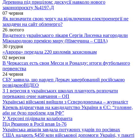
Деревина під прицілом: дискусії навколо нового
законопроєкту №4197-Д
07 червня
Як визначити свою чергу на відключення електроенергії не
заходячи на сайт обленерго?
26 лютого
Видатного українського лікаря Сергія Лисенка нагородили
Міжнародною премією миру (Німеччина – США)
30 грудня
«Аврора» передала 220 шоломів захисникам
02 вересня
В Черкассах есть свои Месси и Роналду: итоги футбольного
первенства
24 червня
СБУ заявила, що нардеп Деркач завербований російською
розвідкою
ВІДЕО
З 1 вересня в українських школах планують розпочати
переважно очне навчання – ОП
Українські військові вийшли з Сєвєродонецька – журналіст
Кремль відреагував на кандидатство України в ЄС: “головне,
аби не було проблем для РФ”
У Херсоні підірвали колаборанта
Під Рязанню в Росії впав Іл-76
Українська авіація завдала потужних ударів по росіянах
США надають $450 млн військової допомоги Україні, у пакеті