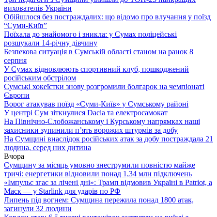
вихователів України
Обійшлося без постраждалих: що відомо про влучання у поїзд
“Суми-Київ”
Поїхала до знайомого і зникла: у Сумах поліцейські
розшукали 14-річну дівчину
Безпекова ситуація в Сумській області станом на ранок 8
серпня
У Сумах відновлюють спортивний клуб, пошкоджений
російським обстрілом
Сумські хокеїстки знову розгромили болгарок на чемпіонаті
Європи
Ворог атакував поїзд «Суми-Київ» у Сумському районі
У центрі Сум зіткнулися Dacia та електросамокат
На Північно-Слобожанському і Курському напрямках наші
захисники зупинили п’ять ворожих штурмів за добу
На Сумщині внаслідок російських атак за добу постраждала 21
людина, серед них дитина
Вчора
Сумщину за місяць умовно знеструмили повністю майже
тричі: енергетики відновили понад 1,34 млн підключень
«Імпульс згас за лічені дні»: Трамп відмовив Україні в Patriot, а
Маск — у Starlink для ударів по РФ
Липень під вогнем: Сумщина пережила понад 1800 атак,
загинули 32 людини