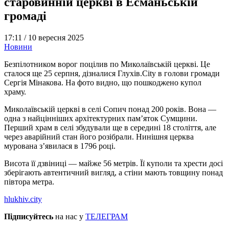
старовинній церкві в Есманьській
громаді
17:11 /
10 вересня 2025
Новини
Безпілотником ворог поцілив по Миколаївській церкві. Це
сталося ще 25 серпня, дізналися Глухів.City в голови громади
Сергія Мінакова. На фото видно, що пошкоджено купол
храму.
Миколаївській церкві в селі Сопич понад 200 років. Вона —
одна з найцінніших архітектурних пам’яток Сумщини.
Перший храм в селі збудували ще в середині 18 століття, але
через аварійний стан його розібрали. Нинішня церква
мурована з’явилася в 1796 році.
Висота її дзвіниці — майже 56 метрів. Її куполи та хрести досі
зберігають автентичний вигляд, а стіни мають товщину понад
півтора метра.
hlukhiv.city
Підписуйтесь
на нас у
ТЕЛЕГРАМ