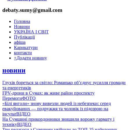
debaty.sumy@gmail.com
Головна
Новини
УКРАЇНА І СВІТ
Публікації
афіша
Карикатури
контакти
+
Додати новину
новини
Глухів бореться за світло: Романько об’єднує зусилля громади
та енергетиків
FPV-дрони в Сумах: як живе район проспекту
Перемоги
ФОТО
«Білі янголи» знову вивезли людей із небезпеки: серед
евакуйованих — подружжя та чоловік із підозрою на
інсульт
ВІДЕО
На Сумщині прикордонники знищили ворожу гармату і
техніку
ВІДЕО
Три педагоги з Сумщини увійшли до ТОП-25 найкращих