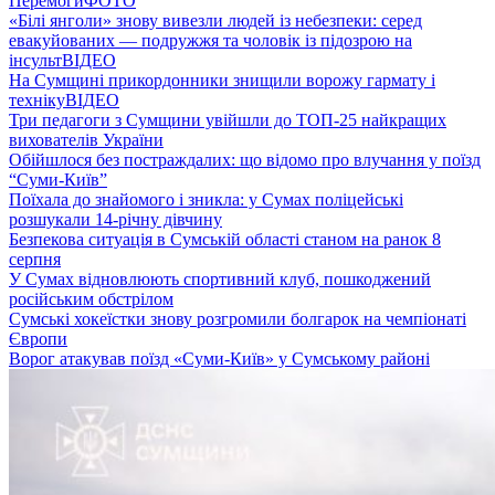
Перемоги
ФОТО
«Білі янголи» знову вивезли людей із небезпеки: серед
евакуйованих — подружжя та чоловік із підозрою на
інсульт
ВІДЕО
На Сумщині прикордонники знищили ворожу гармату і
техніку
ВІДЕО
Три педагоги з Сумщини увійшли до ТОП-25 найкращих
вихователів України
Обійшлося без постраждалих: що відомо про влучання у поїзд
“Суми-Київ”
Поїхала до знайомого і зникла: у Сумах поліцейські
розшукали 14-річну дівчину
Безпекова ситуація в Сумській області станом на ранок 8
серпня
У Сумах відновлюють спортивний клуб, пошкоджений
російським обстрілом
Сумські хокеїстки знову розгромили болгарок на чемпіонаті
Європи
Ворог атакував поїзд «Суми-Київ» у Сумському районі