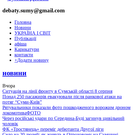
debaty.sumy@gmail.com
Головна
Новини
УКРАЇНА І СВІТ
Публікації
афіша
Карикатури
контакти
+
Додати новину
новини
Вчора
Ситуація на лінії фронту в Сумській області 8 серпня
Понад 250 пасажирів евакуювали після ранкової атаки на
потяг “Суми-Київ”
Рятувальники показали фото пошкодженого ворожим дроном
локомотива
ФОТО
Через російські удари по Середина-Буді загинув цивільний
чоловік
ФК «Тростянець» переміг дебютанта Другої ліги
Село на 20 людей: як живуть в Отроховому на Сумщині