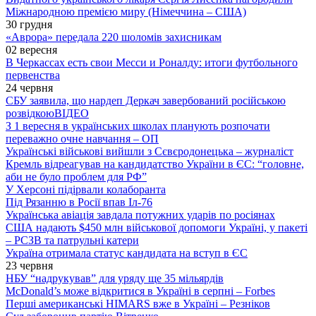
Міжнародною премією миру (Німеччина – США)
30 грудня
«Аврора» передала 220 шоломів захисникам
02 вересня
В Черкассах есть свои Месси и Роналду: итоги футбольного
первенства
24 червня
СБУ заявила, що нардеп Деркач завербований російською
розвідкою
ВІДЕО
З 1 вересня в українських школах планують розпочати
переважно очне навчання – ОП
Українські військові вийшли з Сєвєродонецька – журналіст
Кремль відреагував на кандидатство України в ЄС: “головне,
аби не було проблем для РФ”
У Херсоні підірвали колаборанта
Під Рязанню в Росії впав Іл-76
Українська авіація завдала потужних ударів по росіянах
США надають $450 млн військової допомоги Україні, у пакеті
– РСЗВ та патрульні катери
Україна отримала статус кандидата на вступ в ЄС
23 червня
НБУ “надрукував” для уряду ще 35 мільярдів
McDonald’s може відкритися в Україні в серпні – Forbes
Перші американські HIMARS вже в Україні – Резніков