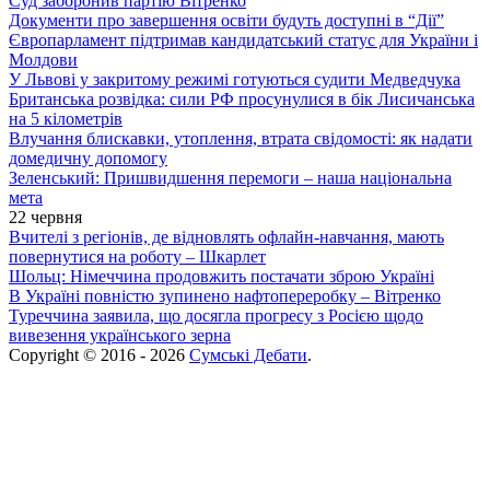
Суд заборонив партію Вітренко
Документи про завершення освіти будуть доступні в “Дії”
Європарламент підтримав кандидатський статус для України і
Молдови
У Львові у закритому режимі готуються судити Медведчука
Британська розвідка: сили РФ просунулися в бік Лисичанська
на 5 кілометрів
Влучання блискавки, утоплення, втрата свідомості: як надати
домедичну допомогу
Зеленський: Пришвидшення перемоги – наша національна
мета
22 червня
Вчителі з регіонів, де відновлять офлайн-навчання, мають
повернутися на роботу – Шкарлет
Шольц: Німеччина продовжить постачати зброю Україні
В Україні повністю зупинено нафтопереробку – Вітренко
Туреччина заявила, що досягла прогресу з Росією щодо
вивезення українського зерна
Copyright © 2016 - 2026
Сумські Дебати
.