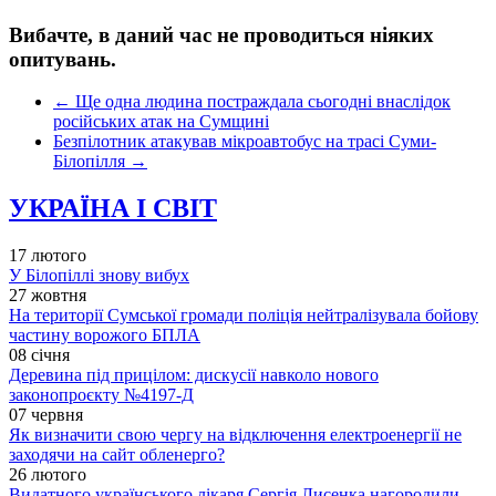
Вибачте, в даний час не проводиться ніяких
опитувань.
←
Ще одна людина постраждала сьогодні внаслідок
російських атак на Сумщині
Безпілотник атакував мікроавтобус на трасі Суми-
Білопілля
→
УКРАЇНА І СВІТ
17 лютого
У Білопіллі знову вибух
27 жовтня
На території Сумської громади поліція нейтралізувала бойову
частину ворожого БПЛА
08 січня
Деревина під прицілом: дискусії навколо нового
законопроєкту №4197-Д
07 червня
Як визначити свою чергу на відключення електроенергії не
заходячи на сайт обленерго?
26 лютого
Видатного українського лікаря Сергія Лисенка нагородили