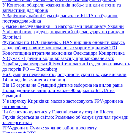
У Конотопі обікрали «захисників неба»: зникли антени та
запчастини для дронів
У Зарічному районі Сум під час атаки БПЛА на будинок
постраждала жінка
Сумські веслувальники – з нагородами чемпіонату України
У лікарні помер дідусь, поранений під час удару по ринку в
Білопіллі
Футболки по 1170 гривень: СНАУ вирішив оновити комусь
гардероб державним коштом по захмарним цінам
ФОТО
Конотопщина втратила захисника Олександра Кондратенка
У Сумах 71-річний водій врізався у припарковане авто
Україна дала «морський імунітет» частині суден, що прямують
до портів РФ — Bloomberg
На Сумщині перевіряють доступність укриттів: уже виявили
14 випадків зачинених сховищ
Від 15 серпня на Сумщині діятиме заборона на вилов раків
Прикордонники знищили майже 90 ворожих БПЛА на
Сумщині
У напрямку Кириківки масово застосовують FPV-дрони на
оптоволокні
Чи безпечно купатися у Галенківському озері в Шостці
Глухів бореться за світло: Романько об’єднує зусилля громади
та енергетиків
FPV-дрони в Сумах: як живе район проспекту