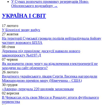
У Сумах розпочато промивку резервуарів Ново-
Оболонського водозабору
→
УКРАЇНА І СВІТ
17 лютого
У Білопіллі знову вибух
27 жовтня
На території Сумської громади поліція нейтралізувала бойову
частину ворожого БПЛА
08 січня
Деревина під прицілом: дискусії навколо нового
законопроєкту №4197-Д
07 червня
Як визначити свою чергу на відключення електроенергії не
заходячи на сайт обленерго?
26 лютого
Видатного українського лікаря Сергія Лисенка нагородили
Міжнародною премією миру (Німеччина – США)
30 грудня
«Аврора» передала 220 шоломів захисникам
02 вересня
В Черкассах есть свои Месси и Роналду: итоги футбольного
первенства