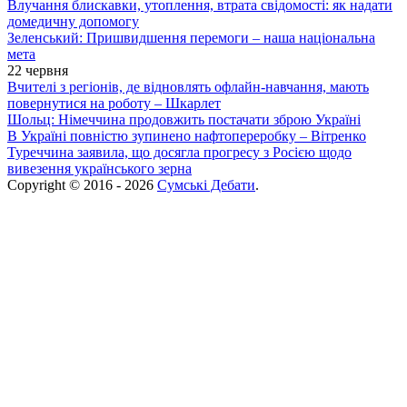
Влучання блискавки, утоплення, втрата свідомості: як надати
домедичну допомогу
Зеленський: Пришвидшення перемоги – наша національна
мета
22 червня
Вчителі з регіонів, де відновлять офлайн-навчання, мають
повернутися на роботу – Шкарлет
Шольц: Німеччина продовжить постачати зброю Україні
В Україні повністю зупинено нафтопереробку – Вітренко
Туреччина заявила, що досягла прогресу з Росією щодо
вивезення українського зерна
Copyright © 2016 - 2026
Сумські Дебати
.