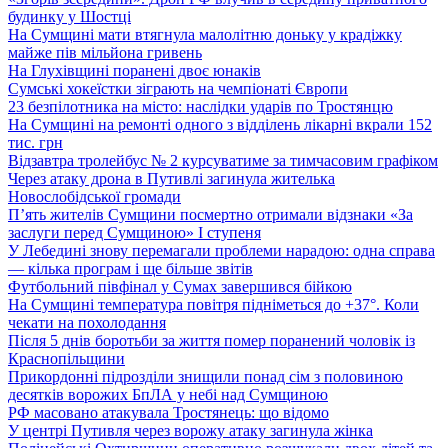
будинку у Шостці
На Сумщині мати втягнула малолітню доньку у крадіжку
майже пів мільйона гривень
На Глухівщині поранені двоє юнаків
Сумські хокеїстки зіграють на чемпіонаті Європи
23 безпілотника на місто: наслідки ударів по Тростянцю
На Сумщині на ремонті одного з відділень лікарні вкрали 152
тис. грн
Відзавтра тролейбус № 2 курсуватиме за тимчасовим графіком
Через атаку дрона в Путивлі загинула жителька
Новослобідської громади
П’ять жителів Сумщини посмертно отримали відзнаки «За
заслуги перед Сумщиною» І ступеня
У Лебедині знову перемагали проблеми нарадою: одна справа
— кілька програм і ще більше звітів
Футбольний півфінал у Сумах завершився бійкою
На Сумщині температура повітря підніметься до +37°. Коли
чекати на похолодання
Після 5 днів боротьби за життя помер поранений чоловік із
Краснопільщини
Прикордонні підрозділи знищили понад сім з половиною
десятків ворожих БпЛА у небі над Сумщиною
РФ масовано атакувала Тростянець: що відомо
У центрі Путивля через ворожу атаку загинула жінка