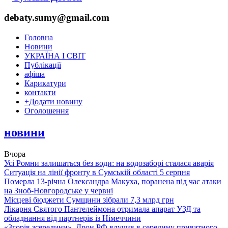
debaty.sumy@gmail.com
Головна
Новини
УКРАЇНА І СВІТ
Публікації
афіша
Карикатури
контакти
+
Додати новину
Оголошення
новини
Вчора
Усі Ромни залишаться без води: на водозаборі сталася аварія
Ситуація на лінії фронту в Сумській області 5 серпня
Померла 13-річна Олександра Макуха, поранена під час атаки
на Зноб-Новгородське у червні
Місцеві бюджети Сумщини зібрали 7,3 млрд грн
Лікарня Святого Пантелеймона отримала апарат УЗД та
обладнання від партнерів із Німеччини
«Згорів зсередини». Дрон РФ влучив в середину приватного