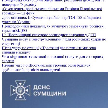
Поліцейські Охтирщини оперативно розшукали двох дітей та
повернули їх додому
«Захоплення» російськими військами Рижівки Білопільської
громади — це фейк
Двоє освітянок із Сумщини увійшли до ТОП-50 найкращих
учителів України
Прикордонники показали, як змушують замовкнути російські
гармати
ВІДЕО
На Шосткинщині електровелосипедист потрапив у ДТП
Сумщина знову зі знеструмленнями після російських ударів по
енергетиці
Після удару по станції у Тростянці два потяги тимчасово
змінили маршрут
Чим відрізняються активні та пасивні стилуси для сенсорних
екранів
Нічний удар по Шосткинській громаді: один будинок
зруйнований, ще вісім пошкоджені