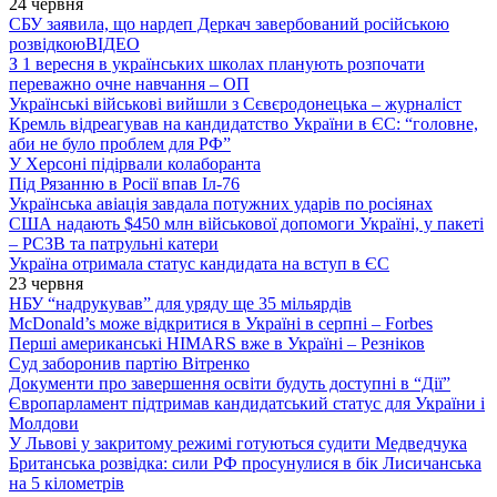
24 червня
СБУ заявила, що нардеп Деркач завербований російською
розвідкою
ВІДЕО
З 1 вересня в українських школах планують розпочати
переважно очне навчання – ОП
Українські військові вийшли з Сєвєродонецька – журналіст
Кремль відреагував на кандидатство України в ЄС: “головне,
аби не було проблем для РФ”
У Херсоні підірвали колаборанта
Під Рязанню в Росії впав Іл-76
Українська авіація завдала потужних ударів по росіянах
США надають $450 млн військової допомоги Україні, у пакеті
– РСЗВ та патрульні катери
Україна отримала статус кандидата на вступ в ЄС
23 червня
НБУ “надрукував” для уряду ще 35 мільярдів
McDonald’s може відкритися в Україні в серпні – Forbes
Перші американські HIMARS вже в Україні – Резніков
Суд заборонив партію Вітренко
Документи про завершення освіти будуть доступні в “Дії”
Європарламент підтримав кандидатський статус для України і
Молдови
У Львові у закритому режимі готуються судити Медведчука
Британська розвідка: сили РФ просунулися в бік Лисичанська
на 5 кілометрів