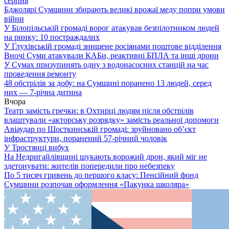
серпня
Бджолярі Сумщини збирають великі врожаї меду попри умови
війни
У Білопільській громаді ворог атакував безпілотником людей
на ринку: 10 постраждалих
У Глухівській громаді знищене росіянами поштове відділення
Вночі Суми атакували КАБи, реактивні БПЛА та інші дрони
У Сумах призупинять одну з водонасосних станцій на час
проведення ремонту
48 обстрілів за добу: на Сумщині поранено 13 людей, серед
них — 7-річна дитина
Вчора
Театр замість гречки: в Охтирці людям після обстрілів
влаштували «акторську розрядку» замість реальної допомоги
Авіаудар по Шосткинській громаді: зруйновано об’єкт
інфраструктури, поранений 57-річний чоловік
У Тростянці вибух
На Недригайлівщині шукають ворожий дрон, який міг не
здетонувати: жителів попередили про небезпеку
По 5 тисяч гривень до першого класу: Пенсійний фонд
Сумщини розпочав оформлення «Пакунка школяра»