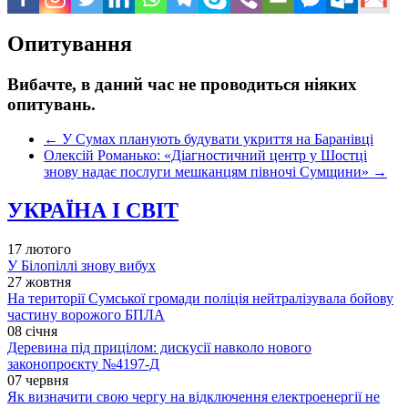
Опитування
Вибачте, в даний час не проводиться ніяких
опитувань.
←
У Сумах планують будувати укриття на Баранівці
Олексій Романько: «Діагностичний центр у Шостці
знову надає послуги мешканцям півночі Сумщини»
→
УКРАЇНА І СВІТ
17 лютого
У Білопіллі знову вибух
27 жовтня
На території Сумської громади поліція нейтралізувала бойову
частину ворожого БПЛА
08 січня
Деревина під прицілом: дискусії навколо нового
законопроєкту №4197-Д
07 червня
Як визначити свою чергу на відключення електроенергії не