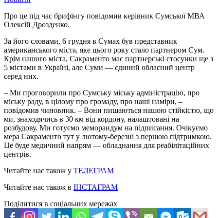
Про це під час брифінгу повідомив керівник Сумської МВА
Олексій Дрозденко.
За його словами, 6 грудня в Сумах був представник
американського міста, яке цього року стало партнером Сум.
Крім нашого міста, Сакраменто має партнерські стосунки ще з
5 містами в Україні, але Суми — єдиний обласний центр
серед них.
– Ми проговорили про Сумську міську адміністрацію, про
міську раду, в цілому про громаду, про наші наміри, –
повідомив чиновник. – Вони пишаються нашою стійкістю, що
ми, знаходячись в 30 км від кордону, налаштовані на
розбудову. Ми готуємо меморандум на підписання. Очікуємо
мера Сакраменто тут у лютому-березні з першою підтримкою.
Це буде медичний напрям — обладнання для реабілітаційних
центрів.
Читайте нас також у
ТЕЛЕГРАМ
Читайте нас також в
ІНСТАГРАМ
Поділитися в соціальних мережах