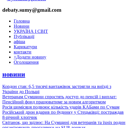
debaty.sumy@gmail.com
Головна
Новини
УКРАЇНА І СВІТ
Публікації
афіша
Карикатури
контакти
+
Додати новину
Оголошення
новини
Кордон став: 6,5 тисячі вантажівок застрягли на виїзді з
України до Польщі
Ветеранам Сумщини спростять доступ до пенсій і виплат:
Пенсійний фонд працюватиме за новим алгоритмом
Росія щомісяця подвоює кількість ударів КАБами по Сумам
Російський дрон вдарив по будинку у Стецьківці: постраждав
8-річний хлопчик
Світанок, що зцілює: На Сумщині для ветеранів та їхніх родин
організовують прогулянки на SUP-дошках