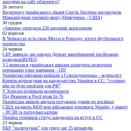
заходячи на сайт обленерго?
26 лютого
Видатного українського лікаря Сергія Лисенка нагородили
Міжнародною премією миру (Німеччина – США)
30 грудня
«Аврора» передала 220 шоломів захисникам
02 вересня
В Черкассах есть свои Месси и Роналду: итоги футбольного
первенства
24 червня
СБУ заявила, що нардеп Деркач завербований російською
розвідкою
ВІДЕО
З 1 вересня в українських школах планують розпочати
переважно очне навчання – ОП
Українські військові вийшли з Сєвєродонецька – журналіст
Кремль відреагував на кандидатство України в ЄС: “головне,
аби не було проблем для РФ”
У Херсоні підірвали колаборанта
Під Рязанню в Росії впав Іл-76
Українська авіація завдала потужних ударів по росіянах
США надають $450 млн військової допомоги Україні, у пакеті
– РСЗВ та патрульні катери
Україна отримала статус кандидата на вступ в ЄС
23 червня
НБУ “надрукував” для уряду ще 35 мільярдів