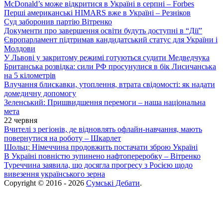
McDonald’s може відкритися в Україні в серпні – Forbes
Перші американські HIMARS вже в Україні – Резніков
Суд заборонив партію Вітренко
Документи про завершення освіти будуть доступні в “Дії”
Європарламент підтримав кандидатський статус для України і
Молдови
У Львові у закритому режимі готуються судити Медведчука
Британська розвідка: сили РФ просунулися в бік Лисичанська
на 5 кілометрів
Влучання блискавки, утоплення, втрата свідомості: як надати
домедичну допомогу
Зеленський: Пришвидшення перемоги – наша національна
мета
22 червня
Вчителі з регіонів, де відновлять офлайн-навчання, мають
повернутися на роботу – Шкарлет
Шольц: Німеччина продовжить постачати зброю Україні
В Україні повністю зупинено нафтопереробку – Вітренко
Туреччина заявила, що досягла прогресу з Росією щодо
вивезення українського зерна
Copyright © 2016 - 2026
Сумські Дебати
.