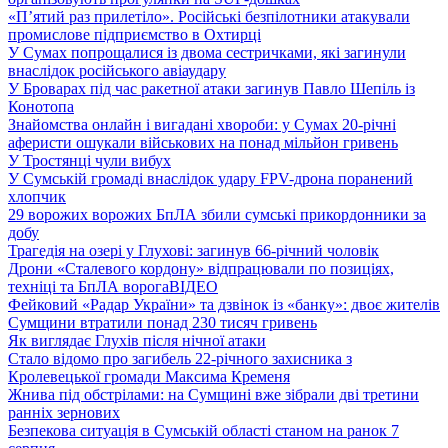
«П’ятий раз прилетіло». Російські безпілотники атакували
промислове підприємство в Охтирці
У Сумах попрощалися із двома сестричками, які загинули
внаслідок російського авіаудару
У Броварах під час ракетної атаки загинув Павло Шепіль із
Конотопа
Знайомства онлайн і вигадані хвороби: у Сумах 20-річні
аферисти ошукали військових на понад мільйон гривень
У Тростянці чули вибух
У Сумській громаді внаслідок удару FPV-дрона поранений
хлопчик
29 ворожих ворожих БпЛА збили сумські прикордонники за
добу
Трагедія на озері у Глухові: загинув 66-річний чоловік
Дрони «Сталевого кордону» відпрацювали по позиціях,
техніці та БпЛА ворога
ВІДЕО
Фейковий «Радар України» та дзвінок із «банку»: двоє жителів
Сумщини втратили понад 230 тисяч гривень
Як виглядає Глухів після нічної атаки
Стало відомо про загибель 22-річного захисника з
Кролевецької громади Максима Кременя
Жнива під обстрілами: на Сумщині вже зібрали дві третини
ранніх зернових
Безпекова ситуація в Сумській області станом на ранок 7