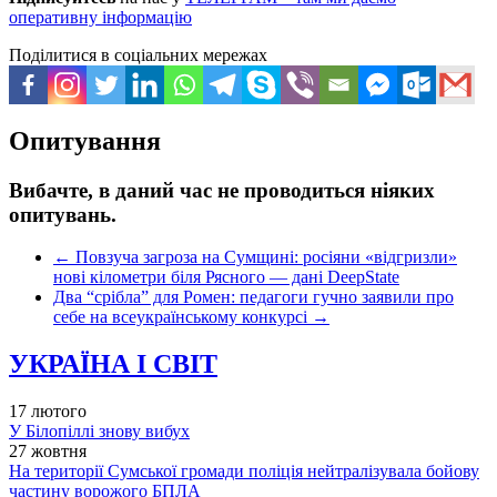
оперативну інформацію
Поділитися в соціальних мережах
Опитування
Вибачте, в даний час не проводиться ніяких
опитувань.
←
Повзуча загроза на Сумщині: росіяни «відгризли»
нові кілометри біля Рясного — дані DeepState
Два “срібла” для Ромен: педагоги гучно заявили про
себе на всеукраїнському конкурсі
→
УКРАЇНА І СВІТ
17 лютого
У Білопіллі знову вибух
27 жовтня
На території Сумської громади поліція нейтралізувала бойову
частину ворожого БПЛА