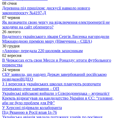
08 січня
Деревина під прицілом: дискусії навколо нового
законопроєкту №4197-Д
07 червня
Як визначити свою чергу на відключення електроенергії не
заходячи на сайт обленерго?
26 лютого
Видатного українського лікаря Сергія Лисенка нагородили
Міжнародною премією миру (Німеччина – США)
30 грудня
«Аврора» передала 220 шоломів захисникам
02 вересня
В Черкассах есть свои Месси и Роналду: итоги футбольного
первенства
24 червня
СБУ заявила, що нардеп Деркач завербований російською
розвідкою
ВІДЕО
З 1 вересня в українських школах планують розпочати
переважно очне навчання – ОП
Українські військові вийшли з Сєвєродонецька – журналіст
Кремль відреагував на кандидатство України в ЄС: “головне,
аби не було проблем для РФ”
У Херсоні підірвали колаборанта
Під Рязанню в Росії впав Іл-76
Українська авіація завдала потужних ударів по росіянах