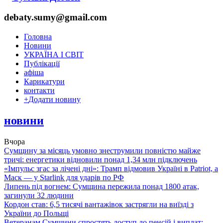
debaty.sumy@gmail.com
Головна
Новини
УКРАЇНА І СВІТ
Публікації
афіша
Карикатури
контакти
+
Додати новину
новини
Вчора
Сумщину за місяць умовно знеструмили повністю майже
тричі: енергетики відновили понад 1,34 млн підключень
«Імпульс згас за лічені дні»: Трамп відмовив Україні в Patriot, а
Маск — у Starlink для ударів по РФ
Липень під вогнем: Сумщина пережила понад 1800 атак,
загинули 32 людини
Кордон став: 6,5 тисячі вантажівок застрягли на виїзді з
України до Польщі
Ветеранам Сумщини спростять доступ до пенсій і виплат: