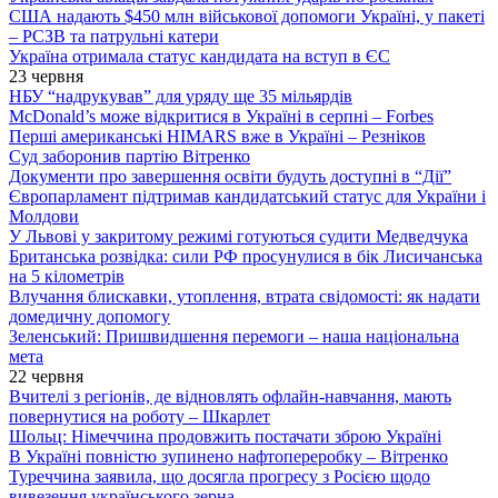
США надають $450 млн військової допомоги Україні, у пакеті
– РСЗВ та патрульні катери
Україна отримала статус кандидата на вступ в ЄС
23 червня
НБУ “надрукував” для уряду ще 35 мільярдів
McDonald’s може відкритися в Україні в серпні – Forbes
Перші американські HIMARS вже в Україні – Резніков
Суд заборонив партію Вітренко
Документи про завершення освіти будуть доступні в “Дії”
Європарламент підтримав кандидатський статус для України і
Молдови
У Львові у закритому режимі готуються судити Медведчука
Британська розвідка: сили РФ просунулися в бік Лисичанська
на 5 кілометрів
Влучання блискавки, утоплення, втрата свідомості: як надати
домедичну допомогу
Зеленський: Пришвидшення перемоги – наша національна
мета
22 червня
Вчителі з регіонів, де відновлять офлайн-навчання, мають
повернутися на роботу – Шкарлет
Шольц: Німеччина продовжить постачати зброю Україні
В Україні повністю зупинено нафтопереробку – Вітренко
Туреччина заявила, що досягла прогресу з Росією щодо
вивезення українського зерна