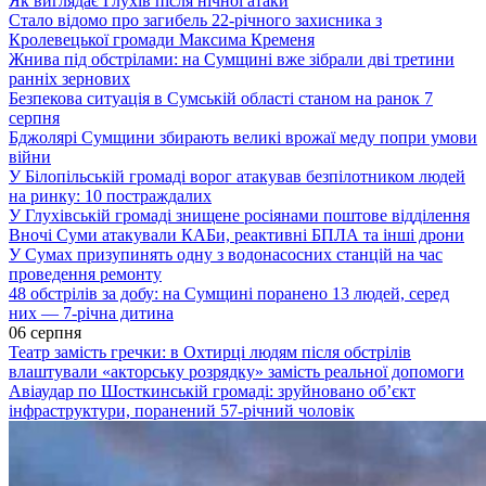
Як виглядає Глухів після нічної атаки
Стало відомо про загибель 22-річного захисника з
Кролевецької громади Максима Кременя
Жнива під обстрілами: на Сумщині вже зібрали дві третини
ранніх зернових
Безпекова ситуація в Сумській області станом на ранок 7
серпня
Бджолярі Сумщини збирають великі врожаї меду попри умови
війни
У Білопільській громаді ворог атакував безпілотником людей
на ринку: 10 постраждалих
У Глухівській громаді знищене росіянами поштове відділення
Вночі Суми атакували КАБи, реактивні БПЛА та інші дрони
У Сумах призупинять одну з водонасосних станцій на час
проведення ремонту
48 обстрілів за добу: на Сумщині поранено 13 людей, серед
них — 7-річна дитина
06 серпня
Театр замість гречки: в Охтирці людям після обстрілів
влаштували «акторську розрядку» замість реальної допомоги
Авіаудар по Шосткинській громаді: зруйновано об’єкт
інфраструктури, поранений 57-річний чоловік