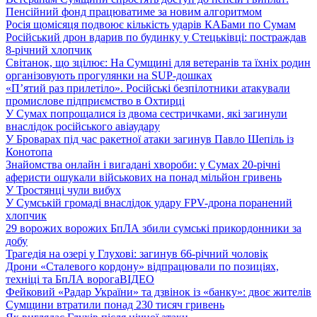
Пенсійний фонд працюватиме за новим алгоритмом
Росія щомісяця подвоює кількість ударів КАБами по Сумам
Російський дрон вдарив по будинку у Стецьківці: постраждав
8-річний хлопчик
Світанок, що зцілює: На Сумщині для ветеранів та їхніх родин
організовують прогулянки на SUP-дошках
«П’ятий раз прилетіло». Російські безпілотники атакували
промислове підприємство в Охтирці
У Сумах попрощалися із двома сестричками, які загинули
внаслідок російського авіаудару
У Броварах під час ракетної атаки загинув Павло Шепіль із
Конотопа
Знайомства онлайн і вигадані хвороби: у Сумах 20-річні
аферисти ошукали військових на понад мільйон гривень
У Тростянці чули вибух
У Сумській громаді внаслідок удару FPV-дрона поранений
хлопчик
29 ворожих ворожих БпЛА збили сумські прикордонники за
добу
Трагедія на озері у Глухові: загинув 66-річний чоловік
Дрони «Сталевого кордону» відпрацювали по позиціях,
техніці та БпЛА ворога
ВІДЕО
Фейковий «Радар України» та дзвінок із «банку»: двоє жителів
Сумщини втратили понад 230 тисяч гривень