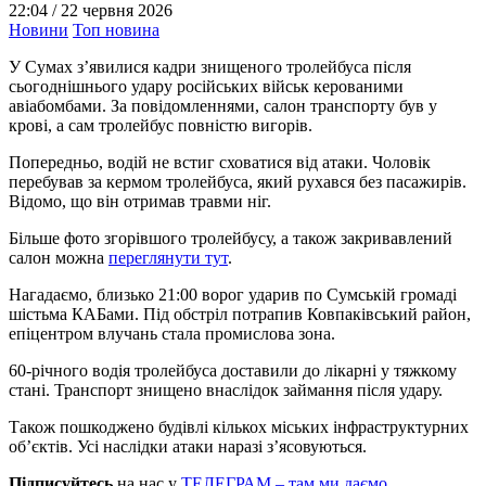
22:04 /
22 червня 2026
Новини
Топ новина
У Сумах з’явилися кадри знищеного тролейбуса після
сьогоднішнього удару російських військ керованими
авіабомбами. За повідомленнями, салон транспорту був у
крові, а сам тролейбус повністю вигорів.
Попередньо, водій не встиг сховатися від атаки. Чоловік
перебував за кермом тролейбуса, який рухався без пасажирів.
Відомо, що він отримав травми ніг.
Більше фото згорівшого тролейбусу, а також закривавлений
салон можна
переглянути тут
.
Нагадаємо, близько 21:00 ворог ударив по Сумській громаді
шістьма КАБами. Під обстріл потрапив Ковпаківський район,
епіцентром влучань стала промислова зона.
60-річного водія тролейбуса доставили до лікарні у тяжкому
стані. Транспорт знищено внаслідок займання після удару.
Також пошкоджено будівлі кількох міських інфраструктурних
об’єктів. Усі наслідки атаки наразі з’ясовуються.
Підписуйтесь
на нас у
ТЕЛЕГРАМ – там ми даємо