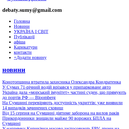
debaty.sumy@gmail.com
Головна
Новини
УКРАЇНА І СВІТ
Публікації
афіша
Карикатури
контакти
+
Додати новину
новини
Конотопщина втратила захисника Олександра Кондратенка
У Сумах 71-річний водій врізався у припарковане авто
Україна дала «морський імунітет» частині суден, що прямують
до портів РФ — Bloomberg
На Сумщині перевіряють доступність укриттів: уже виявили
14 випадків зачинених сховищ
Від 15 серпня на Сумщині діятиме заборона на вилов раків
Прикордонники знищили майже 90 ворожих БПЛА на
Сумщині
У напрямку Кириківки масово застосовують FPV-дрони на