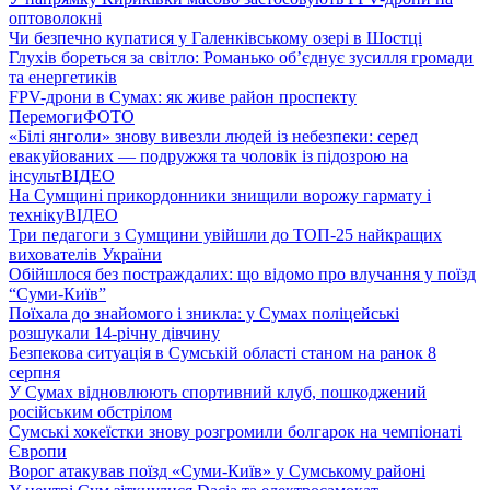
оптоволокні
Чи безпечно купатися у Галенківському озері в Шостці
Глухів бореться за світло: Романько об’єднує зусилля громади
та енергетиків
FPV-дрони в Сумах: як живе район проспекту
Перемоги
ФОТО
«Білі янголи» знову вивезли людей із небезпеки: серед
евакуйованих — подружжя та чоловік із підозрою на
інсульт
ВІДЕО
На Сумщині прикордонники знищили ворожу гармату і
техніку
ВІДЕО
Три педагоги з Сумщини увійшли до ТОП-25 найкращих
вихователів України
Обійшлося без постраждалих: що відомо про влучання у поїзд
“Суми-Київ”
Поїхала до знайомого і зникла: у Сумах поліцейські
розшукали 14-річну дівчину
Безпекова ситуація в Сумській області станом на ранок 8
серпня
У Сумах відновлюють спортивний клуб, пошкоджений
російським обстрілом
Сумські хокеїстки знову розгромили болгарок на чемпіонаті
Європи
Ворог атакував поїзд «Суми-Київ» у Сумському районі