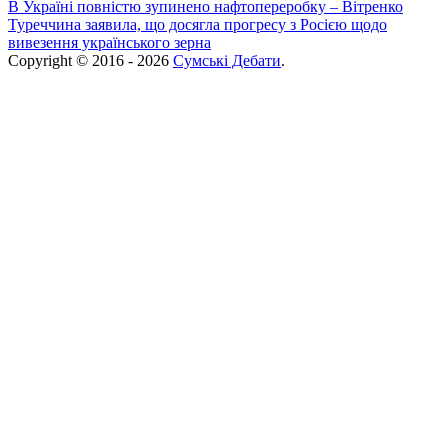
В Україні повністю зупинено нафтопереробку – Вітренко
Туреччина заявила, що досягла прогресу з Росією щодо
вивезення українського зерна
Copyright © 2016 - 2026
Сумські Дебати
.