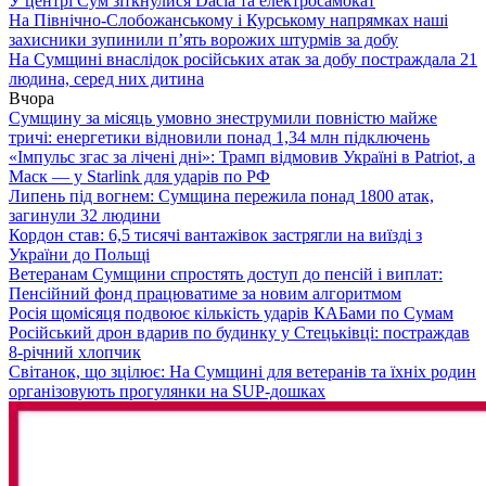
У центрі Сум зіткнулися Dacia та електросамокат
На Північно-Слобожанському і Курському напрямках наші
захисники зупинили п’ять ворожих штурмів за добу
На Сумщині внаслідок російських атак за добу постраждала 21
людина, серед них дитина
Вчора
Сумщину за місяць умовно знеструмили повністю майже
тричі: енергетики відновили понад 1,34 млн підключень
«Імпульс згас за лічені дні»: Трамп відмовив Україні в Patriot, а
Маск — у Starlink для ударів по РФ
Липень під вогнем: Сумщина пережила понад 1800 атак,
загинули 32 людини
Кордон став: 6,5 тисячі вантажівок застрягли на виїзді з
України до Польщі
Ветеранам Сумщини спростять доступ до пенсій і виплат:
Пенсійний фонд працюватиме за новим алгоритмом
Росія щомісяця подвоює кількість ударів КАБами по Сумам
Російський дрон вдарив по будинку у Стецьківці: постраждав
8-річний хлопчик
Світанок, що зцілює: На Сумщині для ветеранів та їхніх родин
організовують прогулянки на SUP-дошках