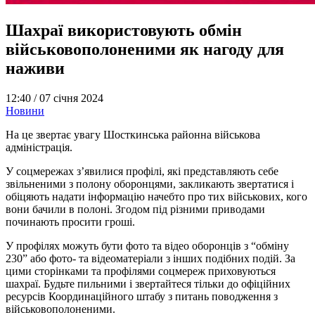
Шахраї використовують обмін
військовополоненими як нагоду для
наживи
12:40 /
07 січня 2024
Новини
На це звертає увагу Шосткинська районна військова
адміністрація.
У соцмережах з’явилися профілі, які представляють себе
звільненими з полону оборонцями, закликають звертатися і
обіцяють надати інформацію начебто про тих військових, кого
вони бачили в полоні. Згодом під різними приводами
починають просити гроші.
У профілях можуть бути фото та відео оборонців з “обміну
230” або фото- та відеоматеріали з інших подібних подій. За
цими сторінками та профілями соцмереж приховуються
шахраї. Будьте пильними і звертайтеся тільки до офіційних
ресурсів Координаційного штабу з питань поводження з
військовополоненими.