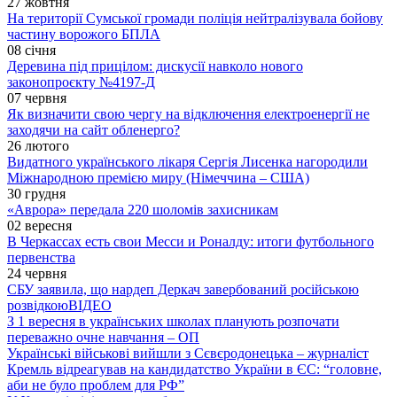
27 жовтня
На території Сумської громади поліція нейтралізувала бойову
частину ворожого БПЛА
08 січня
Деревина під прицілом: дискусії навколо нового
законопроєкту №4197-Д
07 червня
Як визначити свою чергу на відключення електроенергії не
заходячи на сайт обленерго?
26 лютого
Видатного українського лікаря Сергія Лисенка нагородили
Міжнародною премією миру (Німеччина – США)
30 грудня
«Аврора» передала 220 шоломів захисникам
02 вересня
В Черкассах есть свои Месси и Роналду: итоги футбольного
первенства
24 червня
СБУ заявила, що нардеп Деркач завербований російською
розвідкою
ВІДЕО
З 1 вересня в українських школах планують розпочати
переважно очне навчання – ОП
Українські військові вийшли з Сєвєродонецька – журналіст
Кремль відреагував на кандидатство України в ЄС: “головне,
аби не було проблем для РФ”