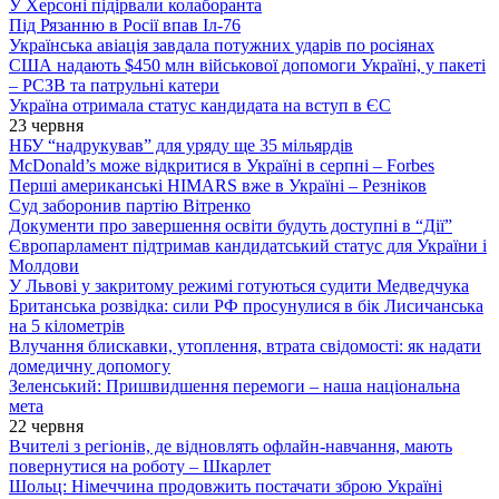
У Херсоні підірвали колаборанта
Під Рязанню в Росії впав Іл-76
Українська авіація завдала потужних ударів по росіянах
США надають $450 млн військової допомоги Україні, у пакеті
– РСЗВ та патрульні катери
Україна отримала статус кандидата на вступ в ЄС
23 червня
НБУ “надрукував” для уряду ще 35 мільярдів
McDonald’s може відкритися в Україні в серпні – Forbes
Перші американські HIMARS вже в Україні – Резніков
Суд заборонив партію Вітренко
Документи про завершення освіти будуть доступні в “Дії”
Європарламент підтримав кандидатський статус для України і
Молдови
У Львові у закритому режимі готуються судити Медведчука
Британська розвідка: сили РФ просунулися в бік Лисичанська
на 5 кілометрів
Влучання блискавки, утоплення, втрата свідомості: як надати
домедичну допомогу
Зеленський: Пришвидшення перемоги – наша національна
мета
22 червня
Вчителі з регіонів, де відновлять офлайн-навчання, мають
повернутися на роботу – Шкарлет
Шольц: Німеччина продовжить постачати зброю Україні