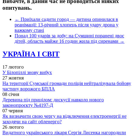
Вибачте, в даний час не проводиться ніяких
опитувань.
←
Приїхали садити город — дитина опинилася в
реанімації: 13-річний хлопець після удару дрона у
важкому стані
Понад 100 ударів за добу: на Сумщині поранені двоє
дітей, область майже 16 годин жила під сиренами
→
УКРАЇНА І СВІТ
17 лютого
У Білопіллі знову вибух
27 жовтня
На території Сумської громади поліція нейтралізувала бойову
частину ворожого БПЛА
08 січня
Деревина під прицілом: дискусії навколо нового
законопроєкту №4197-Д
07 червня
Як визначити свою чергу на відключення електроенергії не
заходячи на сайт обленерго?
26 лютого
Видатного українського лікаря Сергія Лисенка нагородили