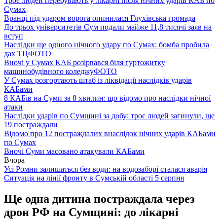
Троє людей перебувають у лікарні після нічних ударів КАБ по
Сумах
Вранці під ударом ворога опинилася Глухівська громада
До трьох університетів Сум подали майже 11,8 тисячі заяв на
вступ
Наслідки ще одного нічного удару по Сумах: бомба пробила
дах ТЦ
ФОТО
Вночі у Сумах КАБ розірвався біля гуртожитку
машинобудівного коледжу
ФОТО
У Сумах розгортають штаб із ліквідації наслідків ударів
КАБами
8 КАБів на Суми за 8 хвилин: що відомо про наслідки нічної
атаки
Наслідки ударів по Сумщині за добу: троє людей загинули, ще
19 постраждали
Відомо про 12 постраждалих внаслідок нічних ударів КАБами
по Сумах
Вночі Суми масовано атакували КАБами
Вчора
Усі Ромни залишаться без води: на водозаборі сталася аварія
Ситуація на лінії фронту в Сумській області 5 серпня
Ще одна дитина постраждала через
дрон РФ на Сумщині: до лікарні