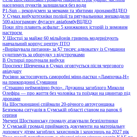
населених пунктів залишилася без води
P1-Sun – рекордсмен за мемами та збитими дронами
ВІДЕО
У Сумах вибухотехніки поліції та рятувальники знешкодили
500-кілограмову фугасну авіабомбу
ВІДЕО
Поки літо плавить асфальт: 5 книжкових історій із зимовим
настроєм
У Шостці за майже 60 мільйонів гривень модернізують
навчальний корпус центру ПТО
«Вирішувала питання» за $7 тисяч: адвокатку із Сумщини
судитимуть за оборудку з відстрочками
В Охтирці пролунали вибухи
Проспект Шевченка в Сумах оговтується після чергового
авіаудару
Росіяни застосовують саморобні міни-пастки «Лампочка-Н»
на прикордонні Сумщини
«Страшно неймовірно було». Дружина загиблого Миколи
Олефіра — про життя без чоловіка та поїздки на цвинтар під
дронами
На Шосткинщині спіймали 20-річного автоугонщика
Безпекова ситуація в Сумській області станом на ранок 6
серпня
Увечері Шосткинську громаду атакували безпілотники
У Сумській громаді приймають документи на матеріальну
допомогу дітям загиблих захисників і захисниць на 2027 рік