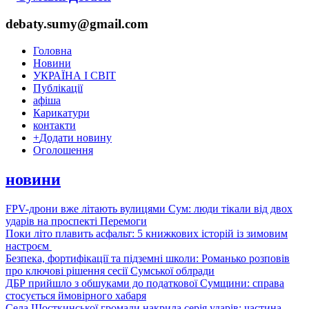
debaty.sumy@gmail.com
Головна
Новини
УКРАЇНА І СВІТ
Публікації
афіша
Карикатури
контакти
+
Додати новину
Оголошення
новини
FPV-дрони вже літають вулицями Сум: люди тікали від двох
ударів на проспекті Перемоги
Поки літо плавить асфальт: 5 книжкових історій із зимовим
настроєм
Безпека, фортифікації та підземні школи: Романько розповів
про ключові рішення сесії Сумської облради
ДБР прийшло з обшуками до податкової Сумщини: справа
стосується ймовірного хабаря
Села Шосткинської громади накрила серія ударів: частина