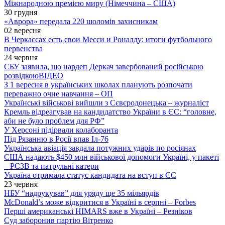
Міжнародною премією миру (Німеччина – США)
30 грудня
«Аврора» передала 220 шоломів захисникам
02 вересня
В Черкассах есть свои Месси и Роналду: итоги футбольного
первенства
24 червня
СБУ заявила, що нардеп Деркач завербований російською
розвідкою
ВІДЕО
З 1 вересня в українських школах планують розпочати
переважно очне навчання – ОП
Українські військові вийшли з Сєвєродонецька – журналіст
Кремль відреагував на кандидатство України в ЄС: “головне,
аби не було проблем для РФ”
У Херсоні підірвали колаборанта
Під Рязанню в Росії впав Іл-76
Українська авіація завдала потужних ударів по росіянах
США надають $450 млн військової допомоги Україні, у пакеті
– РСЗВ та патрульні катери
Україна отримала статус кандидата на вступ в ЄС
23 червня
НБУ “надрукував” для уряду ще 35 мільярдів
McDonald’s може відкритися в Україні в серпні – Forbes
Перші американські HIMARS вже в Україні – Резніков
Суд заборонив партію Вітренко