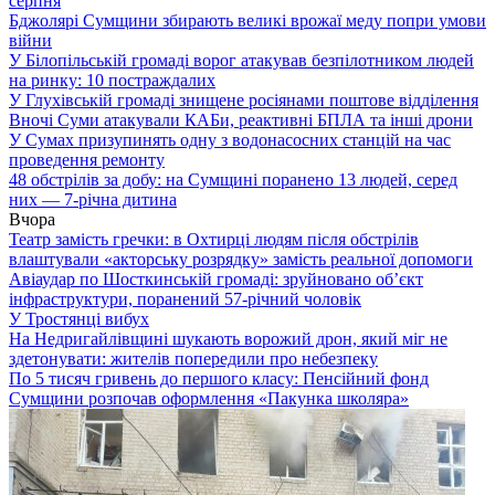
серпня
Бджолярі Сумщини збирають великі врожаї меду попри умови
війни
У Білопільській громаді ворог атакував безпілотником людей
на ринку: 10 постраждалих
У Глухівській громаді знищене росіянами поштове відділення
Вночі Суми атакували КАБи, реактивні БПЛА та інші дрони
У Сумах призупинять одну з водонасосних станцій на час
проведення ремонту
48 обстрілів за добу: на Сумщині поранено 13 людей, серед
них — 7-річна дитина
Вчора
Театр замість гречки: в Охтирці людям після обстрілів
влаштували «акторську розрядку» замість реальної допомоги
Авіаудар по Шосткинській громаді: зруйновано об’єкт
інфраструктури, поранений 57-річний чоловік
У Тростянці вибух
На Недригайлівщині шукають ворожий дрон, який міг не
здетонувати: жителів попередили про небезпеку
По 5 тисяч гривень до першого класу: Пенсійний фонд
Сумщини розпочав оформлення «Пакунка школяра»