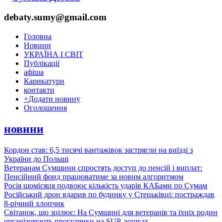
debaty.sumy@gmail.com
Головна
Новини
УКРАЇНА І СВІТ
Публікації
афіша
Карикатури
контакти
+
Додати новину
Оголошення
новини
Кордон став: 6,5 тисячі вантажівок застрягли на виїзді з
України до Польщі
Ветеранам Сумщини спростять доступ до пенсій і виплат:
Пенсійний фонд працюватиме за новим алгоритмом
Росія щомісяця подвоює кількість ударів КАБами по Сумам
Російський дрон вдарив по будинку у Стецьківці: постраждав
8-річний хлопчик
Світанок, що зцілює: На Сумщині для ветеранів та їхніх родин
організовують прогулянки на SUP-дошках