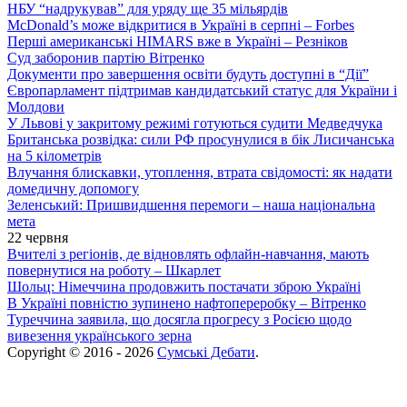
НБУ “надрукував” для уряду ще 35 мільярдів
McDonald’s може відкритися в Україні в серпні – Forbes
Перші американські HIMARS вже в Україні – Резніков
Суд заборонив партію Вітренко
Документи про завершення освіти будуть доступні в “Дії”
Європарламент підтримав кандидатський статус для України і
Молдови
У Львові у закритому режимі готуються судити Медведчука
Британська розвідка: сили РФ просунулися в бік Лисичанська
на 5 кілометрів
Влучання блискавки, утоплення, втрата свідомості: як надати
домедичну допомогу
Зеленський: Пришвидшення перемоги – наша національна
мета
22 червня
Вчителі з регіонів, де відновлять офлайн-навчання, мають
повернутися на роботу – Шкарлет
Шольц: Німеччина продовжить постачати зброю Україні
В Україні повністю зупинено нафтопереробку – Вітренко
Туреччина заявила, що досягла прогресу з Росією щодо
вивезення українського зерна
Copyright © 2016 - 2026
Сумські Дебати
.