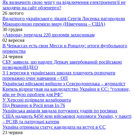
Як визначити свою чергу на відключення електроенергії не
заходячи на сайт обленерго?
26 лютого
Видатного українського лікаря Сергія Лисенка нагородили
Міжнародною премією миру (Німеччина – США)
30 грудня
«Аврора» передала 220 шоломів захисникам
02 вересня
В Черкассах есть свои Месси и Роналду: итоги футбольного
первенства
24 червня
СБУ заявила, що нардеп Деркач завербований російською
розвідкою
ВІДЕО
З 1 вересня в українських школах планують розпочати
переважно очне навчання – ОП
Українські військові вийшли з Сєвєродонецька – журналіст
Кремль відреагував на кандидатство України в ЄС: “головне,
аби не було проблем для РФ”
У Херсоні підірвали колаборанта
Під Рязанню в Росії впав Іл-76
Українська авіація завдала потужних ударів по росіянах
США надають $450 млн військової допомоги Україні, у пакеті
– РСЗВ та патрульні катери
Україна отримала статус кандидата на вступ в ЄС
23 червня