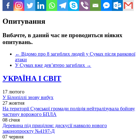
Опитування
Вибачте, в даний час не проводиться ніяких
опитувань.
←
Відомо про 8 загиблих людей у Сумах після ранкової
атаки
У Сумах вже дев’ятеро загиблих
→
УКРАЇНА І СВІТ
17 лютого
У Білопіллі знову вибух
27 жовтня
На території Сумської громади поліція нейтралізувала бойову
частину ворожого БПЛА
08 січня
Деревина під прицілом: дискусії навколо нового
законопроєкту №4197-Д
07 червня