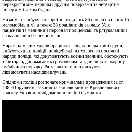
перекриття між першим і другим поверхами та четвертим
поверхом і дахом будівлі.
На момент вибуху в лікарні знаходилось 86 пацієнтів (з них 15
маломобільних), а також 38 працівників закладу. Усіх
пацієнтів та медичний персонал поліцейські та рятувальники
евакуювали в безпечне місце.
Наразі на місцях ударів працюють слідчо-оперативні групи,
вибухотехніки поліції, поліцейські психологи та посилені
наряди поліції, які документують воєнні злочини, обстежують
територію, допомагають громадянам та здійснюють охорону
публічного порядку. Рятувальники продовжують
ліквідовувати наслідки влучань.
Слідчими поліції розпочате кримінальне провадження за ст.
438 «Порушення законів та звичаїв війни» Кримінального
кодексу України, повідомили в поліції Сумщини.