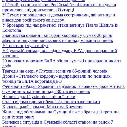
«П’ятий раз прилетіло». Російські безпілотники атакували
промислове підприємство в Охтирці
У Сумах попрощалися із двома сестричками, які загинули
внаслідок російського авіаудару
У Броварах під час ракетної атаки загинув Павло Шепіль із
Конотопа
Знайомства онлайн і вигадані хвороби: у Сумах 20-річні
аферисти ошукали військових на понад мільйон гривень
У Тростянці чули вибух
У Сумській громаді внаслідок удару FPV-дрона поранений
хлопчик
29 ворожих ворожих БпЛА збили сумські прикордонники за
добу
Трагедія на озері у Глухові: загинув 66-річний чоловік
Дрони «Сталевого кордону» відпрацювали по позиціях,
техніці та БпЛА ворога
ВІДЕО
Фейковий «Радар України» та дзвінок із «банку»: двоє жителів
Сумщини втратили понад 230 тисяч гривень
Як виглядає Глухів після нічної атаки
Стало відомо про загибель 22-річного захисника з
Кролевецької громади Максима Кременя
Жнива під обстрілами: на Сумщині вже зібрали дві третини
ранніх зернових
Безпекова ситуація в Сумській області станом на ранок 7