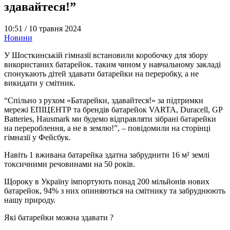
здавайтеся!”
10:51 /
10 травня 2024
Новини
У Шосткинській гімназії встановили коробочку для збору
використаних батарейок. таким чином у навчальному закладі
спонукають дітей здавати батарейки на переробку, а не
викидати у смітник.
“Спільно з рухом «Батарейки, здавайтеся!» за підтримки
мережі ЕПІЦЕНТР та брендів батарейок VARTA, Duracell, GP
Batteries, Hausmark ми будемо відправляти зібрані батарейки
на перероблення, а не в землю!”, – повідомили на сторінці
гімназії у Фейсбук.
Навіть 1 вживана батарейка здатна забруднити 16 м² землі
токсичними речовинами на 50 років.
Щороку в Україну імпортують понад 200 мільйонів нових
батарейок, 94% з них опиняються на смітнику та забруднюють
нашу природу.
Які батарейки можна здавати ?