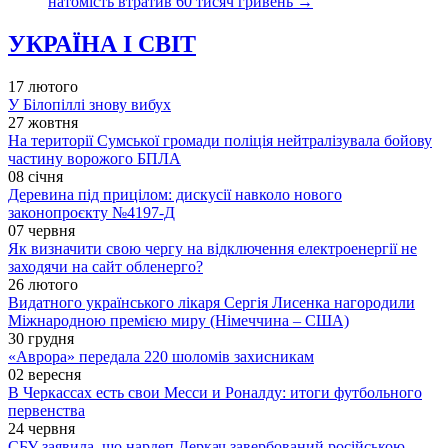
натомість втратив 60 тисяч гривень
→
УКРАЇНА І СВІТ
17 лютого
У Білопіллі знову вибух
27 жовтня
На території Сумської громади поліція нейтралізувала бойову
частину ворожого БПЛА
08 січня
Деревина під прицілом: дискусії навколо нового
законопроєкту №4197-Д
07 червня
Як визначити свою чергу на відключення електроенергії не
заходячи на сайт обленерго?
26 лютого
Видатного українського лікаря Сергія Лисенка нагородили
Міжнародною премією миру (Німеччина – США)
30 грудня
«Аврора» передала 220 шоломів захисникам
02 вересня
В Черкассах есть свои Месси и Роналду: итоги футбольного
первенства
24 червня
СБУ заявила, що нардеп Деркач завербований російською