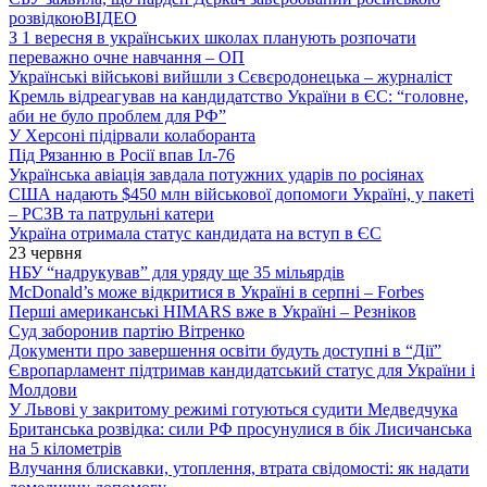
розвідкою
ВІДЕО
З 1 вересня в українських школах планують розпочати
переважно очне навчання – ОП
Українські військові вийшли з Сєвєродонецька – журналіст
Кремль відреагував на кандидатство України в ЄС: “головне,
аби не було проблем для РФ”
У Херсоні підірвали колаборанта
Під Рязанню в Росії впав Іл-76
Українська авіація завдала потужних ударів по росіянах
США надають $450 млн військової допомоги Україні, у пакеті
– РСЗВ та патрульні катери
Україна отримала статус кандидата на вступ в ЄС
23 червня
НБУ “надрукував” для уряду ще 35 мільярдів
McDonald’s може відкритися в Україні в серпні – Forbes
Перші американські HIMARS вже в Україні – Резніков
Суд заборонив партію Вітренко
Документи про завершення освіти будуть доступні в “Дії”
Європарламент підтримав кандидатський статус для України і
Молдови
У Львові у закритому режимі готуються судити Медведчука
Британська розвідка: сили РФ просунулися в бік Лисичанська
на 5 кілометрів
Влучання блискавки, утоплення, втрата свідомості: як надати