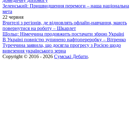
домедичну допомогу
Зеленський: Пришвидшення перемоги – наша національна
мета
22 червня
Вчителі з регіонів, де відновлять офлайн-навчання, мають
повернутися на роботу – Шкарлет
Шольц: Німеччина продовжить постачати зброю Україні
В Україні повністю зупинено нафтопереробку – Вітренко
Туреччина заявила, що досягла прогресу з Росією щодо
вивезення українського зерна
Copyright © 2016 - 2026
Сумські Дебати
.