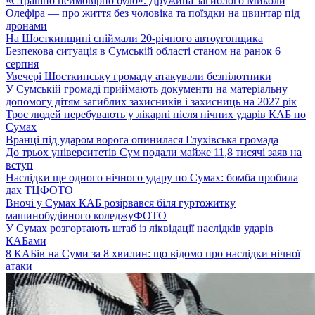
«Страшно неймовірно було». Дружина загиблого Миколи
Олефіра — про життя без чоловіка та поїздки на цвинтар під
дронами
На Шосткинщині спіймали 20-річного автоугонщика
Безпекова ситуація в Сумській області станом на ранок 6
серпня
Увечері Шосткинську громаду атакували безпілотники
У Сумській громаді приймають документи на матеріальну
допомогу дітям загиблих захисників і захисниць на 2027 рік
Троє людей перебувають у лікарні після нічних ударів КАБ по
Сумах
Вранці під ударом ворога опинилася Глухівська громада
До трьох університетів Сум подали майже 11,8 тисячі заяв на
вступ
Наслідки ще одного нічного удару по Сумах: бомба пробила
дах ТЦ
ФОТО
Вночі у Сумах КАБ розірвався біля гуртожитку
машинобудівного коледжу
ФОТО
У Сумах розгортають штаб із ліквідації наслідків ударів
КАБами
8 КАБів на Суми за 8 хвилин: що відомо про наслідки нічної
атаки