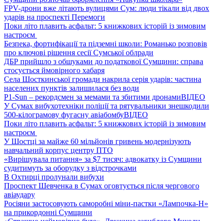
FPV-дрони вже літають вулицями Сум: люди тікали від двох
ударів на проспекті Перемоги
Поки літо плавить асфальт: 5 книжкових історій із зимовим
настроєм
Безпека, фортифікації та підземні школи: Романько розповів
про ключові рішення сесії Сумської облради
ДБР прийшло з обшуками до податкової Сумщини: справа
стосується ймовірного хабаря
Села Шосткинської громади накрила серія ударів: частина
населених пунктів залишилася без води
P1-Sun – рекордсмен за мемами та збитими дронами
ВІДЕО
У Сумах вибухотехніки поліції та рятувальники знешкодили
500-кілограмову фугасну авіабомбу
ВІДЕО
Поки літо плавить асфальт: 5 книжкових історій із зимовим
настроєм
У Шостці за майже 60 мільйонів гривень модернізують
навчальний корпус центру ПТО
«Вирішувала питання» за $7 тисяч: адвокатку із Сумщини
судитимуть за оборудку з відстрочками
В Охтирці пролунали вибухи
Проспект Шевченка в Сумах оговтується після чергового
авіаудару
Росіяни застосовують саморобні міни-пастки «Лампочка-Н»
на прикордонні Сумщини