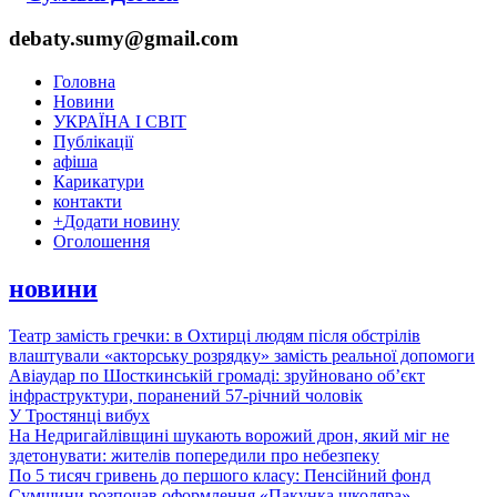
debaty.sumy@gmail.com
Головна
Новини
УКРАЇНА І СВІТ
Публікації
афіша
Карикатури
контакти
+
Додати новину
Оголошення
новини
Театр замість гречки: в Охтирці людям після обстрілів
влаштували «акторську розрядку» замість реальної допомоги
Авіаудар по Шосткинській громаді: зруйновано об’єкт
інфраструктури, поранений 57-річний чоловік
У Тростянці вибух
На Недригайлівщині шукають ворожий дрон, який міг не
здетонувати: жителів попередили про небезпеку
По 5 тисяч гривень до першого класу: Пенсійний фонд
Сумщини розпочав оформлення «Пакунка школяра»