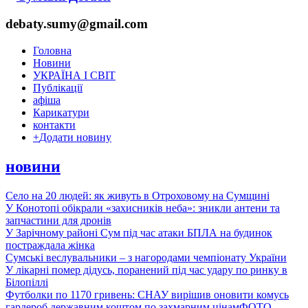
debaty.sumy@gmail.com
Головна
Новини
УКРАЇНА І СВІТ
Публікації
афіша
Карикатури
контакти
+
Додати новину
новини
Село на 20 людей: як живуть в Отроховому на Сумщині
У Конотопі обікрали «захисників неба»: зникли антени та
запчастини для дронів
У Зарічному районі Сум під час атаки БПЛА на будинок
постраждала жінка
Сумські веслувальники – з нагородами чемпіонату України
У лікарні помер дідусь, поранений під час удару по ринку в
Білопіллі
Футболки по 1170 гривень: СНАУ вирішив оновити комусь
гардероб державним коштом по захмарним цінам
ФОТО