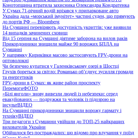
Конотопщина втратила захисника Олександра Кондратенка
У Сумах 71-річний водій врізався у припарковане авто
Україна дала «морський імунітет» частині суден, що прямують
до портів РФ — Bloomberg
На Сумщині перевіряють доступність укриттів: уже виявили
14 випадків зачинених сховищ
Від 15 серпня на Сумщині діятиме заборона на вилов раків
Прикордонники знищили майже 90 ворожих БПЛА на
Сумщині
У напрямку Кириківки масово застосовують FPV-дрони на
оптоволокні
Чи безпечно купатися у Галенківському озері в Шостці
Глухів бореться за світло: Романько об’єднує зусилля громади
та енергетиків
FPV-дрони в Сумах: як живе район проспекту
Перемоги
ФОТО
«Білі янголи» знову вивезли людей із небезпеки: серед
евакуйованих — подружжя та чоловік із підозрою на
інсульт
ВІДЕО
На Сумщині прикордонники знищили ворожу гармату і
техніку
ВІДЕО
Три педагоги з Сумщини увійшли до ТОП-25 найкращих
вихователів України
Обійшлося без постраждалих: що відомо про влучання у поїзд