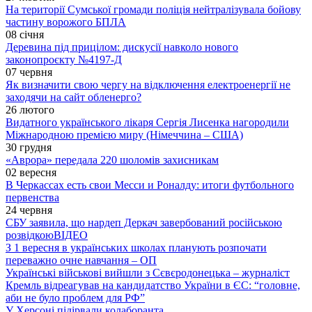
На території Сумської громади поліція нейтралізувала бойову
частину ворожого БПЛА
08 січня
Деревина під прицілом: дискусії навколо нового
законопроєкту №4197-Д
07 червня
Як визначити свою чергу на відключення електроенергії не
заходячи на сайт обленерго?
26 лютого
Видатного українського лікаря Сергія Лисенка нагородили
Міжнародною премією миру (Німеччина – США)
30 грудня
«Аврора» передала 220 шоломів захисникам
02 вересня
В Черкассах есть свои Месси и Роналду: итоги футбольного
первенства
24 червня
СБУ заявила, що нардеп Деркач завербований російською
розвідкою
ВІДЕО
З 1 вересня в українських школах планують розпочати
переважно очне навчання – ОП
Українські військові вийшли з Сєвєродонецька – журналіст
Кремль відреагував на кандидатство України в ЄС: “головне,
аби не було проблем для РФ”
У Херсоні підірвали колаборанта