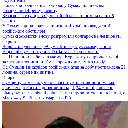
“Суми-Київ”
Поїхала до знайомого і зникла: у Сумах поліцейські
розшукали 14-річну дівчину
Безпекова ситуація в Сумській області станом на ранок 8
серпня
У Сумах відновлюють спортивний клуб, пошкоджений
російським обстрілом
Сумські хокеїстки знову розгромили болгарок на чемпіонаті
Європи
Ворог атакував поїзд «Суми-Київ» у Сумському районі
У центрі Сум зіткнулися Dacia та електросамокат
На Північно-Слобожанському і Курському напрямках наші
захисники зупинили п’ять ворожих штурмів за добу
На Сумщині внаслідок російських атак за добу постраждала 21
людина, серед них дитина
Вчора
Сумщину за місяць умовно знеструмили повністю майже
тричі: енергетики відновили понад 1,34 млн підключень
«Імпульс згас за лічені дні»: Трамп відмовив Україні в Patriot, а
Маск — у Starlink для ударів по РФ