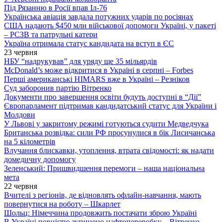
Під Рязанню в Росії впав Іл-76
Українська авіація завдала потужних ударів по росіянах
США надають $450 млн військової допомоги Україні, у пакеті
– РСЗВ та патрульні катери
Україна отримала статус кандидата на вступ в ЄС
23 червня
НБУ “надрукував” для уряду ще 35 мільярдів
McDonald’s може відкритися в Україні в серпні – Forbes
Перші американські HIMARS вже в Україні – Резніков
Суд заборонив партію Вітренко
Документи про завершення освіти будуть доступні в “Дії”
Європарламент підтримав кандидатський статус для України і
Молдови
У Львові у закритому режимі готуються судити Медведчука
Британська розвідка: сили РФ просунулися в бік Лисичанська
на 5 кілометрів
Влучання блискавки, утоплення, втрата свідомості: як надати
домедичну допомогу
Зеленський: Пришвидшення перемоги – наша національна
мета
22 червня
Вчителі з регіонів, де відновлять офлайн-навчання, мають
повернутися на роботу – Шкарлет
Шольц: Німеччина продовжить постачати зброю Україні
В Україні повністю зупинено нафтопереробку – Вітренко