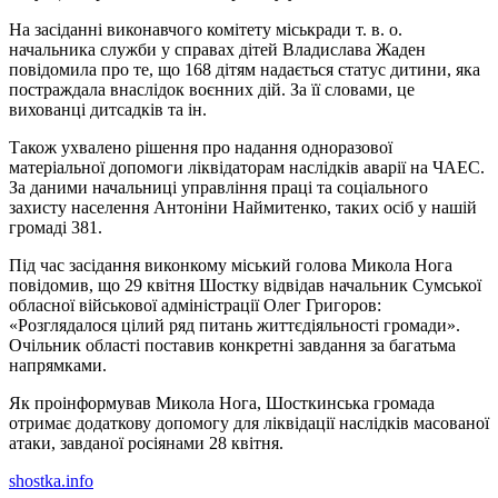
На засіданні виконавчого комітету міськради т. в. о.
начальника служби у справах дітей Владислава Жаден
повідомила про те, що 168 дітям надається статус дитини, яка
постраждала внаслідок воєнних дій. За її словами, це
вихованці дитсадків та ін.
Також ухвалено рішення про надання одноразової
матеріальної допомоги ліквідаторам наслідків аварії на ЧАЕС.
За даними начальниці управління праці та соціального
захисту населення Антоніни Наймитенко, таких осіб у нашій
громаді 381.
Під час засідання виконкому міський голова Микола Нога
повідомив, що 29 квітня Шостку відвідав начальник Сумської
обласної військової адміністрації Олег Григоров:
«Розглядалося цілий ряд питань життєдіяльності громади».
Очільник області поставив конкретні завдання за багатьма
напрямками.
Як проінформував Микола Нога, Шосткинська громада
отримає додаткову допомогу для ліквідації наслідків масованої
атаки, завданої росіянами 28 квітня.
shostka.info