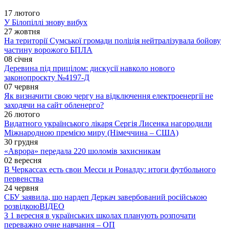
17 лютого
У Білопіллі знову вибух
27 жовтня
На території Сумської громади поліція нейтралізувала бойову
частину ворожого БПЛА
08 січня
Деревина під прицілом: дискусії навколо нового
законопроєкту №4197-Д
07 червня
Як визначити свою чергу на відключення електроенергії не
заходячи на сайт обленерго?
26 лютого
Видатного українського лікаря Сергія Лисенка нагородили
Міжнародною премією миру (Німеччина – США)
30 грудня
«Аврора» передала 220 шоломів захисникам
02 вересня
В Черкассах есть свои Месси и Роналду: итоги футбольного
первенства
24 червня
СБУ заявила, що нардеп Деркач завербований російською
розвідкою
ВІДЕО
З 1 вересня в українських школах планують розпочати
переважно очне навчання – ОП