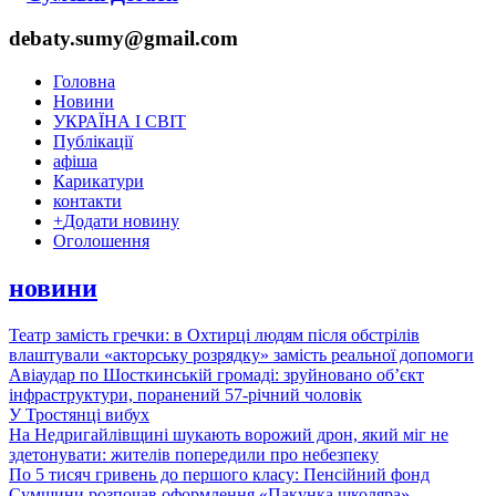
debaty.sumy@gmail.com
Головна
Новини
УКРАЇНА І СВІТ
Публікації
афіша
Карикатури
контакти
+
Додати новину
Оголошення
новини
Театр замість гречки: в Охтирці людям після обстрілів
влаштували «акторську розрядку» замість реальної допомоги
Авіаудар по Шосткинській громаді: зруйновано об’єкт
інфраструктури, поранений 57-річний чоловік
У Тростянці вибух
На Недригайлівщині шукають ворожий дрон, який міг не
здетонувати: жителів попередили про небезпеку
По 5 тисяч гривень до першого класу: Пенсійний фонд
Сумщини розпочав оформлення «Пакунка школяра»