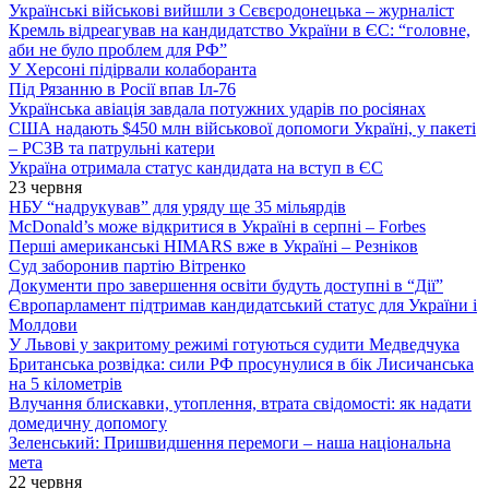
Українські військові вийшли з Сєвєродонецька – журналіст
Кремль відреагував на кандидатство України в ЄС: “головне,
аби не було проблем для РФ”
У Херсоні підірвали колаборанта
Під Рязанню в Росії впав Іл-76
Українська авіація завдала потужних ударів по росіянах
США надають $450 млн військової допомоги Україні, у пакеті
– РСЗВ та патрульні катери
Україна отримала статус кандидата на вступ в ЄС
23 червня
НБУ “надрукував” для уряду ще 35 мільярдів
McDonald’s може відкритися в Україні в серпні – Forbes
Перші американські HIMARS вже в Україні – Резніков
Суд заборонив партію Вітренко
Документи про завершення освіти будуть доступні в “Дії”
Європарламент підтримав кандидатський статус для України і
Молдови
У Львові у закритому режимі готуються судити Медведчука
Британська розвідка: сили РФ просунулися в бік Лисичанська
на 5 кілометрів
Влучання блискавки, утоплення, втрата свідомості: як надати
домедичну допомогу
Зеленський: Пришвидшення перемоги – наша національна
мета
22 червня