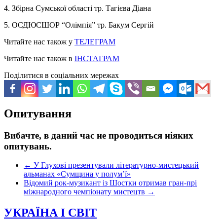
4. Збірна Сумської області тр. Тагієва Діана
5. ОСДЮСШОР “Олімпія” тр. Бакум Сергій
Читайте нас також у
ТЕЛЕГРАМ
Читайте нас також в
ІНСТАГРАМ
Поділитися в соціальних мережах
Опитування
Вибачте, в даний час не проводиться ніяких
опитувань.
←
У Глухові презентували літературно-мистецький
альманах «Сумщина у полум’ї»
Відомий рок-музикант із Шостки отримав гран-прі
міжнародного чемпіонату мистецтв
→
УКРАЇНА І СВІТ