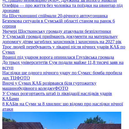
«Страшно неймовірно було». Дружина загиблого Миколи
Олефіра — про життя без чоловіка та поїздки на цвинтар під
дронами
На Шосткинщині спіймали 20-річного автоугонщика
Безпекова ситуація в Сумській області станом на ранок 6
серпня
Увечері Шосткинську громаду атакували безпілотники
У Сумській громаді приймають документи на матеріальну
допомогу дітям загиблих захисників і захисниць на 2027 рік
Троє людей перебувають у лікарні після нічних ударів КАБ по
Сумах
Вранці під ударом ворога опинилася Глухівська громада
До трьох університетів Сум подали майже 11,8 тисячі заяв на
вступ
Наслідки ще одного нічного удару по Сумах: бомба пробила
дах ТЦ
ФОТО
Вночі у Сумах КАБ розірвався біля гуртожитку
машинобудівного коледжу
ФОТО
У Сумах розгортають штаб із ліквідації наслідків ударів
КАБами
8 КАБів на Суми за 8 хвилин: що відомо про наслідки нічної
атаки