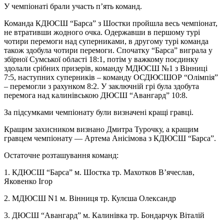
У чемпіонаті брали участь п’ять команд.
Команда КДЮСШ “Барса” з Шостки пройшла весь чемпіонат,
не втративши жодного очка. Одержавши в першому турі
чотири перемоги над суперниками, в другому турі команда
також здобула чотири перемоги. Спочатку “Барса” виграла у
збірної Сумської області 18:1, потім у важкому поєдинку
здолали срібних призерів, команду МДЮСШ №1 з Вінниці
7:5, наступних суперників – команду ОСДЮСШОР “Олімпія”
– перемогли з рахунком 8:2. У заключній грі була здобута
перемога над калинівською ДЮСШ “Авангард” 10:8.
За підсумками чемпіонату були визначені кращі гравці.
Кращим захисником визнано Дмитра Турочку, а кращим
гравцем чемпіонату — Артема Анісімова з КДЮСШ “Барса”.
Остаточне розташування команд:
1. КДЮСШ “Барса” м. Шостка тр. Махотков В’ячеслав,
Яковенко Ігор
2. МДЮСШ N1 м. Вінниця тр. Кулєша Олександр
3. ДЮСШ “Авангард” м. Калинівка тр. Бондарчук Віталій