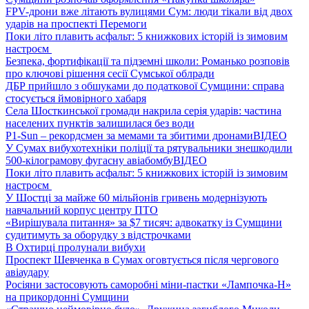
FPV-дрони вже літають вулицями Сум: люди тікали від двох
ударів на проспекті Перемоги
Поки літо плавить асфальт: 5 книжкових історій із зимовим
настроєм
Безпека, фортифікації та підземні школи: Романько розповів
про ключові рішення сесії Сумської облради
ДБР прийшло з обшуками до податкової Сумщини: справа
стосується ймовірного хабаря
Села Шосткинської громади накрила серія ударів: частина
населених пунктів залишилася без води
P1-Sun – рекордсмен за мемами та збитими дронами
ВІДЕО
У Сумах вибухотехніки поліції та рятувальники знешкодили
500-кілограмову фугасну авіабомбу
ВІДЕО
Поки літо плавить асфальт: 5 книжкових історій із зимовим
настроєм
У Шостці за майже 60 мільйонів гривень модернізують
навчальний корпус центру ПТО
«Вирішувала питання» за $7 тисяч: адвокатку із Сумщини
судитимуть за оборудку з відстрочками
В Охтирці пролунали вибухи
Проспект Шевченка в Сумах оговтується після чергового
авіаудару
Росіяни застосовують саморобні міни-пастки «Лампочка-Н»
на прикордонні Сумщини