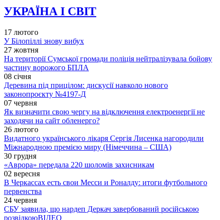
УКРАЇНА І СВІТ
17 лютого
У Білопіллі знову вибух
27 жовтня
На території Сумської громади поліція нейтралізувала бойову
частину ворожого БПЛА
08 січня
Деревина під прицілом: дискусії навколо нового
законопроєкту №4197-Д
07 червня
Як визначити свою чергу на відключення електроенергії не
заходячи на сайт обленерго?
26 лютого
Видатного українського лікаря Сергія Лисенка нагородили
Міжнародною премією миру (Німеччина – США)
30 грудня
«Аврора» передала 220 шоломів захисникам
02 вересня
В Черкассах есть свои Месси и Роналду: итоги футбольного
первенства
24 червня
СБУ заявила, що нардеп Деркач завербований російською
розвідкою
ВІДЕО