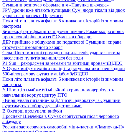
Сумщини розпочав оформлення «Пакунка школяра»
FPV-дрони вже літають вулицями Сум: люди тікали від двох
ударів на проспекті Перемоги
Поки літо плавить асфальт: 5 книжкових історій із зимовим
настроєм
Безпека, фортифікації та підземні школи: Романько розповів
про ключові рішення сесії Сумської облради
ДБР прийшло з обшуками до податкової Сумщини: справа
стосується ймовірного хабаря
Села Шосткинської громади накрила серія ударів: частина
населених пунктів залишилася без води
P1-Sun – рекордсмен за мемами та збитими дронами
ВІДЕО
У Сумах вибухотехніки поліції та рятувальники знешкодили
500-кілограмову фугасну авіабомбу
ВІДЕО
Поки літо плавить асфальт: 5 книжкових історій із зимовим
настроєм
У Шостці за майже 60 мільйонів гривень модернізують
навчальний корпус центру ПТО
«Вирішувала питання» за $7 тисяч: адвокатку із Сумщини
судитимуть за оборудку з відстрочками
В Охтирці пролунали вибухи
Проспект Шевченка в Сумах оговтується після чергового
авіаудару
Росіяни застосовують саморобні міни-пастки «Лампочка-Н»