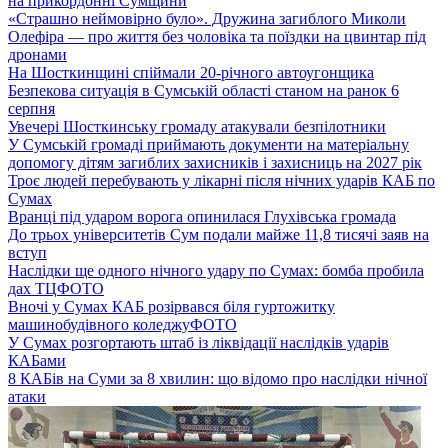
на прикордонні Сумщини
«Страшно неймовірно було». Дружина загиблого Миколи
Олефіра — про життя без чоловіка та поїздки на цвинтар під
дронами
На Шосткинщині спіймали 20-річного автоугонщика
Безпекова ситуація в Сумській області станом на ранок 6
серпня
Увечері Шосткинську громаду атакували безпілотники
У Сумській громаді приймають документи на матеріальну
допомогу дітям загиблих захисників і захисниць на 2027 рік
Троє людей перебувають у лікарні після нічних ударів КАБ по
Сумах
Вранці під ударом ворога опинилася Глухівська громада
До трьох університетів Сум подали майже 11,8 тисячі заяв на
вступ
Наслідки ще одного нічного удару по Сумах: бомба пробила
дах ТЦ
ФОТО
Вночі у Сумах КАБ розірвався біля гуртожитку
машинобудівного коледжу
ФОТО
У Сумах розгортають штаб із ліквідації наслідків ударів
КАБами
8 КАБів на Суми за 8 хвилин: що відомо про наслідки нічної
атаки