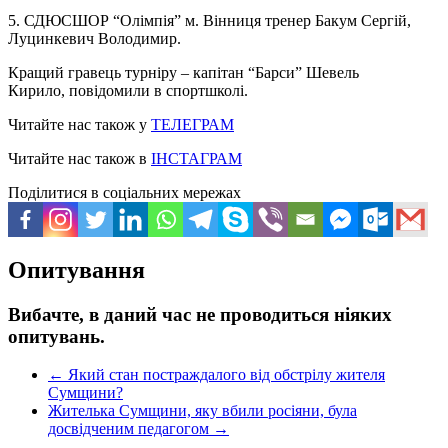
5. СДЮСШОР “Олімпія” м. Вінниця тренер Бакум Сергій,
Луцинкевич Володимир.
Кращий гравець турніру – капітан “Барси” Шевель
Кирило, повідомили в спортшколі.
Читайте нас також у
ТЕЛЕГРАМ
Читайте нас також в
ІНСТАГРАМ
Поділитися в соціальних мережах
Опитування
Вибачте, в даний час не проводиться ніяких
опитувань.
←
Який стан постраждалого від обстрілу жителя
Сумщини?
Жителька Сумщини, яку вбили росіяни, була
досвідченим педагогом
→