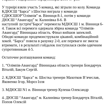
У турнірі взяли участь 5 команд, які зіграли по колу. Команда
КДЮСШ “Барса” з Шостки виграла у команди
СДЮСШОР”Олімпія” м. Вінниця 8-1, потім у команди
ДЮСШ “Авангард” м. Калинівка 8-6. В
наступній зустрічі”Барса” перемогла МДЮСШ 1 м. Вінниця 6-
4. Також всі перемоги одержала збірна команда “Олімпія-
Авангард” Вінницька область. Фінал вийшов запеклий.
Обидві команди продемонстрували цікавий, комбінаційний
хокей. “Барса” повела в рахунку 2-0, але переваги не змогла
втримати, і в результаті гойдалок поступилася своїм одвічним
супротивникам 4-5.
Остаточне розташування команд:
1. “Олімпія-Авангард” Вінницька область тренери Бондарчук
Віталій, Бакум Сергій.
2. КДЮСШ “Барса” м. Шостка тренери Махотков В’ячеслав,
Яковенко Ігор, Мороз Ілля
3. МДЮСШ N1 и. Вінниця тренер Кулеша Олександр
4. ДЮСШ “Авангард” м. Калинівка тренер Бондарчук Віталій,
Попов Олексій