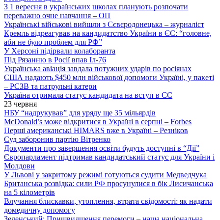
З 1 вересня в українських школах планують розпочати
переважно очне навчання – ОП
Українські військові вийшли з Сєвєродонецька – журналіст
Кремль відреагував на кандидатство України в ЄС: “головне,
аби не було проблем для РФ”
У Херсоні підірвали колаборанта
Під Рязанню в Росії впав Іл-76
Українська авіація завдала потужних ударів по росіянах
США надають $450 млн військової допомоги Україні, у пакеті
– РСЗВ та патрульні катери
Україна отримала статус кандидата на вступ в ЄС
23 червня
НБУ “надрукував” для уряду ще 35 мільярдів
McDonald’s може відкритися в Україні в серпні – Forbes
Перші американські HIMARS вже в Україні – Резніков
Суд заборонив партію Вітренко
Документи про завершення освіти будуть доступні в “Дії”
Європарламент підтримав кандидатський статус для України і
Молдови
У Львові у закритому режимі готуються судити Медведчука
Британська розвідка: сили РФ просунулися в бік Лисичанська
на 5 кілометрів
Влучання блискавки, утоплення, втрата свідомості: як надати
домедичну допомогу
Зеленський: Пришвидшення перемоги – наша національна