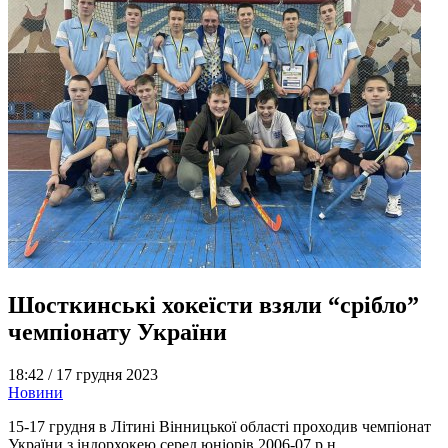
Шосткинські хокеїсти взяли “срібло”
чемпіонату України
18:42 /
17 грудня 2023
Новини
15-17 грудня в Літині Вінницької області проходив чемпіонат
України з індорхокею серед юніорів 2006-07 р.н.