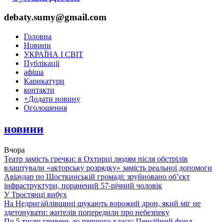
debaty.sumy@gmail.com
Головна
Новини
УКРАЇНА І СВІТ
Публікації
афіша
Карикатури
контакти
+
Додати новину
Оголошення
новини
Вчора
Театр замість гречки: в Охтирці людям після обстрілів
влаштували «акторську розрядку» замість реальної допомоги
Авіаудар по Шосткинській громаді: зруйновано об’єкт
інфраструктури, поранений 57-річний чоловік
У Тростянці вибух
На Недригайлівщині шукають ворожий дрон, який міг не
здетонувати: жителів попередили про небезпеку
По 5 тисяч гривень до першого класу: Пенсійний фонд