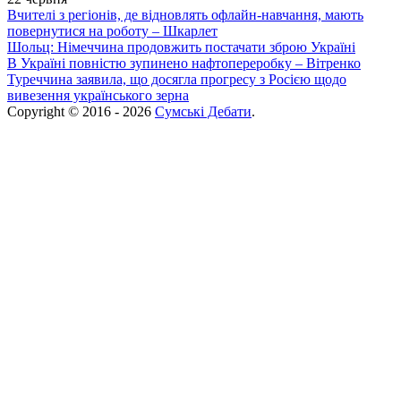
Вчителі з регіонів, де відновлять офлайн-навчання, мають
повернутися на роботу – Шкарлет
Шольц: Німеччина продовжить постачати зброю Україні
В Україні повністю зупинено нафтопереробку – Вітренко
Туреччина заявила, що досягла прогресу з Росією щодо
вивезення українського зерна
Copyright © 2016 - 2026
Сумські Дебати
.