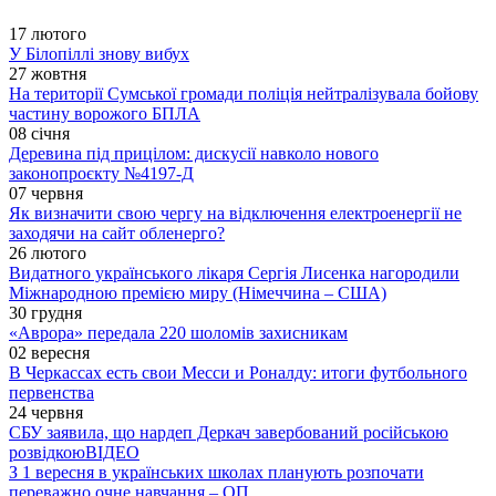
17 лютого
У Білопіллі знову вибух
27 жовтня
На території Сумської громади поліція нейтралізувала бойову
частину ворожого БПЛА
08 січня
Деревина під прицілом: дискусії навколо нового
законопроєкту №4197-Д
07 червня
Як визначити свою чергу на відключення електроенергії не
заходячи на сайт обленерго?
26 лютого
Видатного українського лікаря Сергія Лисенка нагородили
Міжнародною премією миру (Німеччина – США)
30 грудня
«Аврора» передала 220 шоломів захисникам
02 вересня
В Черкассах есть свои Месси и Роналду: итоги футбольного
первенства
24 червня
СБУ заявила, що нардеп Деркач завербований російською
розвідкою
ВІДЕО
З 1 вересня в українських школах планують розпочати
переважно очне навчання – ОП