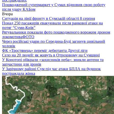
постраждалих
Пошкоджений супермаркет у Сумах відновив свою роботу
після удару КАБом
Вчора
Ситуація на лінії фронту в Сумській області 8 серпня
Понад 250 пасажирів евакуювали після ранкової атаки на
потяг “Суми-Київ”
Рятувальники показали фото пошкодженого ворожим дроном
локомотива
ФОТО
Через російські удари по Середина-Буді загинув цивільний
чоловік
ФК «Тростянець» переміг дебютанта Другої ліги
Село на 20 людей: як живуть в Отроховому на Сумщині
У Конотопі обікрали «захисників неба»: зникли антени та
запчастини для дронів
У Зарічному районі Сум під час атаки БПЛА на будинок
постраждала жінка