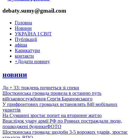
debaty.sumy@gmail.com
Головна
Новини
УКРАЇНА І СВІТ
Публікації
афіша
Карикатури
контакти
+
Додати новину
новини
До + 33: тиждень почнеться зі спеки
Шосткинська громада провела в останню путь
військовослужбовця Сергія Барановського
У прифронтових громадах встановлять 840 мобільних
укриттів
На Сумщині зростає попит на вторинне житло
Внаслідок удару армії РФ по Ромнах постраждали люди,
пошкоджені будинки
ФОТО
Шосткинська громада: щодоби 3-5 ворожих ударів, зростає
кількість ВПО