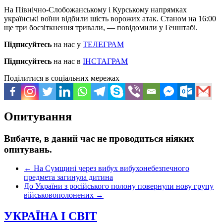
На Північно-Слобожанському і Курському напрямках
українські воїни відбили шість ворожих атак. Станом на 16:00
ще три боєзіткнення тривали, — повідомили у Генштабі.
Підписуйтесь
на нас у
ТЕЛЕГРАМ
Підписуйтесь
на нас в
ІНСТАГРАМ
Поділитися в соціальних мережах
Опитування
Вибачте, в даний час не проводиться ніяких
опитувань.
←
На Сумщині через вибух вибухонебезпечного
предмета загинула дитина
До України з російського полону повернули нову групу
військовополонених
→
УКРАЇНА І СВІТ