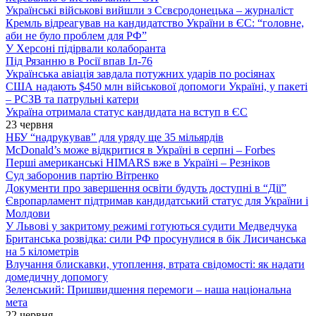
Українські військові вийшли з Сєвєродонецька – журналіст
Кремль відреагував на кандидатство України в ЄС: “головне,
аби не було проблем для РФ”
У Херсоні підірвали колаборанта
Під Рязанню в Росії впав Іл-76
Українська авіація завдала потужних ударів по росіянах
США надають $450 млн військової допомоги Україні, у пакеті
– РСЗВ та патрульні катери
Україна отримала статус кандидата на вступ в ЄС
23 червня
НБУ “надрукував” для уряду ще 35 мільярдів
McDonald’s може відкритися в Україні в серпні – Forbes
Перші американські HIMARS вже в Україні – Резніков
Суд заборонив партію Вітренко
Документи про завершення освіти будуть доступні в “Дії”
Європарламент підтримав кандидатський статус для України і
Молдови
У Львові у закритому режимі готуються судити Медведчука
Британська розвідка: сили РФ просунулися в бік Лисичанська
на 5 кілометрів
Влучання блискавки, утоплення, втрата свідомості: як надати
домедичну допомогу
Зеленський: Пришвидшення перемоги – наша національна
мета
22 червня