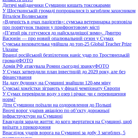
Дитячі майданчики Сумщини кишать токсокарами
У Шосткинській громаді попрощалися із загиблим захисником
Віталієм Волянським
«Вдячність в очах пацієнтів»: сумська ветеринарка розповіла
про порятунок тварин у прифронтовому місті
«П’ятий рік готуємося до найскладнішої зими». Дмитро
Васюнін — про новий опалювальний сезон у Сумах
Сумська вихователька увійшла до топ-25 Global Teacher Prize
Ukraine
Вранці російський безпілотник наніс удар по Тростянецькій
громаді
ФОТО
Армія РФ атакувала Ромни сьогодні зранку
ФОТО
У Сумах затвердили план інвестицій до 2029 року, але без
фінансування
На даху будинку на Сумщині знайшли 120-мм міну
Сумські хокеїстки зіграють у фіналі чемпіонату Європи
У Сумах перевірили воду з озер і річки: чи є перевищення
норм?
Діти Сумщини поїхали на оздоровлення до Польщі
Вночі ворог ударив авіацією по обʼєкту дорожньої
інфраструктури на Сумщині
Евакуація заради життя: до кого звертатися на Сумщині, щоб
виїхати з прикордоння
Внаслідок ударів ворога на Сумщині за добу 3 загиблих, 5