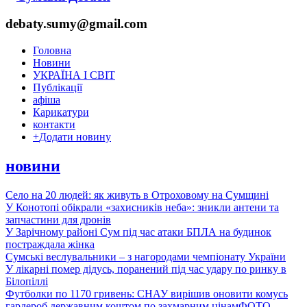
debaty.sumy@gmail.com
Головна
Новини
УКРАЇНА І СВІТ
Публікації
афіша
Карикатури
контакти
+
Додати новину
новини
Село на 20 людей: як живуть в Отроховому на Сумщині
У Конотопі обікрали «захисників неба»: зникли антени та
запчастини для дронів
У Зарічному районі Сум під час атаки БПЛА на будинок
постраждала жінка
Сумські веслувальники – з нагородами чемпіонату України
У лікарні помер дідусь, поранений під час удару по ринку в
Білопіллі
Футболки по 1170 гривень: СНАУ вирішив оновити комусь
гардероб державним коштом по захмарним цінам
ФОТО