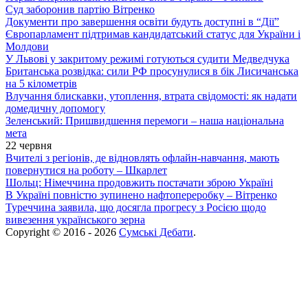
Суд заборонив партію Вітренко
Документи про завершення освіти будуть доступні в “Дії”
Європарламент підтримав кандидатський статус для України і
Молдови
У Львові у закритому режимі готуються судити Медведчука
Британська розвідка: сили РФ просунулися в бік Лисичанська
на 5 кілометрів
Влучання блискавки, утоплення, втрата свідомості: як надати
домедичну допомогу
Зеленський: Пришвидшення перемоги – наша національна
мета
22 червня
Вчителі з регіонів, де відновлять офлайн-навчання, мають
повернутися на роботу – Шкарлет
Шольц: Німеччина продовжить постачати зброю Україні
В Україні повністю зупинено нафтопереробку – Вітренко
Туреччина заявила, що досягла прогресу з Росією щодо
вивезення українського зерна
Copyright © 2016 - 2026
Сумські Дебати
.