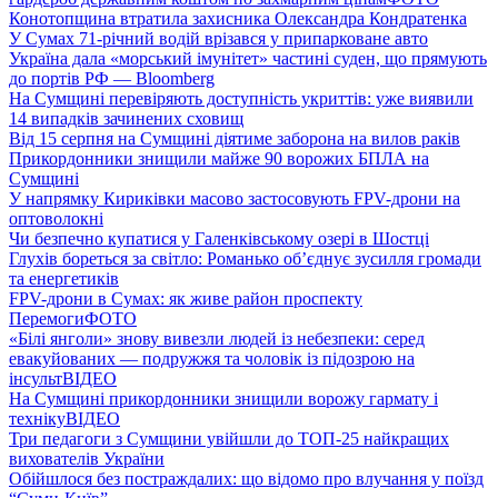
Конотопщина втратила захисника Олександра Кондратенка
У Сумах 71-річний водій врізався у припарковане авто
Україна дала «морський імунітет» частині суден, що прямують
до портів РФ — Bloomberg
На Сумщині перевіряють доступність укриттів: уже виявили
14 випадків зачинених сховищ
Від 15 серпня на Сумщині діятиме заборона на вилов раків
Прикордонники знищили майже 90 ворожих БПЛА на
Сумщині
У напрямку Кириківки масово застосовують FPV-дрони на
оптоволокні
Чи безпечно купатися у Галенківському озері в Шостці
Глухів бореться за світло: Романько об’єднує зусилля громади
та енергетиків
FPV-дрони в Сумах: як живе район проспекту
Перемоги
ФОТО
«Білі янголи» знову вивезли людей із небезпеки: серед
евакуйованих — подружжя та чоловік із підозрою на
інсульт
ВІДЕО
На Сумщині прикордонники знищили ворожу гармату і
техніку
ВІДЕО
Три педагоги з Сумщини увійшли до ТОП-25 найкращих
вихователів України
Обійшлося без постраждалих: що відомо про влучання у поїзд