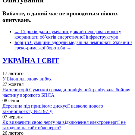
Вибачте, в даний час не проводиться ніяких
опитувань.
←
15 років дали сумчанину, який передавав ворогу
координати об’єктів енергетичної інфраструктури
Борці з Сумщини здобули медалі на чемпіонаті України з
греко-римської боротьби
→
УКРАЇНА І СВІТ
17 лютого
У Білопіллі знову вибух
27 жовтня
На території Сумської громади поліція нейтралізувала бойову
частину ворожого БПЛА
08 січня
Деревина під прицілом: дискусії навколо нового
законопроєкту №4197-Д
07 червня
Як визначити свою чергу на відключення електроенергії не
заходячи на сайт обленерго?
26 лютого