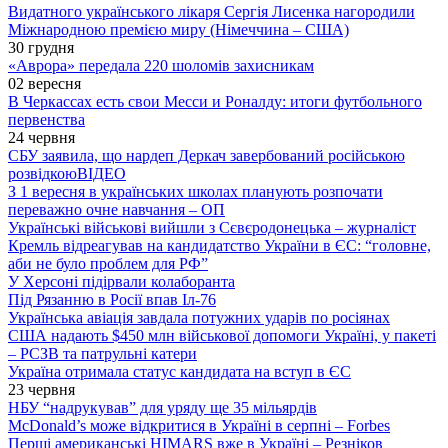
Видатного українського лікаря Сергія Лисенка нагородили
Міжнародною премією миру (Німеччина – США)
30 грудня
«Аврора» передала 220 шоломів захисникам
02 вересня
В Черкассах есть свои Месси и Роналду: итоги футбольного
первенства
24 червня
СБУ заявила, що нардеп Деркач завербований російською
розвідкою
ВІДЕО
З 1 вересня в українських школах планують розпочати
переважно очне навчання – ОП
Українські військові вийшли з Сєвєродонецька – журналіст
Кремль відреагував на кандидатство України в ЄС: “головне,
аби не було проблем для РФ”
У Херсоні підірвали колаборанта
Під Рязанню в Росії впав Іл-76
Українська авіація завдала потужних ударів по росіянах
США надають $450 млн військової допомоги Україні, у пакеті
– РСЗВ та патрульні катери
Україна отримала статус кандидата на вступ в ЄС
23 червня
НБУ “надрукував” для уряду ще 35 мільярдів
McDonald’s може відкритися в Україні в серпні – Forbes
Перші американські HIMARS вже в Україні – Резніков