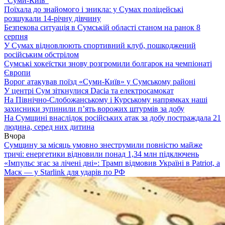
“Суми-Київ”
Поїхала до знайомого і зникла: у Сумах поліцейські
розшукали 14-річну дівчину
Безпекова ситуація в Сумській області станом на ранок 8
серпня
У Сумах відновлюють спортивний клуб, пошкоджений
російським обстрілом
Сумські хокеїстки знову розгромили болгарок на чемпіонаті
Європи
Ворог атакував поїзд «Суми-Київ» у Сумському районі
У центрі Сум зіткнулися Dacia та електросамокат
На Північно-Слобожанському і Курському напрямках наші
захисники зупинили п’ять ворожих штурмів за добу
На Сумщині внаслідок російських атак за добу постраждала 21
людина, серед них дитина
Вчора
Сумщину за місяць умовно знеструмили повністю майже
тричі: енергетики відновили понад 1,34 млн підключень
«Імпульс згас за лічені дні»: Трамп відмовив Україні в Patriot, а
Маск — у Starlink для ударів по РФ