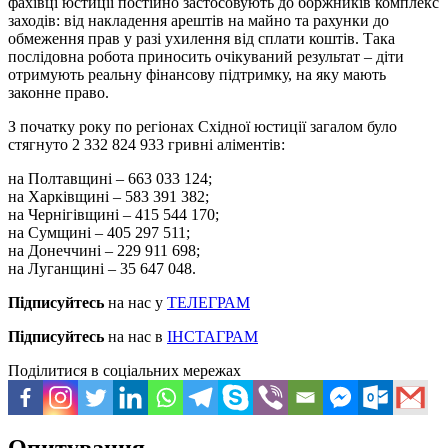
фахівці юстиції постійно застосовують до боржників комплекс
заходів: від накладення арештів на майно та рахунки до
обмеження прав у разі ухилення від сплати коштів. Така
послідовна робота приносить очікуваний результат – діти
отримують реальну фінансову підтримку, на яку мають
законне право.
З початку року по регіонах Східної юстиції загалом було
стягнуто 2 332 824 933 гривні аліментів:
на Полтавщині – 663 033 124;
на Харківщині – 583 391 382;
на Чернігівщині – 415 544 170;
на Сумщині – 405 297 511;
на Донеччині – 229 911 698;
на Луганщині – 35 647 048.
Підписуйтесь
на нас у
ТЕЛЕГРАМ
Підписуйтесь
на нас в
ІНСТАГРАМ
Поділитися в соціальних мережах
Опитування