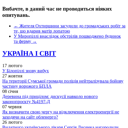
Вибачте, в даний час не проводиться ніяких
опитувань.
←
Жителя Охтирщини засудили до громадських робіт за
те, що вдарив матір лопатою
У Миропіллі внаслідок обстрілів пошкоджено будинок
та ферму
→
УКРАЇНА І СВІТ
17 лютого
У Білопіллі знову вибух
27 жовтня
На території Сумської громади поліція нейтралізувала бойову
частину ворожого БПЛА
08 січня
Деревина під прицілом: дискусії навколо нового
законопроєкту №4197-Д
07 червня
Як визначити свою чергу на відключення електроенергії не
заходячи на сайт обленерго?
26 лютого
Видатного українського лікаря Сергія Лисенка нагородили