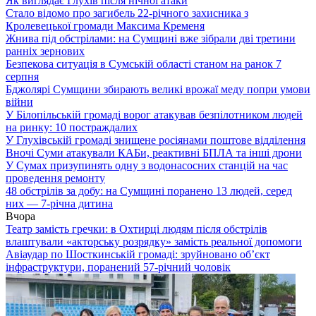
Як виглядає Глухів після нічної атаки
Стало відомо про загибель 22-річного захисника з
Кролевецької громади Максима Кременя
Жнива під обстрілами: на Сумщині вже зібрали дві третини
ранніх зернових
Безпекова ситуація в Сумській області станом на ранок 7
серпня
Бджолярі Сумщини збирають великі врожаї меду попри умови
війни
У Білопільській громаді ворог атакував безпілотником людей
на ринку: 10 постраждалих
У Глухівській громаді знищене росіянами поштове відділення
Вночі Суми атакували КАБи, реактивні БПЛА та інші дрони
У Сумах призупинять одну з водонасосних станцій на час
проведення ремонту
48 обстрілів за добу: на Сумщині поранено 13 людей, серед
них — 7-річна дитина
Вчора
Театр замість гречки: в Охтирці людям після обстрілів
влаштували «акторську розрядку» замість реальної допомоги
Авіаудар по Шосткинській громаді: зруйновано об’єкт
інфраструктури, поранений 57-річний чоловік