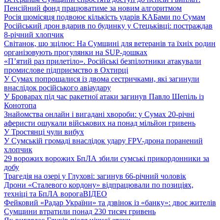
Пенсійний фонд працюватиме за новим алгоритмом
Росія щомісяця подвоює кількість ударів КАБами по Сумам
Російський дрон вдарив по будинку у Стецьківці: постраждав
8-річний хлопчик
Світанок, що зцілює: На Сумщині для ветеранів та їхніх родин
організовують прогулянки на SUP-дошках
«П’ятий раз прилетіло». Російські безпілотники атакували
промислове підприємство в Охтирці
У Сумах попрощалися із двома сестричками, які загинули
внаслідок російського авіаудару
У Броварах під час ракетної атаки загинув Павло Шепіль із
Конотопа
Знайомства онлайн і вигадані хвороби: у Сумах 20-річні
аферисти ошукали військових на понад мільйон гривень
У Тростянці чули вибух
У Сумській громаді внаслідок удару FPV-дрона поранений
хлопчик
29 ворожих ворожих БпЛА збили сумські прикордонники за
добу
Трагедія на озері у Глухові: загинув 66-річний чоловік
Дрони «Сталевого кордону» відпрацювали по позиціях,
техніці та БпЛА ворога
ВІДЕО
Фейковий «Радар України» та дзвінок із «банку»: двоє жителів
Сумщини втратили понад 230 тисяч гривень