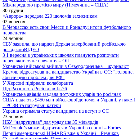
Міжнародною премією миру (Німеччина – США)
30 грудня
«Аврора» передала 220 шоломів захисникам
02 вересня
В Черкассах есть свои Месси и Роналду: итоги футбольного
первенства
24 червня
СБУ заявила, що нардеп Деркач завербований російською
розвідкою
ВІДЕО
З 1 вересня в українських школах планують розпочати
переважно очне навчання – ОП
Українські військові вийшли з Сєвєродонецька – журналіст
Кремль відреагував на кандидатство України в ЄС: “головне,
аби не було проблем для РФ”
У Херсоні підірвали колаборанта
Під Рязанню в Росії впав Іл-76
Українська авіація завдала потужних ударів по росіянах
США надають $450 млн військової допомоги Україні, у пакеті
– РСЗВ та патрульні катери
Україна отримала статус кандидата на вступ в ЄС
23 червня
НБУ “надрукував” для уряду ще 35 мільярдів
McDonald’s може відкритися в Україні в серпні – Forbes
Перші американські HIMARS вже в Україні – Резніков
Суд заборонив партію Вітренко