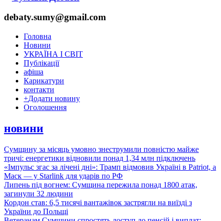
debaty.sumy@gmail.com
Головна
Новини
УКРАЇНА І СВІТ
Публікації
афіша
Карикатури
контакти
+
Додати новину
Оголошення
новини
Сумщину за місяць умовно знеструмили повністю майже
тричі: енергетики відновили понад 1,34 млн підключень
«Імпульс згас за лічені дні»: Трамп відмовив Україні в Patriot, а
Маск — у Starlink для ударів по РФ
Липень під вогнем: Сумщина пережила понад 1800 атак,
загинули 32 людини
Кордон став: 6,5 тисячі вантажівок застрягли на виїзді з
України до Польщі
Ветеранам Сумщини спростять доступ до пенсій і виплат: